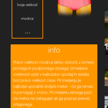
tvoja velikost
modrca
...
info
Pravo velikost modrca lahko določiš z izmero
prsnega in podprsnega obsega. Izmerjene
vrednosti vpiši v kalkulator spodaj in dobila
boš pravo velikost zase. Pri merjenju je
najbolje uporabiti šiviljski meter - če ga nimaš,
si pomagaj z vrvico. Pri merjenu obsega pazi,
da metra ne zateguješ ali ga puščaš preveč
ohlapnega.