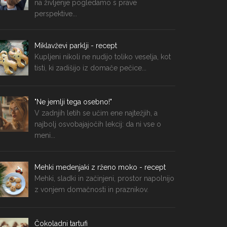
na življenje pogledamo s prave
perspektive...
Miklavževi parklji - recept
Kupljeni nikoli ne nudijo toliko veselja, kot
tisti, ki zadišijo iz domače pečice...
"Ne jemlji tega osebno!"
V zadnjih letih se učim ene najtežjih, a
najbolj osvobajajočih lekcij: da ni vse o
meni...
Mehki medenjaki z rženo moko - recept
Mehki, sladki in začinjeni, prostor napolnijo
z vonjem domačnosti in praznikov.
Čokoladni tartufi