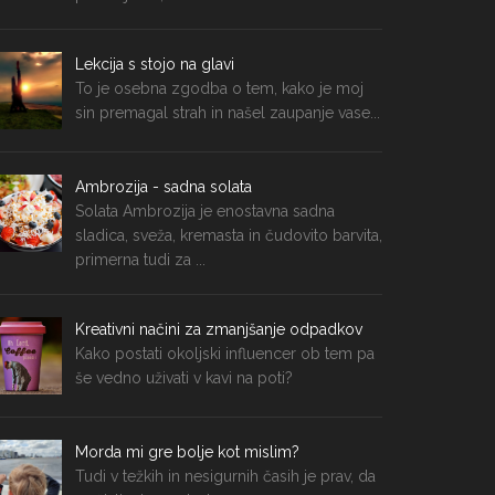
Lekcija s stojo na glavi
To je osebna zgodba o tem, kako je moj
sin premagal strah in našel zaupanje vase...
Ambrozija - sadna solata
Solata Ambrozija je enostavna sadna
sladica, sveža, kremasta in čudovito barvita,
primerna tudi za ...
Kreativni načini za zmanjšanje odpadkov
Kako postati okoljski influencer ob tem pa
še vedno uživati v kavi na poti?
Morda mi gre bolje kot mislim?
Tudi v težkih in nesigurnih časih je prav, da