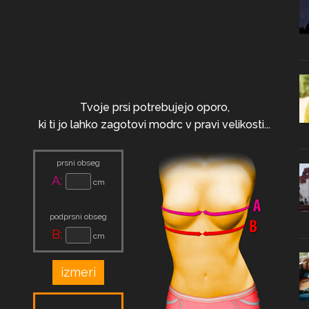
Tvoje prsi potrebujejo oporo,
ki ti jo lahko zagotovi modrc v pravi velikosti...
prsni obseg
A:
cm
podprsni obseg
B:
cm