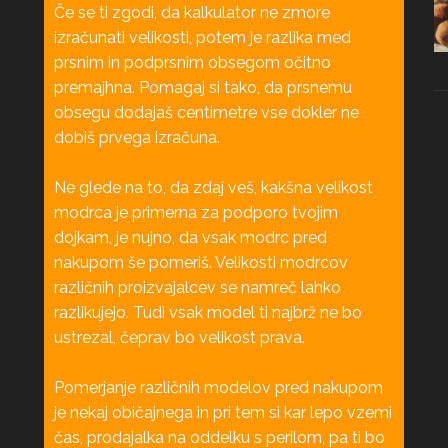
Če se ti zgodi, da kalkulator ne zmore
izračunati velikosti, potem je razlika med
prsnim in podprsnim obsegom očitno
premajhna. Pomagaj si tako, da prsnemu
obsegu dodajaš centimetre vse dokler ne
dobiš prvega izračuna.
Ne glede na to, da zdaj veš, kakšna velikost
modrca je primerna za podporo tvojim
dojkam, je nujno, da vsak modrc pred
nakupom še pomeriš. Velikosti modrcov
različnih proizvajalcev se namreč lahko
razlikujejo. Tudi vsak model ti najbrž ne bo
ustrezal, čeprav bo velikost prava.
Pomerjanje različnih modelov pred nakupom
je nekaj običajnega in pri tem si kar lepo vzemi
čas, prodajalka na oddelku s perilom, pa ti bo