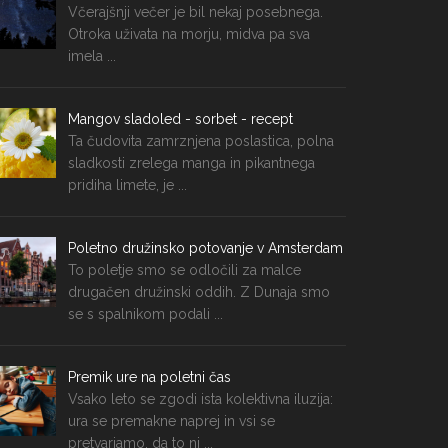
Včerajšnji večer je bil nekaj posebnega.
Otroka uživata na morju, midva pa sva
imela ...
Mangov sladoled - sorbet - recept
Ta čudovita zamrznjena poslastica, polna
sladkosti zrelega manga in pikantnega
pridiha limete, je ...
Poletno družinsko potovanje v Amsterdam
To poletje smo se odločili za malce
drugačen družinski oddih. Z Dunaja smo
se s spalnikom podali ...
Premik ure na poletni čas
Vsako leto se zgodi ista kolektivna iluzija:
ura se premakne naprej in vsi se
pretvarjamo, da to ni ...