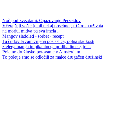
Noč pod zvezdami: Opazovanje Perzeidov
Včerajšnji večer je bil nekaj posebnega. Otroka uživata
na morju, midva pa sva imela ...
Mangov sladoled - sorbet - recept
Ta čudovita zamrznjena poslastica, polna sladkosti
zrelega manga in pikantnega pridiha limete, je ...
Poletno družinsko potovanje v Amsterdam
To poletje smo se odločili za malce drugačen družinski
oddih. Z Dunaja smo se s spalnikom podali ...
Premik ure na poletni čas
Vsako leto se zgodi ista kolektivna iluzija: ura se
premakne naprej in vsi se pretvarjamo, da to ni ...
Lekcija s stojo na glavi
To je osebna zgodba o tem, kako je moj sin premagal
strah in našel zaupanje vase...
Ambrozija - sadna solata
Solata Ambrozija je enostavna sadna sladica, sveža,
kremasta in čudovito barvita, primerna tudi za ...
Kreativni načini za zmanjšanje odpadkov
Kako postati okoljski influencer ob tem pa še vedno
uživati v kavi na poti?