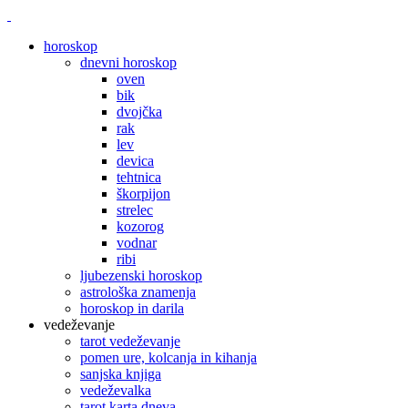
horoskop
dnevni horoskop
oven
bik
dvojčka
rak
lev
devica
tehtnica
škorpijon
strelec
kozorog
vodnar
ribi
ljubezenski horoskop
astrološka znamenja
horoskop in darila
vedeževanje
tarot vedeževanje
pomen ure, kolcanja in kihanja
sanjska knjiga
vedeževalka
tarot karta dneva