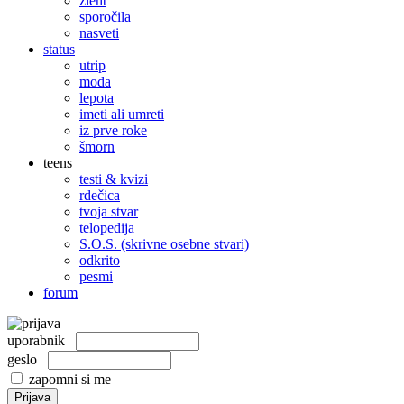
žleht
sporočila
nasveti
status
utrip
moda
lepota
imeti ali umreti
iz prve roke
šmorn
teens
testi & kvizi
rdečica
tvoja stvar
telopedija
S.O.S. (skrivne osebne stvari)
odkrito
pesmi
forum
uporabnik
geslo
zapomni si me