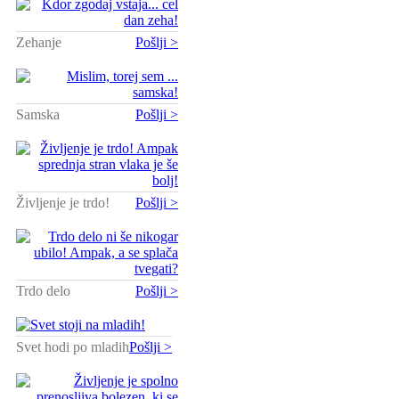
Zehanje
Pošlji >
Samska
Pošlji >
Življenje je trdo!
Pošlji >
Trdo delo
Pošlji >
Svet hodi po mladih
Pošlji >