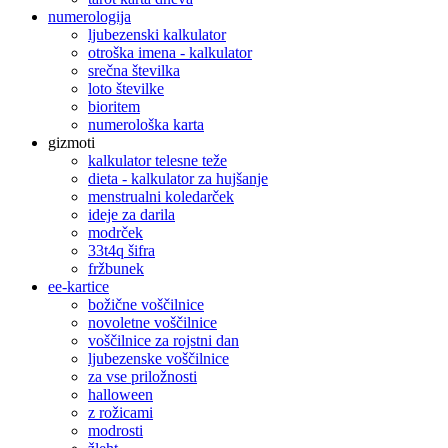
numerologija
ljubezenski kalkulator
otroška imena - kalkulator
srečna številka
loto številke
bioritem
numerološka karta
gizmoti
kalkulator telesne teže
dieta - kalkulator za hujšanje
menstrualni koledarček
ideje za darila
modrček
33t4q šifra
fržbunek
ee-kartice
božične voščilnice
novoletne voščilnice
voščilnice za rojstni dan
ljubezenske voščilnice
za vse priložnosti
halloween
z rožicami
modrosti