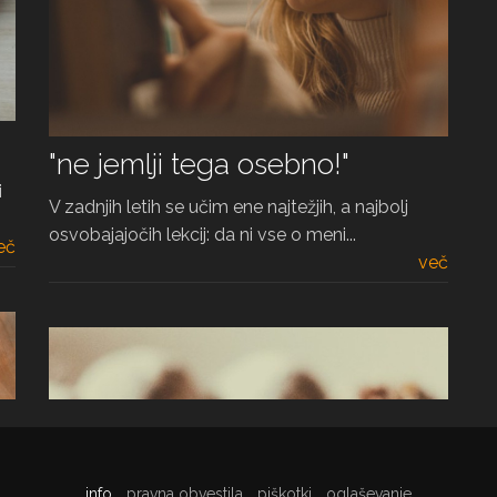
"ne jemlji tega osebno!"
i
V zadnjih letih se učim ene najtežjih, a najbolj
osvobajajočih lekcij: da ni vse o meni...
eč
več
info
pravna obvestila
piškotki
oglaševanje