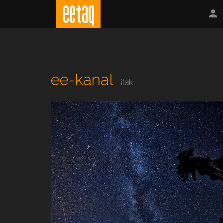
ee-kanal
itak