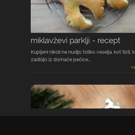
miklavževi parklji - recept
Kupljeni nikoli ne nudijo toliko veselja, kot tisti, k
zadišijo iz domače pečice...
v