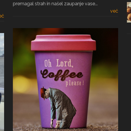
premagal strah in našel zaupanje vase...
več
eč