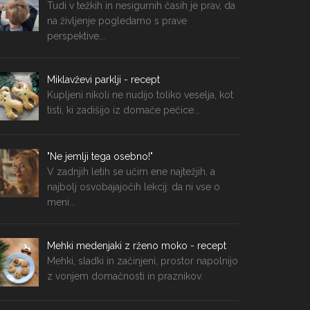
Tudi v težkih in nesigurnih časih je prav, da
na življenje pogledamo s prave
perspektive...
Miklavževi parklji - recept
Kupljeni nikoli ne nudijo toliko veselja, kot
tisti, ki zadišijo iz domače pečice...
"Ne jemlji tega osebno!"
V zadnjih letih se učim ene najtežjih, a
najbolj osvobajajočih lekcij: da ni vse o
meni...
Mehki medenjaki z rženo moko - recept
Mehki, sladki in začinjeni, prostor napolnijo
z vonjem domačnosti in praznikov.