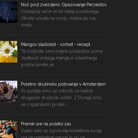
Noč pod zvezdami: Opazovanje Perzeidov
Včerajšnji večer je bil nekaj posebnega.
Otroka uživata na morju, midva pa sva
imela ...
Mangov sladoled - sorbet - recept
Ta čudovita zamrznjena poslastica, polna
sladkosti zrelega manga in pikantnega
pridiha limete, je ...
Poletno družinsko potovanje v Amsterdam
To poletje smo se odločili za malce
drugačen družinski oddih. Z Dunaja smo
se s spalnikom podali ...
Premik ure na poletni čas
Vsako leto se zgodi ista kolektivna iluzija:
ura se premakne naprej in vsi se