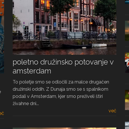
poletno družinsko potovanje v
amsterdam
To poletje smo se odločili za malce drugačen
družinski oddih. Z Dunaja smo se s spalnikom
e
podali v Amsterdam, kjer smo preživeli štiri
živahne dni...
več
eč