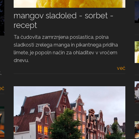
mangov sladoled - sorbet -
recept
Ta čudovita zamrznjena poslastica, polna
sladkosti zrelega manga in pikantnega pridiha
limete, je popoln način za ohladitev v vročem
dnevu.
več
,
eč