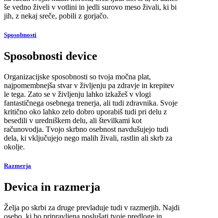
še vedno živeli v votlini in jedli surovo meso živali, ki bi
jih, z nekaj sreče, pobili z gorjačo.
Sposobnosti
Sposobnosti device
Organizacijske sposobnosti so tvoja močna plat,
najpomembnejša stvar v življenju pa zdravje in krepitev
le tega. Zato se v življenju lahko izkažeš v vlogi
fantastičnega osebnega trenerja, ali tudi zdravnika. Svoje
kritično oko lahko zelo dobro uporabiš tudi pri delu z
besedili v uredniškem delu, ali številkami kot
računovodja. Tvojo skrbno osebnost navdušujejo tudi
dela, ki vključujejo nego malih živali, rastlin ali skrb za
okolje.
Razmerja
Devica in razmerja
Želja po skrbi za druge prevladuje tudi v razmerjih. Najdi
osebo, ki bo pripravljena poslušati tvoje predloge in