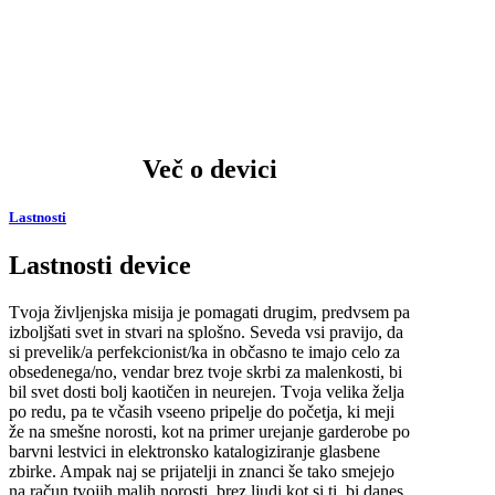
Več o devici
Lastnosti
Lastnosti device
Tvoja življenjska misija je pomagati drugim, predvsem pa
izboljšati svet in stvari na splošno. Seveda vsi pravijo, da
si prevelik/a perfekcionist/ka in občasno te imajo celo za
obsedenega/no, vendar brez tvoje skrbi za malenkosti, bi
bil svet dosti bolj kaotičen in neurejen. Tvoja velika želja
po redu, pa te včasih vseeno pripelje do početja, ki meji
že na smešne norosti, kot na primer urejanje garderobe po
barvni lestvici in elektronsko katalogiziranje glasbene
zbirke. Ampak naj se prijatelji in znanci še tako smejejo
na račun tvojih malih norosti, brez ljudi kot si ti, bi danes