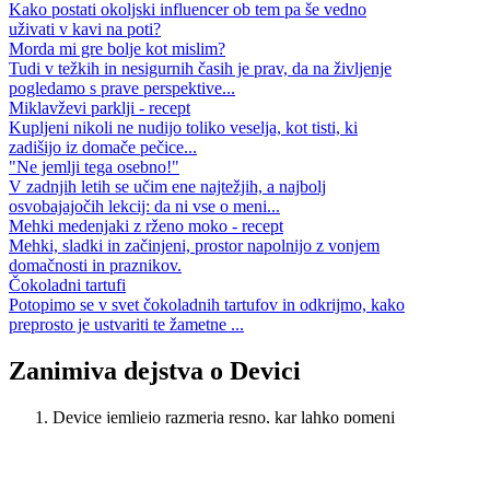
Kako postati okoljski influencer ob tem pa še vedno
uživati v kavi na poti?
Morda mi gre bolje kot mislim?
Tudi v težkih in nesigurnih časih je prav, da na življenje
pogledamo s prave perspektive...
Miklavževi parklji - recept
Kupljeni nikoli ne nudijo toliko veselja, kot tisti, ki
zadišijo iz domače pečice...
"Ne jemlji tega osebno!"
V zadnjih letih se učim ene najtežjih, a najbolj
osvobajajočih lekcij: da ni vse o meni...
Mehki medenjaki z rženo moko - recept
Mehki, sladki in začinjeni, prostor napolnijo z vonjem
domačnosti in praznikov.
Čokoladni tartufi
Potopimo se v svet čokoladnih tartufov in odkrijmo, kako
preprosto je ustvariti te žametne ...
Zanimiva dejstva o Devici
Device jemljejo razmerja resno, kar lahko pomeni
tudi, da ostajajo v kakšnem predolgo, da bi bilo
zanje dobro.
Če Devica koga res ne prenese, se bo poskušala