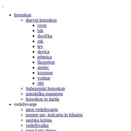
horoskop
dnevni horoskop
oven
bik
dvojčka
rak
lev
devica
tehtnica
škorpijon
strelec
kozorog
vodnar
ribi
ljubezenski horoskop
astrološka znamenja
horoskop in darila
vedeževanje
tarot vedeževanje
pomen ure, kolcanja in kihanja
sanjska knjiga
vedeževalka
tarot karta dneva