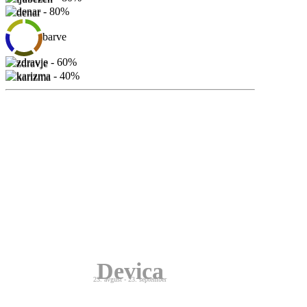
denar
barve
zdravje
karizma
Devica
23. avgust - 23. september