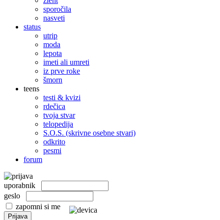
žleht
sporočila
nasveti
status
utrip
moda
lepota
imeti ali umreti
iz prve roke
šmorn
teens
testi & kvizi
rdečica
tvoja stvar
telopedija
S.O.S. (skrivne osebne stvari)
odkrito
pesmi
forum
uporabnik
geslo
zapomni si me