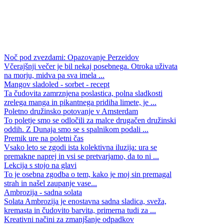
Noč pod zvezdami: Opazovanje Perzeidov
Včerajšnji večer je bil nekaj posebnega. Otroka uživata
na morju, midva pa sva imela ...
Mangov sladoled - sorbet - recept
Ta čudovita zamrznjena poslastica, polna sladkosti
zrelega manga in pikantnega pridiha limete, je ...
Poletno družinsko potovanje v Amsterdam
To poletje smo se odločili za malce drugačen družinski
oddih. Z Dunaja smo se s spalnikom podali ...
Premik ure na poletni čas
Vsako leto se zgodi ista kolektivna iluzija: ura se
premakne naprej in vsi se pretvarjamo, da to ni ...
Lekcija s stojo na glavi
To je osebna zgodba o tem, kako je moj sin premagal
strah in našel zaupanje vase...
Ambrozija - sadna solata
Solata Ambrozija je enostavna sadna sladica, sveža,
kremasta in čudovito barvita, primerna tudi za ...
Kreativni načini za zmanjšanje odpadkov