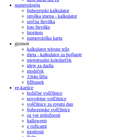
numerologija
ljubezenski kalkulator
otroška imena - kalkulator
srečna številka
loto številke
bioritem
numerološka karta
gizmoti
kalkulator telesne teže
dieta - kalkulator za hujšanje
menstrualni koledarček
ideje za darila
modrček
33t4q šifra
fržbunek
ee-kartice
božične voščilnice
novoletne voščilnice
voščilnice za rojstni dan
ljubezenske voščilnice
za vse priložnosti
halloween
z rožicami
modrosti