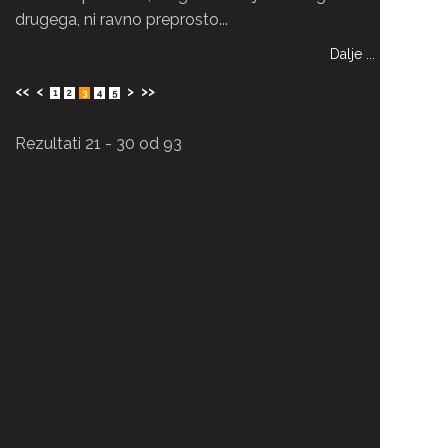
drugega, ni ravno preprosto...
Dalje ...
<<
<
>
>>
1
2
3
4
5
Rezultati 21 - 30 od 93