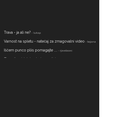
Trava - ja ali ne?
- lukap
Varnost na spletu - natečaj za zmagovalni video
- bojana
Iščem punco pliis pomagajte ....
- rjavolasec
Zvezdice (stalni zobni aparat) (:
- Hanchy75
DARILO ZA FANTA
- slovenc79
KAKO ČIM HITREJE PRITI DO DNARJA?
- Hanchy75
Všeč mi jeeeee!!
- slovenc79
gelirani nohti
- Hanchy75
Prevoz na letališče
- Hanchy75
umetni nohtki.....
- Hanchy75