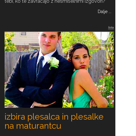
tebi, ko te zavračajo z nesmiselnimi izgovori?
Dalje ...
šola
izbira plesalca in plesalke
na maturantcu