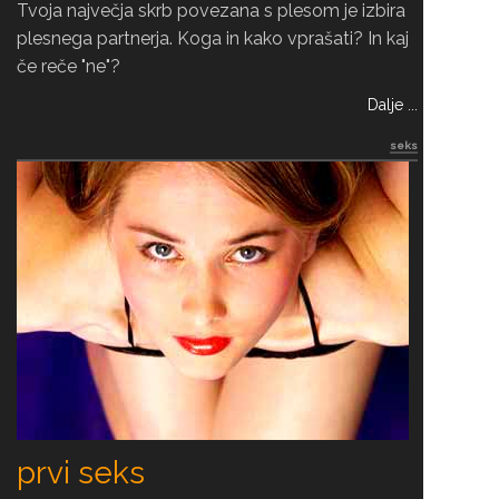
Tvoja največja skrb povezana s plesom je izbira
plesnega partnerja. Koga in kako vprašati? In kaj
če reče "ne"?
Dalje ...
seks
prvi seks