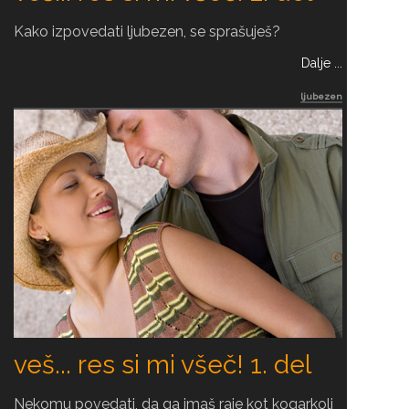
Kako izpovedati ljubezen, se sprašuješ?
Dalje ...
ljubezen
veš... res si mi všeč! 1. del
Nekomu povedati, da ga imaš raje kot kogarkoli