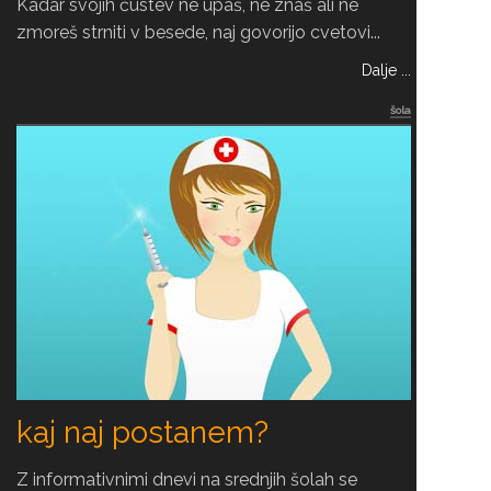
Kadar svojih čustev ne upaš, ne znaš ali ne
zmoreš strniti v besede, naj govorijo cvetovi...
Dalje ...
šola
kaj naj postanem?
Z informativnimi dnevi na srednjih šolah se