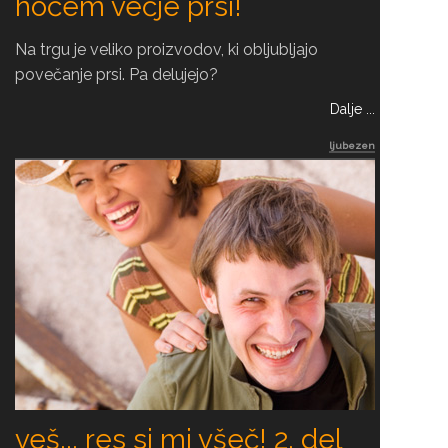
hočem večje prsi!
Na trgu je veliko proizvodov, ki obljubljajo
povečanje prsi. Pa delujejo?
Dalje ...
ljubezen
veš... res si mi všeč! 2. del