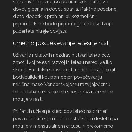
se zdravo in raznoliko prehranjuješ, skrbiš za
dovolj gibanja in dovolj spanja. Kakšne posebne
diete, dodatki k prehrani ali kozmetični
pripomočki ne bodo pripomogli, da bi se tvoja
puberteta hitreje odvijala.
umetno pospeševanje telesne rasti
Uživanje nekaterih nezdravih stvari lahko celo
zmoti tvoj telesni razvoj in telesu naredi veliko
škode. Ena takih snovi so steroidi. Uporabljajo jih
bodybuilderji kot pomoč pri povečevanju
mišične mase. Vendar tvojemu razvijajočemu
telesu lahko uživanje teh snovi povzroči velike
motnje v rasti.
Pri fantih uživanje steroidov lahko na primer
povzroči skrčenje mod in rast prsi, pri dekletih pa
motnje v menstrualnem ciklusu in prekomerno