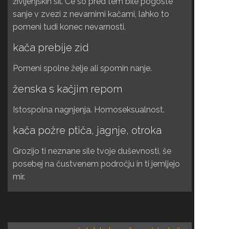
življenjskih sil. Če so pred tem bile pogoste
sanje v zvezi z nevarnimi kačami, lahko to
pomeni tudi konec nevarnosti.
kača prebije zid
Pomeni spolne želje ali spomin nanje.
ženska s kačjim repom
Istospolna nagnjenja. Homoseksualnost.
kača požre ptiča, jagnje, otroka
Grozijo ti neznane sile tvoje duševnosti, še
posebej na čustvenem področju in ti jemljejo
mir.