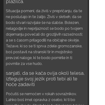
plazilca.
Situacija pomeni, da živiš v prepričanju, da te
ne poslušajo in te žalijo. Živiš v skrbeh, da se
bodo stvari razvijale še na slabše. Bolezen,
nelagodje in neprijaznost se bodo po tvojem
dojemanju povečali do grozljivih razsežnosti;
a se s časom prilagodili na običajne okvirje.
Težave, ki so se ti sprva zdele gromozanske,
boš postavil na stranski tir in mojstrsko
prevzel naloge, ki te bodo pomirile in ti
povrnile za vse hudo.
sanjati, da se kača ovija okoli telesa,
izteguje svoj jezik proti tebi ali te
hoče zadaviti
Počutiš se nemočen v rokah sovražnikov.
Lahko boš imel opravka z osebo, ki ti bo