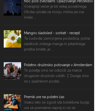
Noč pod zvezdami: Opazovanje Perzeidov
Včerajšnji večer je bil nekaj posebnega.
Otroka uživata na morju, midva pa sva
imela ...
Mangov sladoled - sorbet - recept
Ta čudovita zamrznjena poslastica, polna
sladkosti zrelega manga in pikantnega
pridiha limete, je ...
Poletno družinsko potovanje v Amsterdam
To poletje smo se odločili za malce
drugačen družinski oddih. Z Dunaja smo
se s spalnikom podali ...
Premik ure na poletni čas
Vsako leto se zgodi ista kolektivna iluzija:
ura se premakne naprej in vsi se