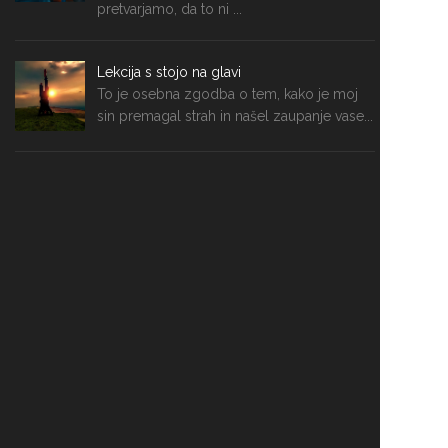
pretvarjamo, da to ni ...
Lekcija s stojo na glavi
To je osebna zgodba o tem, kako je moj
sin premagal strah in našel zaupanje vase...
Ambrozija - sadna solata
Solata Ambrozija je enostavna sadna
sladica, sveža, kremasta in čudovito barvita,
primerna tudi za ...
Kreativni načini za zmanjšanje odpadkov
Kako postati okoljski influencer ob tem pa
še vedno uživati v kavi na poti?
Morda mi gre bolje kot mislim?
Tudi v težkih in nesigurnih časih je prav, da