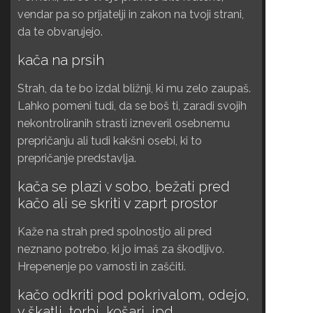
vendar pa so prijatelji in zakon na tvoji strani,
da te obvarujejo.
kača na prsih
Strah, da te bo izdal bližnji, ki mu zelo zaupaš.
Lahko pomeni tudi, da se boš ti, zaradi svojih
nekontroliranih strasti izneveril osebnemu
prepričanju ali tudi kakšni osebi, ki to
prepričanje predstavlja.
kača se plazi v sobo, bežati pred
kačo ali se skriti v zaprt prostor
Kaže na strah pred spolnostjo ali pred
neznano potrebo, ki jo imaš za škodljivo.
Hrepenenje po varnosti in zaščiti.
kačo odkriti pod pokrivalom, odejo,
v škatli, torbi, košari, ipd.