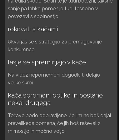
naredila škodo. Strah te je tudi bolezni, takšne
sanje pa lahko pomenijo tudi tesnobo v
povezavi s spolnostjo.
rokovati s kačami
Ukvarjaš se s strategijo za premagovanje
konkurence.
lasje se spreminjajo v kače
Na videz nepomembni dogodki ti delajo
velike skrbi.
kača spremeni obliko in postane
nekaj drugega
Težave bodo odpravljene, če jim ne boš dajal
prevelikega pomena, če jih boš reševal z
mirnostjo in močno voljo.