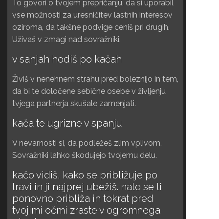
To govori o tvojem prepričanju, da si uporabil
vse možnosti za uresničitev lastnih interesov
oziroma, da takšne podvige ceniš pri drugih.
Uživaš v zmagi nad sovražniki.
v sanjah hodiš po kačah
Živiš v nenehnem strahu pred boleznijo in tem,
da bi te določene sebične osebe v življenju
tvjega partnerja skušale zamenjati.
kača te ugrizne v spanju
V nevarnosti si, da podležeš zlim vplivom.
Sovražniki lahko škodujejo tvojemu delu.
kačo vidiš, kako se približuje po
travi in ji najprej ubežiš. nato se ti
ponovno približa in tokrat pred
tvojimi očmi zraste v ogromnega