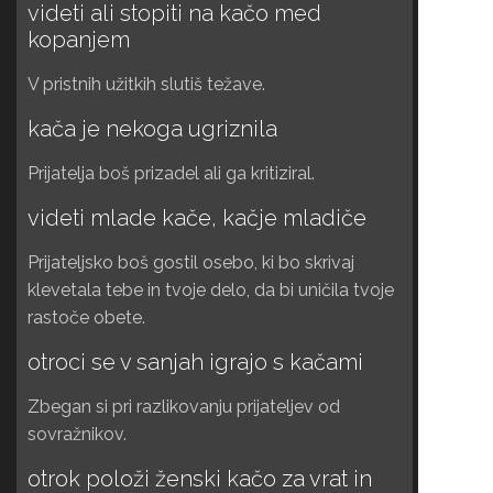
videti ali stopiti na kačo med
kopanjem
V pristnih užitkih slutiš težave.
kača je nekoga ugriznila
Prijatelja boš prizadel ali ga kritiziral.
videti mlade kače, kačje mladiče
Prijateljsko boš gostil osebo, ki bo skrivaj
klevetala tebe in tvoje delo, da bi uničila tvoje
rastoče obete.
otroci se v sanjah igrajo s kačami
Zbegan si pri razlikovanju prijateljev od
sovražnikov.
otrok položi ženski kačo za vrat in