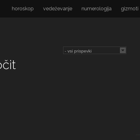
horoskop
vedeževanje
numerologija
gizmoti
čit