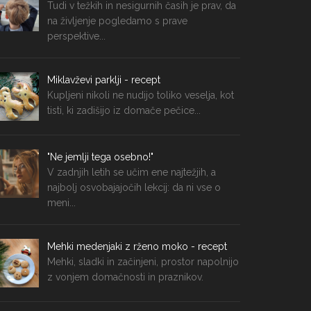
Tudi v težkih in nesigurnih časih je prav, da
na življenje pogledamo s prave
perspektive...
Miklavževi parklji - recept
Kupljeni nikoli ne nudijo toliko veselja, kot
tisti, ki zadišijo iz domače pečice...
"Ne jemlji tega osebno!"
V zadnjih letih se učim ene najtežjih, a
najbolj osvobajajočih lekcij: da ni vse o
meni...
Mehki medenjaki z rženo moko - recept
Mehki, sladki in začinjeni, prostor napolnijo
z vonjem domačnosti in praznikov.