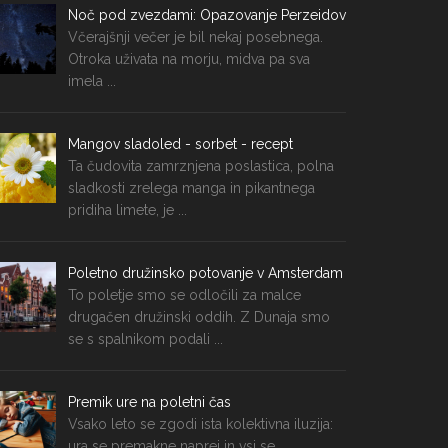
Noč pod zvezdami: Opazovanje Perzeidov
Včerajšnji večer je bil nekaj posebnega.
Otroka uživata na morju, midva pa sva
imela ...
Mangov sladoled - sorbet - recept
Ta čudovita zamrznjena poslastica, polna
sladkosti zrelega manga in pikantnega
pridiha limete, je ...
Poletno družinsko potovanje v Amsterdam
To poletje smo se odločili za malce
drugačen družinski oddih. Z Dunaja smo
se s spalnikom podali ...
Premik ure na poletni čas
Vsako leto se zgodi ista kolektivna iluzija:
ura se premakne naprej in vsi se