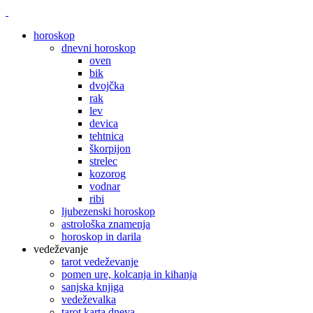
horoskop
dnevni horoskop
oven
bik
dvojčka
rak
lev
devica
tehtnica
škorpijon
strelec
kozorog
vodnar
ribi
ljubezenski horoskop
astrološka znamenja
horoskop in darila
vedeževanje
tarot vedeževanje
pomen ure, kolcanja in kihanja
sanjska knjiga
vedeževalka
tarot karta dneva