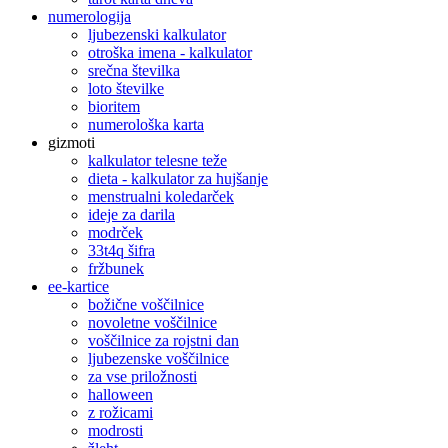
numerologija
ljubezenski kalkulator
otroška imena - kalkulator
srečna številka
loto številke
bioritem
numerološka karta
gizmoti
kalkulator telesne teže
dieta - kalkulator za hujšanje
menstrualni koledarček
ideje za darila
modrček
33t4q šifra
fržbunek
ee-kartice
božične voščilnice
novoletne voščilnice
voščilnice za rojstni dan
ljubezenske voščilnice
za vse priložnosti
halloween
z rožicami
modrosti