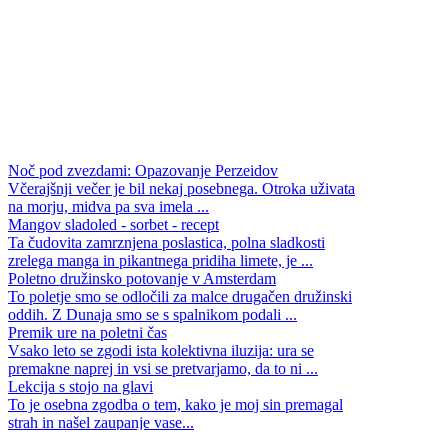
Noč pod zvezdami: Opazovanje Perzeidov
Včerajšnji večer je bil nekaj posebnega. Otroka uživata
na morju, midva pa sva imela ...
Mangov sladoled - sorbet - recept
Ta čudovita zamrznjena poslastica, polna sladkosti
zrelega manga in pikantnega pridiha limete, je ...
Poletno družinsko potovanje v Amsterdam
To poletje smo se odločili za malce drugačen družinski
oddih. Z Dunaja smo se s spalnikom podali ...
Premik ure na poletni čas
Vsako leto se zgodi ista kolektivna iluzija: ura se
premakne naprej in vsi se pretvarjamo, da to ni ...
Lekcija s stojo na glavi
To je osebna zgodba o tem, kako je moj sin premagal
strah in našel zaupanje vase...
Ambrozija - sadna solata