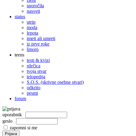
žleht
sporočila
nasveti
status
utrip
moda
lepota
imeti ali umreti
iz prve roke
šmorn
teens
testi & kvizi
rdečica
tvoja stvar
telopedija
S.O.S. (skrivne osebne stvari)
odkrito
pesmi
forum
uporabnik
geslo
zapomni si me