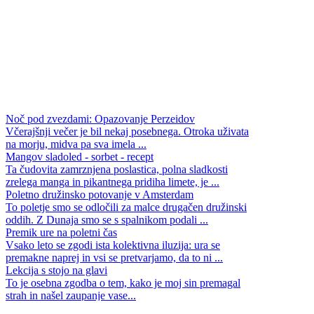
Noč pod zvezdami: Opazovanje Perzeidov
Včerajšnji večer je bil nekaj posebnega. Otroka uživata
na morju, midva pa sva imela ...
Mangov sladoled - sorbet - recept
Ta čudovita zamrznjena poslastica, polna sladkosti
zrelega manga in pikantnega pridiha limete, je ...
Poletno družinsko potovanje v Amsterdam
To poletje smo se odločili za malce drugačen družinski
oddih. Z Dunaja smo se s spalnikom podali ...
Premik ure na poletni čas
Vsako leto se zgodi ista kolektivna iluzija: ura se
premakne naprej in vsi se pretvarjamo, da to ni ...
Lekcija s stojo na glavi
To je osebna zgodba o tem, kako je moj sin premagal
strah in našel zaupanje vase...
Ambrozija - sadna solata