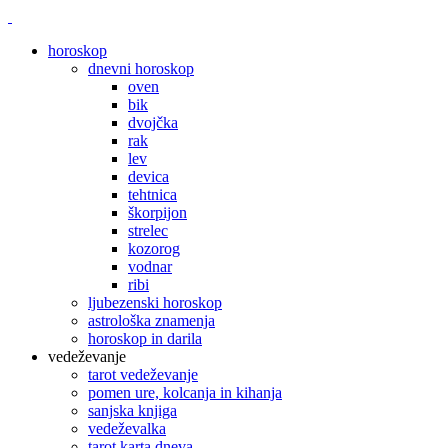
horoskop
dnevni horoskop
oven
bik
dvojčka
rak
lev
devica
tehtnica
škorpijon
strelec
kozorog
vodnar
ribi
ljubezenski horoskop
astrološka znamenja
horoskop in darila
vedeževanje
tarot vedeževanje
pomen ure, kolcanja in kihanja
sanjska knjiga
vedeževalka
tarot karta dneva