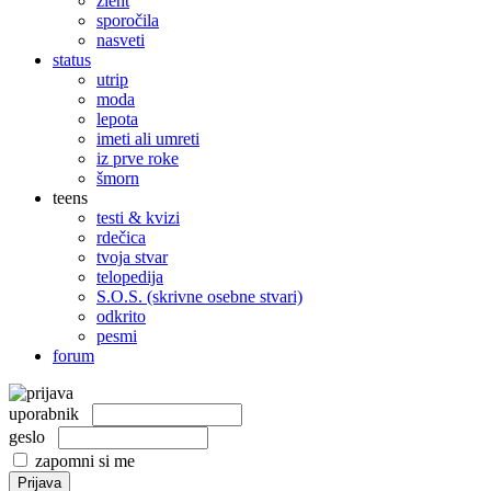
žleht
sporočila
nasveti
status
utrip
moda
lepota
imeti ali umreti
iz prve roke
šmorn
teens
testi & kvizi
rdečica
tvoja stvar
telopedija
S.O.S. (skrivne osebne stvari)
odkrito
pesmi
forum
uporabnik
geslo
zapomni si me