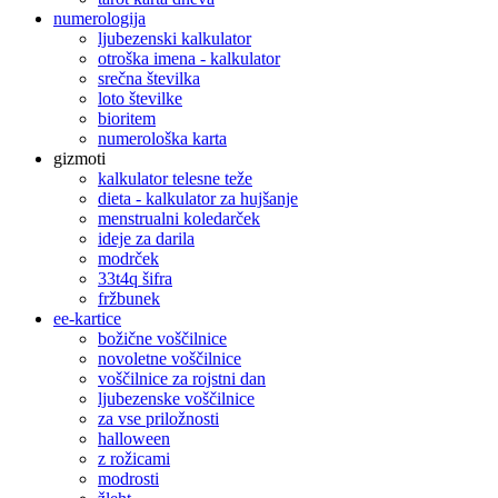
numerologija
ljubezenski kalkulator
otroška imena - kalkulator
srečna številka
loto številke
bioritem
numerološka karta
gizmoti
kalkulator telesne teže
dieta - kalkulator za hujšanje
menstrualni koledarček
ideje za darila
modrček
33t4q šifra
fržbunek
ee-kartice
božične voščilnice
novoletne voščilnice
voščilnice za rojstni dan
ljubezenske voščilnice
za vse priložnosti
halloween
z rožicami
modrosti