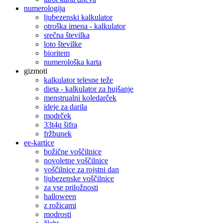
numerologija
ljubezenski kalkulator
otroška imena - kalkulator
srečna številka
loto številke
bioritem
numerološka karta
gizmoti
kalkulator telesne teže
dieta - kalkulator za hujšanje
menstrualni koledarček
ideje za darila
modrček
33t4q šifra
fržbunek
ee-kartice
božične voščilnice
novoletne voščilnice
voščilnice za rojstni dan
ljubezenske voščilnice
za vse priložnosti
halloween
z rožicami
modrosti