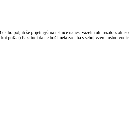
 bo poljub še prijetnejši na ustnice nanesi vazelin ali mazilo z okusom
kot polž. :) Pazi tudi da ne boš imela zadaha s seboj vzemi ustno vodic