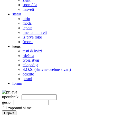
žleht
sporočila
nasveti
status
utrip
moda
lepota
imeti ali umreti
iz prve roke
šmorn
teens
testi & kvizi
rdečica
tvoja stvar
telopedija
S.O.S. (skrivne osebne stvari)
odkrito
pesmi
forum
uporabnik
geslo
zapomni si me