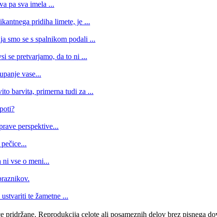
a pa sva imela ...
kantnega pridiha limete, je ...
a smo se s spalnikom podali ...
i se pretvarjamo, da to ni ...
upanje vase...
to barvita, primerna tudi za ...
poti?
prave perspektive...
 pečice...
 ni vse o meni...
praznikov.
stvariti te žametne ...
e pridržane. Reprodukcija celote ali posameznih delov brez pisnega do