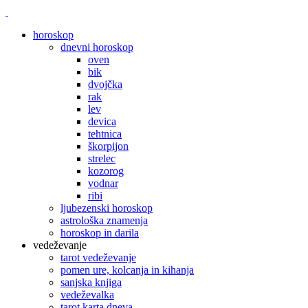
horoskop
dnevni horoskop
oven
bik
dvojčka
rak
lev
devica
tehtnica
škorpijon
strelec
kozorog
vodnar
ribi
ljubezenski horoskop
astrološka znamenja
horoskop in darila
vedeževanje
tarot vedeževanje
pomen ure, kolcanja in kihanja
sanjska knjiga
vedeževalka
tarot karta dneva