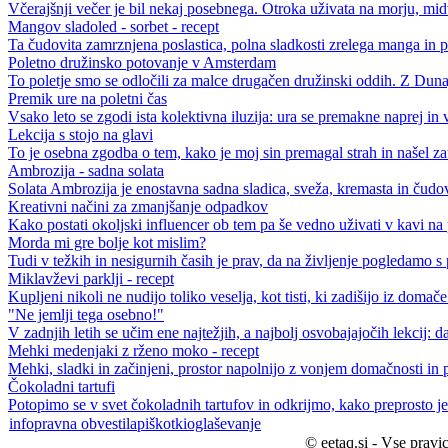
Včerajšnji večer je bil nekaj posebnega. Otroka uživata na morju, midv
Mangov sladoled - sorbet - recept
Ta čudovita zamrznjena poslastica, polna sladkosti zrelega manga in pi
Poletno družinsko potovanje v Amsterdam
To poletje smo se odločili za malce drugačen družinski oddih. Z Dunaj
Premik ure na poletni čas
Vsako leto se zgodi ista kolektivna iluzija: ura se premakne naprej in vs
Lekcija s stojo na glavi
To je osebna zgodba o tem, kako je moj sin premagal strah in našel za
Ambrozija - sadna solata
Solata Ambrozija je enostavna sadna sladica, sveža, kremasta in čudovi
Kreativni načini za zmanjšanje odpadkov
Kako postati okoljski influencer ob tem pa še vedno uživati v kavi na 
Morda mi gre bolje kot mislim?
Tudi v težkih in nesigurnih časih je prav, da na življenje pogledamo s 
Miklavževi parklji - recept
Kupljeni nikoli ne nudijo toliko veselja, kot tisti, ki zadišijo iz domače
"Ne jemlji tega osebno!"
V zadnjih letih se učim ene najtežjih, a najbolj osvobajajočih lekcij: da
Mehki medenjaki z rženo moko - recept
Mehki, sladki in začinjeni, prostor napolnijo z vonjem domačnosti in 
Čokoladni tartufi
Potopimo se v svet čokoladnih tartufov in odkrijmo, kako preprosto je u
info
pravna obvestila
piškotki
oglaševanje
© eetaq.si - Vse pravic