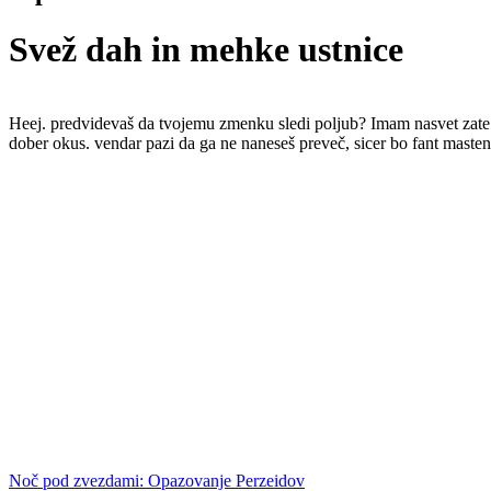
Svež dah in mehke ustnice
Heej. predvidevaš da tvojemu zmenku sledi poljub? Imam nasvet zate! da
dober okus. vendar pazi da ga ne naneseš preveč, sicer bo fant masten 
Noč pod zvezdami: Opazovanje Perzeidov