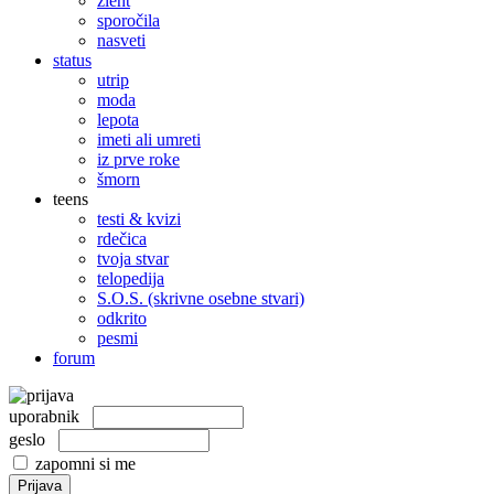
žleht
sporočila
nasveti
status
utrip
moda
lepota
imeti ali umreti
iz prve roke
šmorn
teens
testi & kvizi
rdečica
tvoja stvar
telopedija
S.O.S. (skrivne osebne stvari)
odkrito
pesmi
forum
uporabnik
geslo
zapomni si me