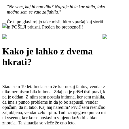
"Ne vem, kaj bi naredila? Najraje bi te kar ubila, tako
močno sem se vate zaljubila."
Če ti po glavi rojijo take misli, hitro vprašaj kaj storiti
in POŠLJI pritisni. Preden bo prepozno!!!
Kako je lahko z dvema
hkrati?
Stara sem 19 let. Imela sem že kar nekaj fantov, vendar z
nikomer nisem bila intimna. Zdaj pa je prišel tisti pravi, ki
pa je oddan. Z njim sem postala intimna, ker sem mislila,
da ima s punco probleme in da jo bo zapustil, vendar
opažam, da ni tako. Kaj naj naredim? Prvič sem resnično
zaljubljena, vendar zelo trpim. Tudi za njegovo punco mi
ni vseeno, ker ko se postavim v njeno kožo bi lahko
znorela. Ta situacija se vleče že eno leto.