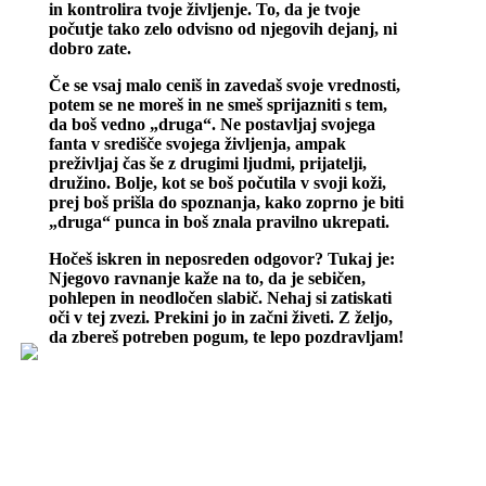
in kontrolira tvoje življenje. To, da je tvoje
počutje tako zelo odvisno od njegovih dejanj, ni
dobro zate.
Če se vsaj malo ceniš in zavedaš svoje vrednosti,
potem se ne moreš in ne smeš sprijazniti s tem,
da boš vedno „druga“. Ne postavljaj svojega
fanta v središče svojega življenja, ampak
preživljaj čas še z drugimi ljudmi, prijatelji,
družino. Bolje, kot se boš počutila v svoji koži,
prej boš prišla do spoznanja, kako zoprno je biti
„druga“ punca in boš znala pravilno ukrepati.
Hočeš iskren in neposreden odgovor? Tukaj je:
Njegovo ravnanje kaže na to, da je sebičen,
pohlepen in neodločen slabič. Nehaj si zatiskati
oči v tej zvezi. Prekini jo in začni živeti. Z željo,
da zbereš potreben pogum, te lepo pozdravljam!