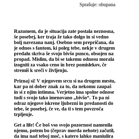
Sprašuje: obupana
Razumem, da je situacija zate postala neznosna,
še posebej, ker traja že tako dolgo in si vedno
bolj navezana nanj. Osebno sem prepričana, da
je odnos s fantom, ki poleg tebe, nekje v drugem
predalu skriva še svojo bivšo punco, obsojen na
propad. Mislim, da bi se takemu odnosu morala
izogniti za vsako ceno in brez pomislekov, če
stremiš k sreči v življenju.
Priznaj si!
V njegovem srcu si na drugem mestu,
kar pa ni dober znak za to, da nekomu zaupaš
in si z njim intimna. Verjetno ima spolne odnose
tudi s svojo tako imenovano „bivšo“. To pa ni
odraz njegove iskrene ljubezni in predanosti do
tebe, še posebej, če ve, da ti s tem povzroča
trpljenje.
Get a life!
Če boš vso svojo pozornost namenila
njemu, potem bo (čeprav morda nehote) začutil,
da ima nad teboj moč, s katero lahko maniulira