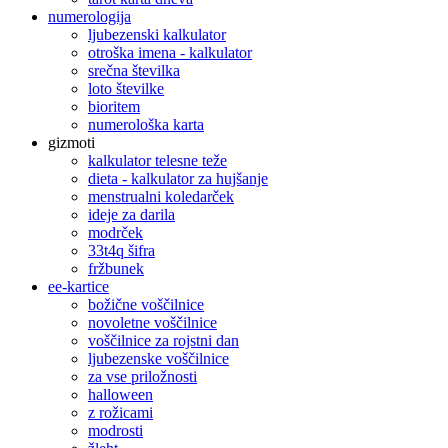
numerologija
ljubezenski kalkulator
otroška imena - kalkulator
srečna številka
loto številke
bioritem
numerološka karta
gizmoti
kalkulator telesne teže
dieta - kalkulator za hujšanje
menstrualni koledarček
ideje za darila
modrček
33t4q šifra
fržbunek
ee-kartice
božične voščilnice
novoletne voščilnice
voščilnice za rojstni dan
ljubezenske voščilnice
za vse priložnosti
halloween
z rožicami
modrosti