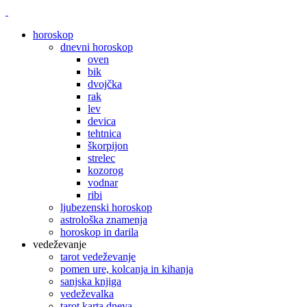
horoskop
dnevni horoskop
oven
bik
dvojčka
rak
lev
devica
tehtnica
škorpijon
strelec
kozorog
vodnar
ribi
ljubezenski horoskop
astrološka znamenja
horoskop in darila
vedeževanje
tarot vedeževanje
pomen ure, kolcanja in kihanja
sanjska knjiga
vedeževalka
tarot karta dneva