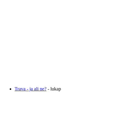
Trava - ja ali ne?
- lukap
Varnost na spletu - natečaj za zmagovalni video
-
bojana
Iščem punco pliis pomagajte ....
- rjavolasec
Zvezdice (stalni zobni aparat) (:
- Hanchy75
DARILO ZA FANTA
- slovenc79
KAKO ČIM HITREJE PRITI DO DNARJA?
-
Hanchy75
Všeč mi jeeeee!!
- slovenc79