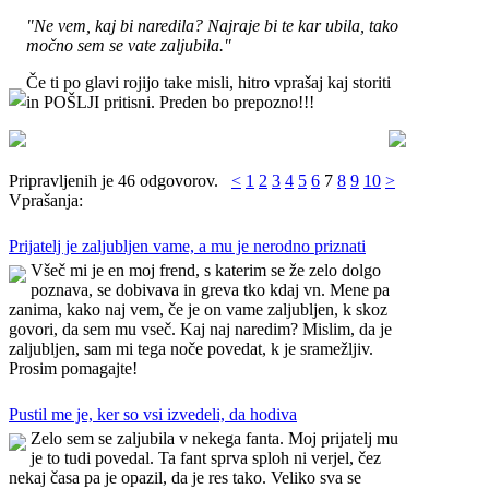
"Ne vem, kaj bi naredila? Najraje bi te kar ubila, tako
močno sem se vate zaljubila."
Če ti po glavi rojijo take misli, hitro vprašaj kaj storiti
in POŠLJI pritisni. Preden bo prepozno!!!
Pripravljenih je 46 odgovorov.
<
1
2
3
4
5
6
7
8
9
10
>
Vprašanja:
Prijatelj je zaljubljen vame, a mu je nerodno priznati
Všeč mi je en moj frend, s katerim se že zelo dolgo
poznava, se dobivava in greva tko kdaj vn. Mene pa
zanima, kako naj vem, če je on vame zaljubljen, k skoz
govori, da sem mu vseč. Kaj naj naredim? Mislim, da je
zaljubljen, sam mi tega noče povedat, k je sramežljiv.
Prosim pomagajte!
Pustil me je, ker so vsi izvedeli, da hodiva
Zelo sem se zaljubila v nekega fanta. Moj prijatelj mu
je to tudi povedal. Ta fant sprva sploh ni verjel, čez
nekaj časa pa je opazil, da je res tako. Veliko sva se