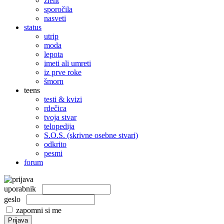
žleht
sporočila
nasveti
status
utrip
moda
lepota
imeti ali umreti
iz prve roke
šmorn
teens
testi & kvizi
rdečica
tvoja stvar
telopedija
S.O.S. (skrivne osebne stvari)
odkrito
pesmi
forum
uporabnik
geslo
zapomni si me