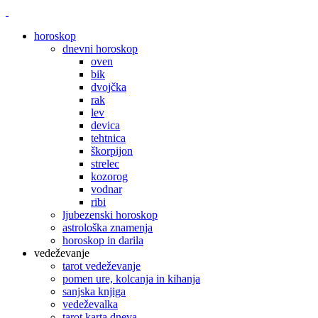
horoskop
dnevni horoskop
oven
bik
dvojčka
rak
lev
devica
tehtnica
škorpijon
strelec
kozorog
vodnar
ribi
ljubezenski horoskop
astrološka znamenja
horoskop in darila
vedeževanje
tarot vedeževanje
pomen ure, kolcanja in kihanja
sanjska knjiga
vedeževalka
tarot karta dneva