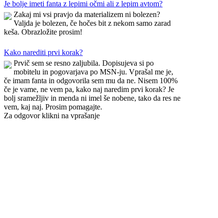
Je bolje imeti fanta z lepimi očmi ali z lepim avtom?
Zakaj mi vsi pravjo da materializem ni bolezen?
Valjda je bolezen, če hočes bit z nekom samo zarad
keša. Obrazložite prosim!
Kako narediti prvi korak?
Prvič sem se resno zaljubila. Dopisujeva si po
mobitelu in pogovarjava po MSN-ju. Vprašal me je,
če imam fanta in odgovorila sem mu da ne. Nisem 100%
če je vame, ne vem pa, kako naj naredim prvi korak? Je
bolj sramežljiv in menda ni imel še nobene, tako da res ne
vem, kaj naj. Prosim pomagajte.
Za odgovor klikni na vprašanje