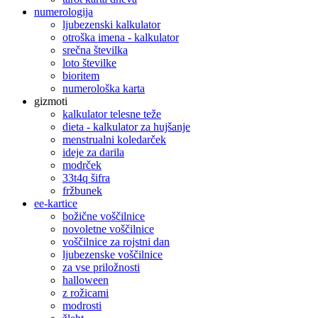
numerologija
ljubezenski kalkulator
otroška imena - kalkulator
srečna številka
loto številke
bioritem
numerološka karta
gizmoti
kalkulator telesne teže
dieta - kalkulator za hujšanje
menstrualni koledarček
ideje za darila
modrček
33t4q šifra
fržbunek
ee-kartice
božične voščilnice
novoletne voščilnice
voščilnice za rojstni dan
ljubezenske voščilnice
za vse priložnosti
halloween
z rožicami
modrosti