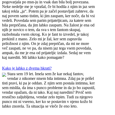
pogovarjala po msn-ju in vsak dan bila bolj povezana.
Neke nedelje me je vprašal, če bi hodila z njim in jaz sem
takoj rekla „ja“. Potem pa je začel postavljati zahteve, da
naj povem samo tistim, ki jim zaupam, ker noče, da bi vsi
vedeli. Povedala sem parim prijateljicam, za katere sem
bila prepričana, da jim lahko zaupam. Na žalost je ena od
njih je novico o tem, da sva s tem fantom skupaj,
razbobnala vsem okrog. Ko je fant to izvedel, je takoj
prekinil z mano. Zelo mi je žal, ker sem zapravila
priložnost z njim. On je zdaj prepričan, da mi ne more
več zaupati, ne ve pa, da nisem jaz tega vsem povedala,
ampak, da me je ena od prijateljic izdala. Sedaj ne vem
kaj narediti. Mi lahko kako pomagate?
Kako je lahko z dvema hkrati?
Stara sem 19 let. Imela sem že kar nekaj fantov,
vendar z nikomer nisem bila intimna. Zdaj pa je prišel
tisti pravi, ki pa je oddan. Z njim sem postala intimna, ker
sem mislila, da ima s punco probleme in da jo bo zapustil,
vendar opažam, da ni tako. Kaj naj naredim? Prvič sem
resnično zaljubljena, vendar zelo trpim. Tudi za njegovo
punco mi ni vseeno, ker ko se postavim v njeno kožo bi
lahko znorela. Ta situacija se vleče že eno leto.