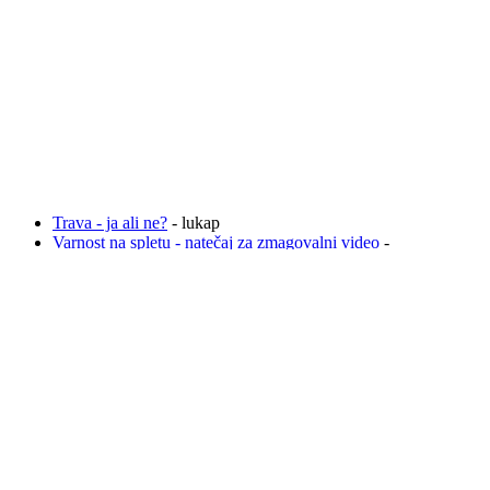
Trava - ja ali ne?
- lukap
Varnost na spletu - natečaj za zmagovalni video
-
bojana
Iščem punco pliis pomagajte ....
- rjavolasec
Zvezdice (stalni zobni aparat) (:
- Hanchy75
DARILO ZA FANTA
- slovenc79
KAKO ČIM HITREJE PRITI DO DNARJA?
-
Hanchy75
Všeč mi jeeeee!!
- slovenc79
gelirani nohti
- Hanchy75
Prevoz na letališče
- Hanchy75
umetni nohtki.....
- Hanchy75
GROZLJIVA ZGODBA:SOSEDA
-
nikavelikapika