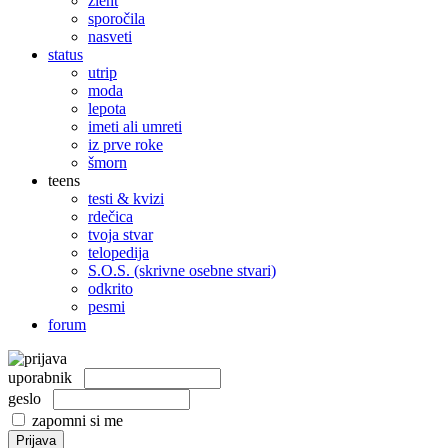
žleht
sporočila
nasveti
status
utrip
moda
lepota
imeti ali umreti
iz prve roke
šmorn
teens
testi & kvizi
rdečica
tvoja stvar
telopedija
S.O.S. (skrivne osebne stvari)
odkrito
pesmi
forum
uporabnik
geslo
zapomni si me