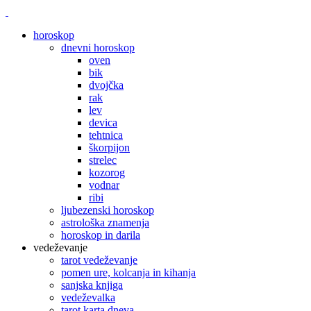
horoskop
dnevni horoskop
oven
bik
dvojčka
rak
lev
devica
tehtnica
škorpijon
strelec
kozorog
vodnar
ribi
ljubezenski horoskop
astrološka znamenja
horoskop in darila
vedeževanje
tarot vedeževanje
pomen ure, kolcanja in kihanja
sanjska knjiga
vedeževalka
tarot karta dneva