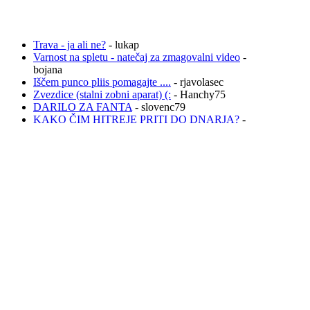
Trava - ja ali ne?
- lukap
Varnost na spletu - natečaj za zmagovalni video
-
bojana
Iščem punco pliis pomagajte ....
- rjavolasec
Zvezdice (stalni zobni aparat) (:
- Hanchy75
DARILO ZA FANTA
- slovenc79
KAKO ČIM HITREJE PRITI DO DNARJA?
-
Hanchy75
Všeč mi jeeeee!!
- slovenc79
gelirani nohti
- Hanchy75
Prevoz na letališče
- Hanchy75
umetni nohtki.....
- Hanchy75
GROZLJIVA ZGODBA:SOSEDA
-
nikavelikapika
Anketa o modnih znamkah
- Ananas44
Celulit, strije in druge nadloge
- chill
PREPOVEDANE DROGE
- nikavelikapika
osvajanje punc
- rjavolasec
Žalostno
- slovenc79
Telefon se mi ponoci prazni- POMOC
- slovenc79
Masaža
- chill
moderna različica imena Andrej
- anonlolzz