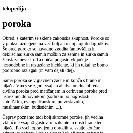
telopedija
poroka
Obred, s katerim se sklene zakonska skupnost. Poroke so
v praksi razdeljene na več bolj ali manj nujnih dogodkov.
Še pred poroko se navadno zgodita fantovščina in
dekliščina: žurka samih moških za ženina in žurka samih
žensk za nevesto. Ta običaj pogosto vključuje
nespodobne in razuzdane incidente, ki jih tukaj ne bomo
podrobno razlagali (in vam dajali idej).
Sama poroka se v glavnem začne in konča s hrano in
pijačo. Vmes se zgodi vsaj en ali dva uradna obreda:
civilna poroka pred matičarjem in cerkvena poroka pred
ustreznim duhovnikom (sortirani po pogostosti:
katoliškim, evangeličanskim, pravoslavnim,
muslimanskim, budističnim, ...).
Čeprav poznamo tudi bolj skromne poroke, jih večina
vključuje vsaj 50 gostov, muzikante in dosti hrane ter
pijače. Po vseh opravljenih obredih se svatje končno