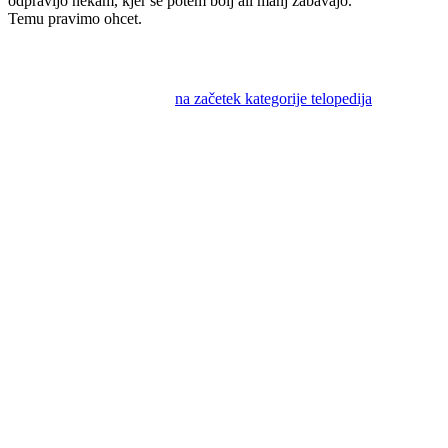
odpravijo nekam, kjer se potem bolj ali manj zabavajo.
Temu pravimo ohcet.
na začetek kategorije telopedija