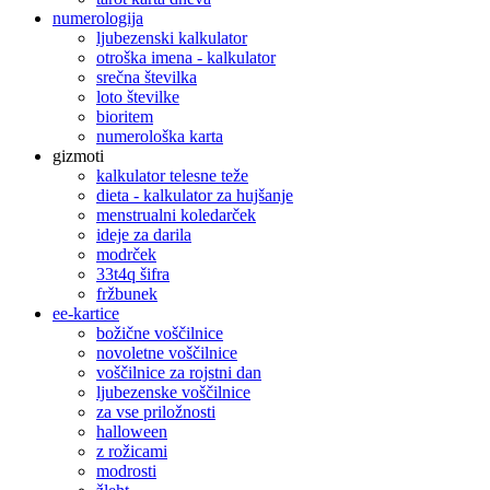
numerologija
ljubezenski kalkulator
otroška imena - kalkulator
srečna številka
loto številke
bioritem
numerološka karta
gizmoti
kalkulator telesne teže
dieta - kalkulator za hujšanje
menstrualni koledarček
ideje za darila
modrček
33t4q šifra
fržbunek
ee-kartice
božične voščilnice
novoletne voščilnice
voščilnice za rojstni dan
ljubezenske voščilnice
za vse priložnosti
halloween
z rožicami
modrosti