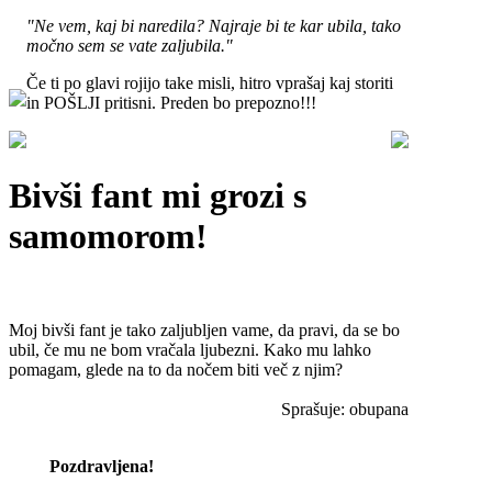
"Ne vem, kaj bi naredila? Najraje bi te kar ubila, tako
močno sem se vate zaljubila."
Če ti po glavi rojijo take misli, hitro vprašaj kaj storiti
in POŠLJI pritisni. Preden bo prepozno!!!
Bivši fant mi grozi s
samomorom!
Moj bivši fant je tako zaljubljen vame, da pravi, da se bo
ubil, če mu ne bom vračala ljubezni. Kako mu lahko
pomagam, glede na to da nočem biti več z njim?
Sprašuje: obupana
Pozdravljena!