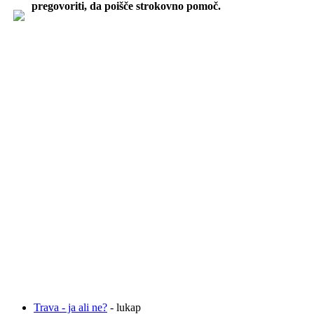
pregovoriti, da poišče strokovno pomoč.
Trava - ja ali ne?
- lukap