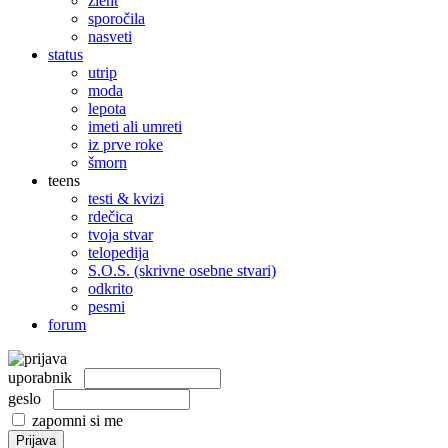
žleht
sporočila
nasveti
status
utrip
moda
lepota
imeti ali umreti
iz prve roke
šmorn
teens
testi & kvizi
rdečica
tvoja stvar
telopedija
S.O.S. (skrivne osebne stvari)
odkrito
pesmi
forum
uporabnik
geslo
zapomni si me