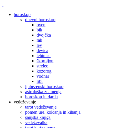
horoskop
dnevni horoskop
oven
bik
dvojčka
rak
lev
devica
tehtnica
škorpijon
strelec
kozorog
vodnar
ribi
ljubezenski horoskop
astrološka znamenja
horoskop in darila
vedeževanje
tarot vedeževanje
pomen ure, kolcanja in kihanja
sanjska knjiga
vedeževalka
tarot karta dneva