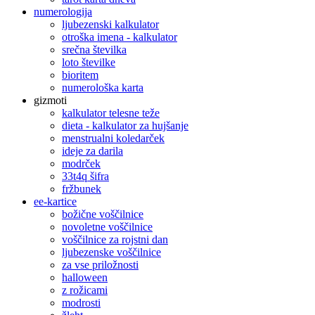
numerologija
ljubezenski kalkulator
otroška imena - kalkulator
srečna številka
loto številke
bioritem
numerološka karta
gizmoti
kalkulator telesne teže
dieta - kalkulator za hujšanje
menstrualni koledarček
ideje za darila
modrček
33t4q šifra
fržbunek
ee-kartice
božične voščilnice
novoletne voščilnice
voščilnice za rojstni dan
ljubezenske voščilnice
za vse priložnosti
halloween
z rožicami
modrosti