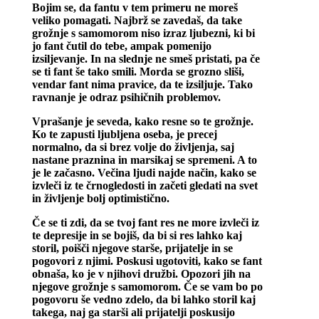
Bojim se, da fantu v tem primeru ne moreš
veliko pomagati. Najbrž se zavedaš, da take
grožnje s samomorom niso izraz ljubezni, ki bi
jo fant čutil do tebe, ampak pomenijo
izsiljevanje. In na slednje ne smeš pristati, pa če
se ti fant še tako smili. Morda se grozno sliši,
vendar fant nima pravice, da te izsiljuje. Tako
ravnanje je odraz psihičnih problemov.
Vprašanje je seveda, kako resne so te grožnje.
Ko te zapusti ljubljena oseba, je precej
normalno, da si brez volje do življenja, saj
nastane praznina in marsikaj se spremeni. A to
je le začasno. Večina ljudi najde način, kako se
izvleči iz te črnogledosti in začeti gledati na svet
in življenje bolj optimistično.
Če se ti zdi, da se tvoj fant res ne more izvleči iz
te depresije in se bojiš, da bi si res lahko kaj
storil, poišči njegove starše, prijatelje in se
pogovori z njimi. Poskusi ugotoviti, kako se fant
obnaša, ko je v njihovi družbi. Opozori jih na
njegove grožnje s samomorom. Če se vam bo po
pogovoru še vedno zdelo, da bi lahko storil kaj
takega, naj ga starši ali prijatelji poskusijo