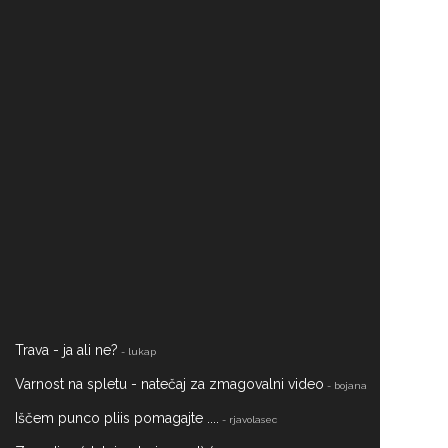
Trava - ja ali ne?
- lukap
Varnost na spletu - natečaj za zmagovalni video
- bojana
Iščem punco pliis pomagajte ....
- rjavolasec