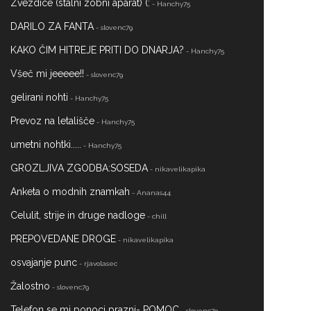
Zvezdice (stalni zobni aparat) (:
- Hanchy75
DARILO ZA FANTA
- slovenc79
KAKO ČIM HITREJE PRITI DO DNARJA?
- Hanchy75
Všeč mi jeeeee!!
- slovenc79
gelirani nohti
- Hanchy75
Prevoz na letališče
- Hanchy75
umetni nohtki.....
- Hanchy75
GROZLJIVA ZGODBA:SOSEDA
- nikavelikapika
Anketa o modnih znamkah
- Ananas44
Celulit, strije in druge nadloge
- chill
PREPOVEDANE DROGE
- nikavelikapika
osvajanje punc
- rjavolasec
Žalostno
- slovenc79
Telefon se mi ponoci prazni- POMOC
- slovenc79