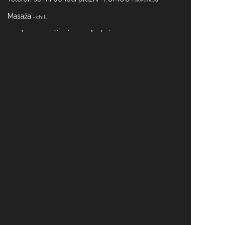
Masaža
- chill
moderna različica imena Andrej
- anonlolzz
Zgodbe o duhovih!
- anonlolzz
naj ga pustim?
- slovenc79
22 Letna punca išče punco :)
- slovenc79
Simpatija
- lollipoop
Uprašanje
- nejct
Pesem za Tino
- Alexlavbic123
SŠFKZ KOZMETIČNI TEHNIK
- Barbiedanz
info
pravna obvestila
piškotki
oglaševanje