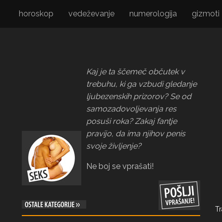
horoskop
vedeževanje
numerologija
gizmoti
Kaj je ta ščemeč občutek v
trebuhu, ki ga vzbudi gledanje
ljubezenskih prizorov? Se od
samozadovoljevanja res
posuši roka? Zakaj fantje
pravijo, da ima njihov penis
svoje življenje?
Ne boj se vprašati!
Tr