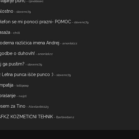
vajanje punc
- rjavolasec
alostno
- slovenc79
elefon se mi ponoci prazni- POMOC
- slovenc79
asaža
- chill
derna različica imena Andrej
- anonlolzz
godbe o duhovih!
- anonlolzz
j ga pustim?
- slovenc79
 Letna punca išče punco :)
- slovenc79
mpatija
- lollipoop
prašanje
- nejct
esem za Tino
- Alexlavbic123
ŠFKZ KOZMETIČNI TEHNIK
- Barbiedanz