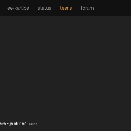
ee-kartice
status
teens
forum
ava - ja ali ne?
- lukap