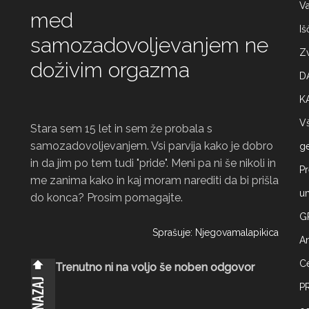
Va
med
Iš
samozadovoljevanjem ne
Zv
doživim orgazma
D
K
Vš
Stara sem 15 let in sem že probala s
samozadovoljevanjem. Vsi parvija kako je dobro
ge
in da jim po tem tudi "pride". Meni pa ni še nikoli in
Pr
me zanima kako in kaj moram narediti da bi prišla
um
do konca? Prosim pomagajte.
G
Sprašuje: Njegovamalapikica
A
Ce
Trenutno ni na voljo še noben odgovor
P