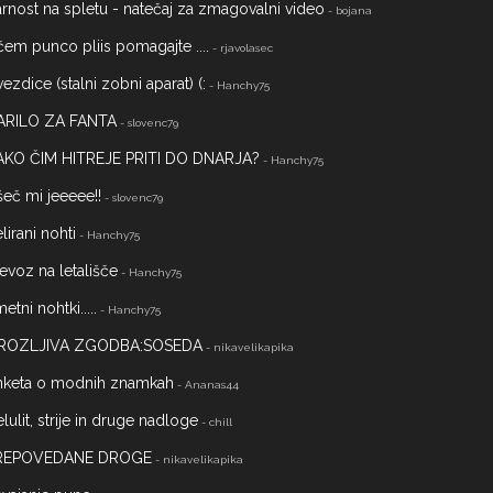
rnost na spletu - natečaj za zmagovalni video
- bojana
čem punco pliis pomagajte ....
- rjavolasec
ezdice (stalni zobni aparat) (:
- Hanchy75
ARILO ZA FANTA
- slovenc79
AKO ČIM HITREJE PRITI DO DNARJA?
- Hanchy75
eč mi jeeeee!!
- slovenc79
lirani nohti
- Hanchy75
evoz na letališče
- Hanchy75
etni nohtki.....
- Hanchy75
ROZLJIVA ZGODBA:SOSEDA
- nikavelikapika
nketa o modnih znamkah
- Ananas44
lulit, strije in druge nadloge
- chill
REPOVEDANE DROGE
- nikavelikapika