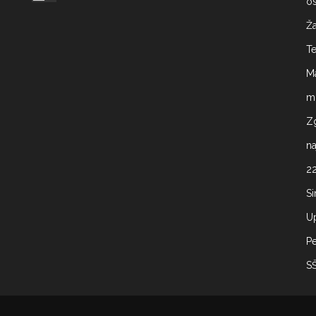
os
Ž
T
M
mo
Z
na
22
Si
U
P
S