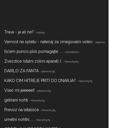
Trava - ja ali ne?
- lukap
Varnost na spletu - natečaj za zmagovalni video
- bojana
Iščem punco pliis pomagajte ....
- rjavolasec
Zvezdice (stalni zobni aparat) (:
- Hanchy75
DARILO ZA FANTA
- slovenc79
KAKO ČIM HITREJE PRITI DO DNARJA?
- Hanchy75
Všeč mi jeeeee!!
- slovenc79
gelirani nohti
- Hanchy75
Prevoz na letališče
- Hanchy75
umetni nohtki.....
- Hanchy75