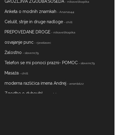
GROZLJIVA ZGODBA:SOSEDA
- nikavelikapika
Anketa o modnih znamkah
- Ananas44
Celulit, strije in druge nadloge
- chill
PREPOVEDANE DROGE
- nikavelikapika
osvajanje punc
- rjavolasec
Žalostno
- slovenc79
Telefon se mi ponoci prazni- POMOC
- slovenc79
Masaža
- chill
moderna različica imena Andrej
- anonlolzz
Zgodbe o duhovih!
- anonlolzz
naj ga pustim?
- slovenc79
22 Letna punca išče punco :)
- slovenc79
Simpatija
- lollipoop
Uprašanje
- nejct