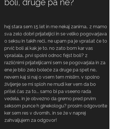
boli, druge pa ne?
hej stara sem 15 let in me nekaj zanima.. z mamo
sva zelo dobri prijateljici in se veliko pogovarjava
o seksu in takih reči.. ne upam pa je vprašat če to
prvič boli al kak je to. no zato bom kar vas
vprašala.. prvi spolni odnoc fejst boli? z
različnimi prijateljicami sem se pogovarjala in za
ene je bilo zelo boleče za druge pa spet ne..
nevem kaj si naj o vsem tem mislim. v spolno
življenje se mi sploh ne mudi ker vem da bo
prišel čas za to... samo bi pa vseeno rada
vedela.. in je obvezno da gremo pred prvim
seksom punce h ginekologu? prosim odgovorite
ker sem res v dvomih.. in se že v naprej
zahvaljujem za odgovor!