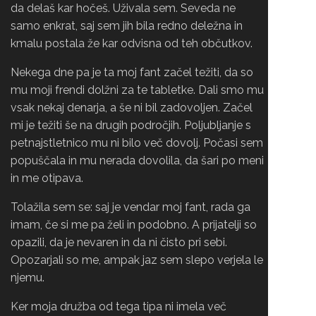
da delaš kar hočeš. Uživala sem. Seveda ne
samo enkrat, saj sem jih bila redno deležna in
kmalu postala že kar odvisna od teh občutkov.
Nekega dne pa je ta moj fant začel težiti, da so
mu moji frendi dolžni za te tabletke. Dali smo mu
vsak nekaj denarja, a še ni bil zadovoljen. Začel
mi je težiti še na drugih področjih. Poljubljanje s
petnajstletnico mu ni bilo več dovolj. Počasi sem
popuščala in mu nerada dovolila, da šari po meni
in me otipava.
Tolažila sem se: saj je vendar moj fant, rada ga
imam, če si me pa želi in podobno. A prijatelji so
opazili, da je nevaren in da ni čisto pri sebi.
Opozarjali so me, ampak jaz sem slepo verjela le
njemu.
Ker moja družba od tega tipa ni imela več