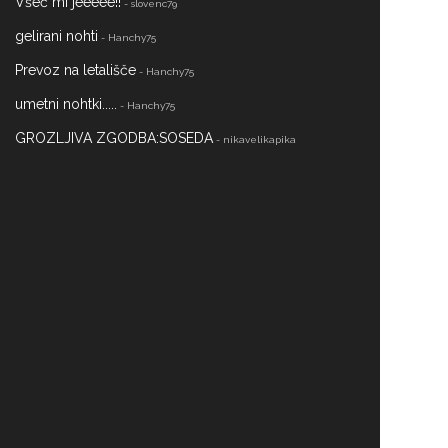
Všeč mi jeeeee!!
- slovenc79
gelirani nohti
- Hanchy75
Prevoz na letališče
- Hanchy75
umetni nohtki.....
- Hanchy75
GROZLJIVA ZGODBA:SOSEDA
- nikavelikapika
Anketa o modnih znamkah
- Ananas44
Celulit, strije in druge nadloge
- chill
PREPOVEDANE DROGE
- nikavelikapika
osvajanje punc
- rjavolasec
Žalostno
- slovenc79
Telefon se mi ponoci prazni- POMOC
- slovenc79
Masaža
- chill
moderna različica imena Andrej
- anonlolzz
Zgodbe o duhovih!
- anonlolzz