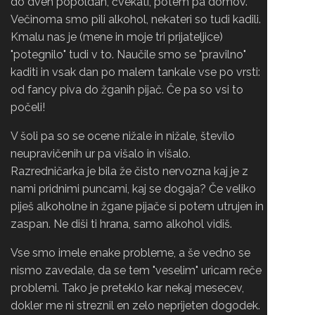
do dveh popoldan, čvekati, potem pa domov.
Večinoma smo pili alkohol, nekateri so tudi kadili.
Kmalu nas je (mene in moje tri prijateljice)
"potegnilo" tudi v to. Naučile smo se "pravilno"
kaditi in vsak dan po malem tankale vse po vrsti:
od fancy piva do žganih pijač. Če pa so vsi to
počeli!
V šoli pa so se ocene nižale in nižale, število
neupravičenih ur pa višalo in višalo.
Razredničarka je bila že čisto nervozna kaj je z
nami pridnimi puncami, kaj se dogaja? Če veliko
piješ alkoholne in žgane pijače si potem utrujen in
zaspan. Ne diši ti hrana, samo alkohol vidiš.
Vse smo imele enake probleme, a še vedno se
nismo zavedale, da se tem "veselim" uricam reče
problemi. Tako je preteklo kar nekaj mesecev,
dokler me ni streznil en zelo neprijeten dogodek.