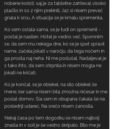
nobene koristi, saj je za tabletke zahteval visoko
plačilo in so z njim prekinili. Jaz si nisem preveč
gnala k srcu. A situacija se je kmalu spremenila.
Ko sem ostala sama, se je tudi on spremenil -
postal je nasilen. Hotel je vedno več. Spomnim
se, da sem mu nekega dne, ko se je spet spravil
name, začela jokati v naročju, da tega nočem in
ga prosila naj neha. Ni me poslušal. Nadaljeval je
s tako ihto, da sem otrpnila in nisem mogla ne
jokati ne kričati.
Ko je končal, se je oblekel, na silo oblekel še
mene, ker sama nisem bila zmožna ničesar in me
poslal domov. Šla sem in obupana čakala še na
poslednji udarec. Na srečo nisem zanosila.
Nekaj časa po tem dogodku se nisem najbolj
znašla in v šoli je še vedno škripalo. Bilo me je