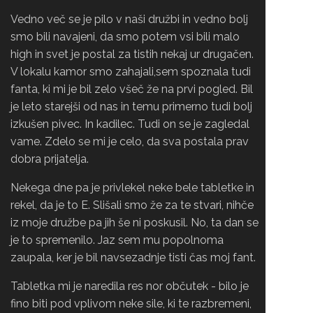
Vedno več se je pilo v naši družbi in vedno bolj
smo bili navajeni, da smo potem vsi bili malo
high in svet je postal za tistih nekaj ur drugačen.
V lokalu kamor smo zahajali,sem spoznala tudi
fanta, ki mi je bil zelo všeč že na prvi pogled. Bil
je leto starejši od nas in temu primerno tudi bolj
izkušen pivec. In kadilec. Tudi on se je zagledal
vame. Zdelo se mi je celo, da sva postala prav
dobra prijatelja.
Nekega dne pa je privlekel neke bele tabletke in
rekel, da je to E. Slišali smo že za te stvari, nihče
iz moje družbe pa jih še ni poskusil. No, ta dan se
je to spremenilo. Jaz sem mu popolnoma
zaupala, ker je bil navsezadnje tisti čas moj fant.
Tabletka mi je naredila res nor občutek - bilo je
fino biti pod vplivom neke sile, ki te razbremeni,