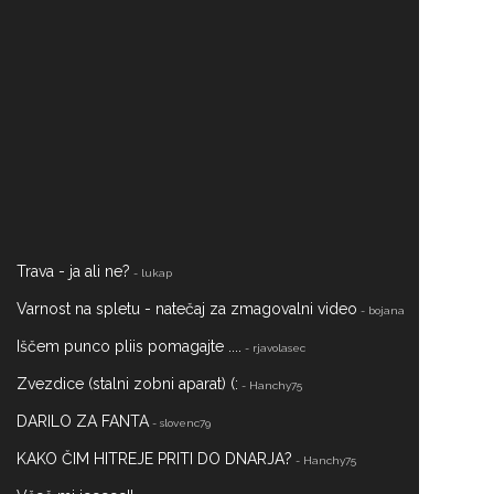
Trava - ja ali ne?
- lukap
Varnost na spletu - natečaj za zmagovalni video
- bojana
Iščem punco pliis pomagajte ....
- rjavolasec
Zvezdice (stalni zobni aparat) (:
- Hanchy75
DARILO ZA FANTA
- slovenc79
KAKO ČIM HITREJE PRITI DO DNARJA?
- Hanchy75