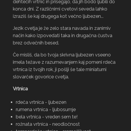
dehtečih vrtnic in prisegajo, da jih bodo ljubili do
konca dni. Z različnimi cvetovi seveda lahko
izraziš še kaj drugega kot večno ljubezen...
Jezik cvetja je že zelo stara navada in zanimiv
način kako izpovedati taka in drugačna čustva
brez odvečnih besed.
Če misliš, da bo tvoja skrivna ljubezen vseeno
imela težave z razumevanjem kaj pomeni rdeča
vrtnica iz tvojih rok, ji pošlji še tale miniaturni
slovarček govorice cvetja.
Vrtnica
rdeča vrtnica - ljubezen
rumena vrtnica - ljubosumje
bela vrtnica - vreden sem te!
rožnata vrtnica - neodločnost