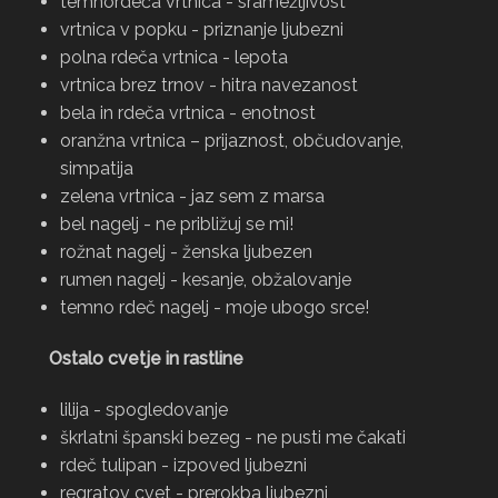
temnordeča vrtnica - sramežljivost
vrtnica v popku - priznanje ljubezni
polna rdeča vrtnica - lepota
vrtnica brez trnov - hitra navezanost
bela in rdeča vrtnica - enotnost
oranžna vrtnica – prijaznost, občudovanje,
simpatija
zelena vrtnica - jaz sem z marsa
bel nagelj - ne približuj se mi!
rožnat nagelj - ženska ljubezen
rumen nagelj - kesanje, obžalovanje
temno rdeč nagelj - moje ubogo srce!
Ostalo cvetje in rastline
lilija - spogledovanje
škrlatni španski bezeg - ne pusti me čakati
rdeč tulipan - izpoved ljubezni
regratov cvet - prerokba ljubezni