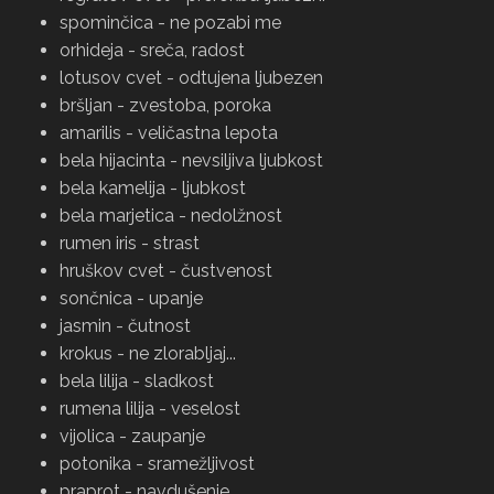
spominčica - ne pozabi me
orhideja - sreča, radost
lotusov cvet - odtujena ljubezen
bršljan - zvestoba, poroka
amarilis - veličastna lepota
bela hijacinta - nevsiljiva ljubkost
bela kamelija - ljubkost
bela marjetica - nedolžnost
rumen iris - strast
hruškov cvet - čustvenost
sončnica - upanje
jasmin - čutnost
krokus - ne zlorabljaj...
bela lilija - sladkost
rumena lilija - veselost
vijolica - zaupanje
potonika - sramežljivost
praprot - navdušenje