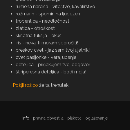
rumena narcisa - viteštvo, kavalirstvo
rožmarin - spomin na ljubezen
trobentica - neodločnost
zlatica - otroškost
škrlatna fuksija - okus
iris - nekaj ti moram sporočiti!
breskov cvet - jaz sem tvoj ujetnik!
cvet pasijonke - vera, upanje
deteljica - pričakujem tvoj odgovor
štiriperesna deteljica - bodi moja!
Pošlji rožico
že ta trenutek!
info
pravna obvestila
piškotki
oglaševanje