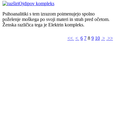
Ojdipov kompleks
Psihoanalitiki s tem izrazom poimenujejo spolno
poželenje moškega po svoji materi in strah pred očetom.
Ženska različica tega je Elektrin kompleks.
<<
<
6
7
8
9
10
>
>>