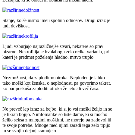
nedolžnost
Stanje, ko še nismo imeli spolnih odnosov. Drugi izraz je
tudi deviškost.
nekrofilija
Ljudi vzburjajo najrazličnejše stvari, nekatere so prav
bizarne. Nekrofilija je hvalabogu zelo redka varianta, pri
kateri je predmet poželenja hladno, mrtvo truplo.
neplodnost
Nezmožnost, da zaplodimo otroka. Neploden je lahko
tako moški kot ženska, o neplodnosti pa govorimo takrat,
ko par poskuša zaploditi otroka že leto ali več časa.
nimfomanka
Ne preveč lep izraz za bejbo, ki si jo vsi moški želijo in se
je hkrati bojijo. Nimfomanke so tiste dame, ki si močno
želijo seksa z mnogimi moškimi, ne morejo pa zadovoljiti
te svoje potrebe. Mnoge med njimi zaradi tega zelo trpijo
in se svojih dejanj sramujejo.