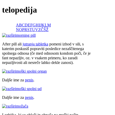
telopedija
A
B
C
D
E
F
G
H
I
J
K
L
M
N
O
P
R
S
T
U
V
Z
Č
Š
Ž
morning pill
After pill ali
jutranja tabletka
pomeni izhod v sili, s
katerim poskusiš popraviti posledice nezaščitenega
spolnega odnosa (če med odnosom kondom poči, če je
fant nepazljiv, oz. v vsakem primeru, ko zaradi
nepazljivosti ali nesreče lahko dekle zanosi).
moški spolni organ
Daljše ime za
penis
.
moški spolni ud
Daljše ime za
penis
.
možača
Lezbijka, ki se oblači in obnaša na moški način.