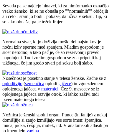
Seveda pa se najdejo hinavci, ki za nimfomanko označijo
vsako žensko, ki se ne obnaša po ""normalnih"" običajih
ali celo - sram jo bodi - pokaže, da uživa v seksu. Tip, ki
se tako obnaša, pa je težek frajer.
nočni izliv
Normalna stvar, ki jo doživlja moški del najstnikov je
nočni izliv sperme med spanjem. Mladim gospodom je
sicer nerodno, a tako pač je, če so rezervoarji preveč
napolnjeni. Tudi zrelim gospodom se zna pripetiti kaj
takšnega, če jim gredo stvari pri seksu bolj slabo.
nosečnost
Nosečnost je posebno stanje v telesu ženske. Začne se z
oploditvijo
(
semenčica
oplodi
jajčece
) in vgnezdenjem
oplojenega jajčeca v
maternici
. Čez 9. mesecev se iz
oplojenega jajčeca razvije otrok, ki lahko zaživi tudi
izven materinega telesa.
nožnica
Nožnica je ženski spolni organ. Punce (in fantje) z nekaj
domišljije si zanjo izmišljajo vse sorte imen: špranjica,
muca, pička, češplja, mufek, itd. V anatomskih atlasih pa
jo imenujejo
vagina
.