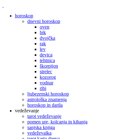
horoskop
dnevni horoskop
oven
bik
dvojčka
rak
lev
devica
tehtnica
škorpijon
strelec
kozorog
vodnar
ribi
ljubezenski horoskop
astrološka znamenja
horoskop in darila
vedeževanje
tarot vedeževanje
pomen ure, kolcanja in kihanja
sanjska knjiga
vedeževalka
tarot karta dneva