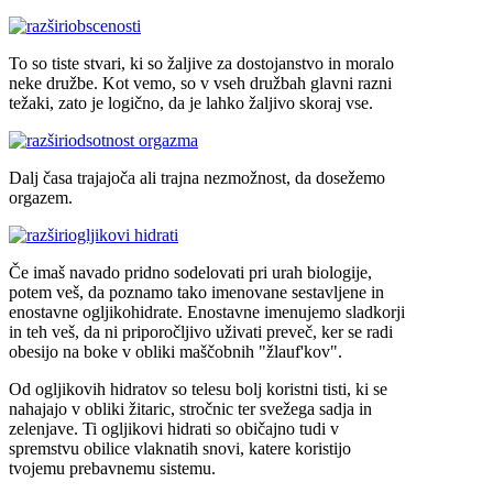
obscenosti
To so tiste stvari, ki so žaljive za dostojanstvo in moralo
neke družbe. Kot vemo, so v vseh družbah glavni razni
težaki, zato je logično, da je lahko žaljivo skoraj vse.
odsotnost orgazma
Dalj časa trajajoča ali trajna nezmožnost, da dosežemo
orgazem.
ogljikovi hidrati
Če imaš navado pridno sodelovati pri urah biologije,
potem veš, da poznamo tako imenovane sestavljene in
enostavne ogljikohidrate. Enostavne imenujemo sladkorji
in teh veš, da ni priporočljivo uživati preveč, ker se radi
obesijo na boke v obliki maščobnih "žlauf'kov".
Od ogljikovih hidratov so telesu bolj koristni tisti, ki se
nahajajo v obliki žitaric, stročnic ter svežega sadja in
zelenjave. Ti ogljikovi hidrati so običajno tudi v
spremstvu obilice vlaknatih snovi, katere koristijo
tvojemu prebavnemu sistemu.