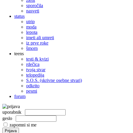
žleht
sporočila
nasveti
status
utrip
moda
lepota
imeti ali umreti
iz prve roke
šmorn
teens
testi & kvizi
rdečica
tvoja stvar
telopedija
S.O.S. (skrivne osebne stvari)
odkrito
pesmi
forum
uporabnik
geslo
zapomni si me