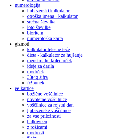
numerologija
ljubezenski kalkulator
otroška imena - kalkulator
srečna številka
loto številke
bioritem
numerološka karta
gizmoti
kalkulator telesne teže
dieta - kalkulator za hujšanje
menstrualni koledarček
ideje za darila
modrček
33t4q šifra
fržbunek
ee-kartice
božične voščilnice
novoletne voščilnice
voščilnice za rojstni dan
ljubezenske voščilnice
za vse priložnosti
halloween
z rožicami
modrosti