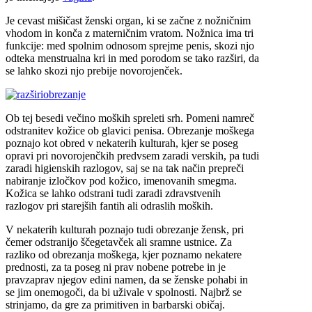
Je cevast mišičast ženski organ, ki se začne z nožničnim
vhodom in konča z materničnim vratom. Nožnica ima tri
funkcije: med spolnim odnosom sprejme penis, skozi njo
odteka menstrualna kri in med porodom se tako razširi, da
se lahko skozi njo prebije novorojenček.
obrezanje
Ob tej besedi večino moških spreleti srh. Pomeni namreč
odstranitev kožice ob glavici penisa. Obrezanje moškega
poznajo kot obred v nekaterih kulturah, kjer se poseg
opravi pri novorojenčkih predvsem zaradi verskih, pa tudi
zaradi higienskih razlogov, saj se na tak način prepreči
nabiranje izločkov pod kožico, imenovanih smegma.
Kožica se lahko odstrani tudi zaradi zdravstvenih
razlogov pri starejših fantih ali odraslih moških.
V nekaterih kulturah poznajo tudi obrezanje žensk, pri
čemer odstranijo ščegetavček ali sramne ustnice. Za
razliko od obrezanja moškega, kjer poznamo nekatere
prednosti, za ta poseg ni prav nobene potrebe in je
pravzaprav njegov edini namen, da se ženske pohabi in
se jim onemogoči, da bi uživale v spolnosti. Najbrž se
strinjamo, da gre za primitiven in barbarski običaj.