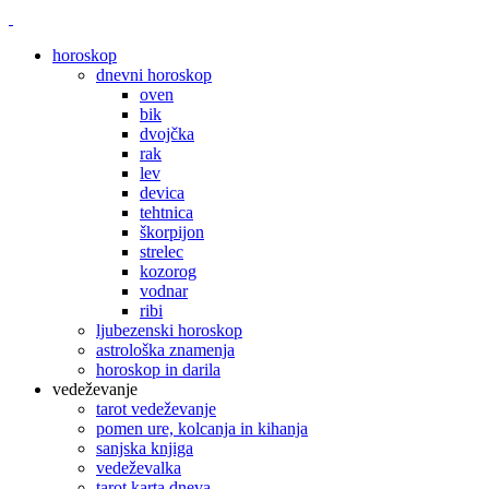
horoskop
dnevni horoskop
oven
bik
dvojčka
rak
lev
devica
tehtnica
škorpijon
strelec
kozorog
vodnar
ribi
ljubezenski horoskop
astrološka znamenja
horoskop in darila
vedeževanje
tarot vedeževanje
pomen ure, kolcanja in kihanja
sanjska knjiga
vedeževalka
tarot karta dneva