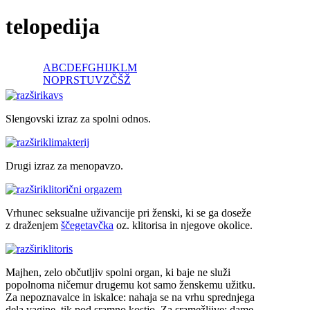
telopedija
A
B
C
D
E
F
G
H
I
J
K
L
M
N
O
P
R
S
T
U
V
Z
Č
Š
Ž
kavs
Slengovski izraz za spolni odnos.
klimakterij
Drugi izraz za menopavzo.
klitorični orgazem
Vrhunec seksualne uživancije pri ženski, ki se ga doseže
z draženjem
ščegetavčka
oz. klitorisa in njegove okolice.
klitoris
Majhen, zelo občutljiv spolni organ, ki baje ne služi
popolnoma ničemur drugemu kot samo ženskemu užitku.
Za nepoznavalce in iskalce: nahaja se na vrhu sprednjega
dela vagine, tik pod sramno kostjo. Za sramežljive: dame