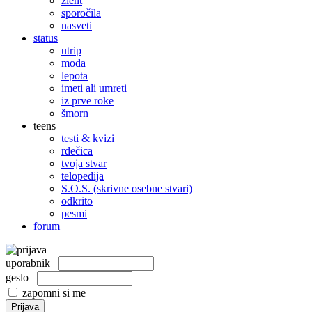
žleht
sporočila
nasveti
status
utrip
moda
lepota
imeti ali umreti
iz prve roke
šmorn
teens
testi & kvizi
rdečica
tvoja stvar
telopedija
S.O.S. (skrivne osebne stvari)
odkrito
pesmi
forum
uporabnik
geslo
zapomni si me