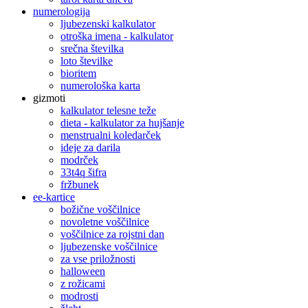
numerologija
ljubezenski kalkulator
otroška imena - kalkulator
srečna številka
loto številke
bioritem
numerološka karta
gizmoti
kalkulator telesne teže
dieta - kalkulator za hujšanje
menstrualni koledarček
ideje za darila
modrček
33t4q šifra
fržbunek
ee-kartice
božične voščilnice
novoletne voščilnice
voščilnice za rojstni dan
ljubezenske voščilnice
za vse priložnosti
halloween
z rožicami
modrosti