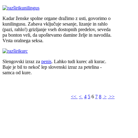
kunilingus
Kadar ženske spolne organe dražimo z usti, govorimo o
kunilingusu. Zabava vključuje sesanje, lizanje in rahlo
(pazi, rahlo!) grizljanje vseh dostopnih predelov, seveda
pa bonton veli, da upoštevamo damine želje in navodila.
Vrsta oralnega seksa.
kurc
Slengovski izraz za
penis
. Lahko tudi kurec ali kurac.
Baje je bil to nekoč lep slovenski izraz za petelina -
samca od kure.
<<
<
4
5
6
7
8
>
>>