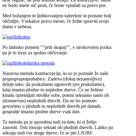
ne bodo imele nič proti, če boste vprašali za pravo pot.
Med božanjem in ljubkovanjem nabrekne in postane bolj
občutljiv. Vsekakor pravo mesto, če želite spraviti svojo
damo v nebesa.
koitus
Po latinsko pomeni ""priti skupaj"", v strokovnem jeziku
pa je to izraz za spolno občevanje.
koledarska metoda
Naravna metoda kontracepcije, ki so jo poznale že naše
prapraprapraprababice. Zadeva (dokaj nezanesljivo)
deluje tako, da poskušamo ugotoviti (res poskušamo),
kdaj imamo plodne in neplodne dneve. Če ne želimo
kmalu opremljati otroške sobe, potem seksamo samo ob
(domnevno) neplodnih dnevih. Da ne bo pomote:
govorimo o plodnih in neplodnih dnevih pri damah,
gospodje imamo plodne dneve vsak dan.
Ta metoda pa je uporabna tudi za tiste, ki si želijo
zanositi. Tisti morajo seksati ob plodnih dnevih. Lahko pa
seksajo tudi vse druge dneve, če se jim LJUBI!