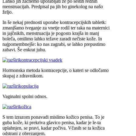
Lahko jih začnemo uporabljati že po šestih rednih
menstruacijah. Predpisal pa jih bo ginekolog na našo
željo.
In še nekaj prednosti uporabe kontracepcijskih tabletk:
zmanjšamo tveganje za vnetje rodil ter raka na maternici
in jajčnikih, menstruacija je pogosto krajša in manj
boleča, omilimo lahko težave zaradi nečiste kože. In
najpomembnejše: ko nas zagrabi, se lahko prepustimo
zabavi. Še enkrat juhu.
kontracepcijski vsadek
Hormonska metoda kontracepcije, o kateri se odločamo
skupaj z zdravnikom.
kopulacija
Vaginalni spolni odnos.
kožica
S tem izrazom ponavadi mislimo kožico penisa. To je
guba kože, ki prekriva glavico penisa, kadar je le-ta
uplahnjen, se pravi, kadar počiva. Včasih se ta kožica
odstrani z obrezanjem.