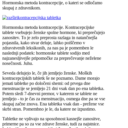
Hormonska metoda kontracepcije, o kateri se odločamo
skupaj z zdravnikom.
kontracepcijska tabletka
Hormonska metoda kontracepcije. Kontracepcijske
tablete vsebujejo ženske spolne hormone, ki preprečujejo
zanositev. To je zelo preprosta razlaga in natančnejša
pojasnila, kako stvar deluje, lahko poiščemo v
zdravstvenih leksikonih, za nas pa je pomemben le
naslednji podatek: hormonske tablete sodijo med
najzanesljivejše pripomočke za preprečevanje neželene
nosečnosti. Juhu.
Seveda delujejo le, če jih jemljejo ženske. Moških
kontracepcijskih tabletk še ne poznamo. Dame morajo
jemati tabletke po določeni shemi: od prvega dne
menstruacije se jemljejo 21 dni vsak dan po ena tabletka.
Potem sledi 7-dnevni premor, v katerem se tablete ne
jemljejo - to je čas za menstruacijo, osmega dne pa se vse
skupaj začne znova. Ena tabletka vsak dan - prežene vse
skrbi stran. Pomembno je le, da katere ne izpustimo.
Tabletke ne vplivajo na sposobnost kasnejše zanositve,
primerne pa so za vse zdrave ženske, tudi za najstnice.