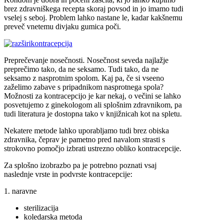
brez zdravniškega recepta skoraj povsod in jo imamo tudi
vselej s seboj. Problem lahko nastane le, kadar kakšnemu
preveč vnetemu divjaku gumica poči.
kontracepcija
Preprečevanje nosečnosti. Nosečnost seveda najlažje
preprečimo tako, da ne seksamo. Tudi tako, da ne
seksamo z nasprotnim spolom. Kaj pa, če si vseeno
zaželimo zabave s pripadnikom nasprotnega spola?
Možnosti za kontracepcijo je kar nekaj, o večini se lahko
posvetujemo z ginekologom ali splošnim zdravnikom, pa
tudi literatura je dostopna tako v knjižnicah kot na spletu.
Nekatere metode lahko uporabljamo tudi brez obiska
zdravnika, čeprav je pametno pred navalom strasti s
strokovno pomočjo izbrati ustrezno obliko kontracepcije.
Za splošno izobrazbo pa je potrebno poznati vsaj
naslednje vrste in podvrste kontracepcije:
1. naravne
sterilizacija
koledarska metoda