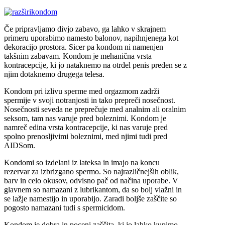
kondom
Če pripravljamo divjo zabavo, ga lahko v skrajnem
primeru uporabimo namesto balonov, napihnjenega kot
dekoracijo prostora. Sicer pa kondom ni namenjen
takšnim zabavam. Kondom je mehanična vrsta
kontracepcije, ki jo nataknemo na otrdel penis preden se z
njim dotaknemo drugega telesa.
Kondom pri izlivu sperme med orgazmom zadrži
spermije v svoji notranjosti in tako prepreči nosečnost.
Nosečnosti seveda ne preprečuje med analnim ali oralnim
seksom, tam nas varuje pred boleznimi. Kondom je
namreč edina vrsta kontracepcije, ki nas varuje pred
spolno prenosljivimi boleznimi, med njimi tudi pred
AIDSom.
Kondomi so izdelani iz lateksa in imajo na koncu
rezervar za izbrizgano spermo. So najrazličnejših oblik,
barv in celo okusov, odvisno pač od načina uporabe. V
glavnem so namazani z lubrikantom, da so bolj vlažni in
se lažje namestijo in uporabijo. Zaradi boljše zaščite so
pogosto namazani tudi s spermicidom.
Kondom je dobra in poceni zaščita, ki jo lahko kupimo