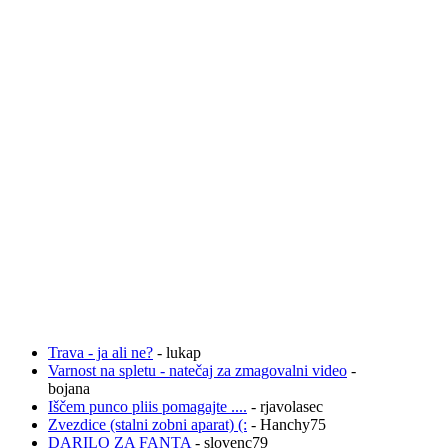
Trava - ja ali ne?
- lukap
Varnost na spletu - natečaj za zmagovalni video
-
bojana
Iščem punco pliis pomagajte ....
- rjavolasec
Zvezdice (stalni zobni aparat) (:
- Hanchy75
DARILO ZA FANTA
- slovenc79