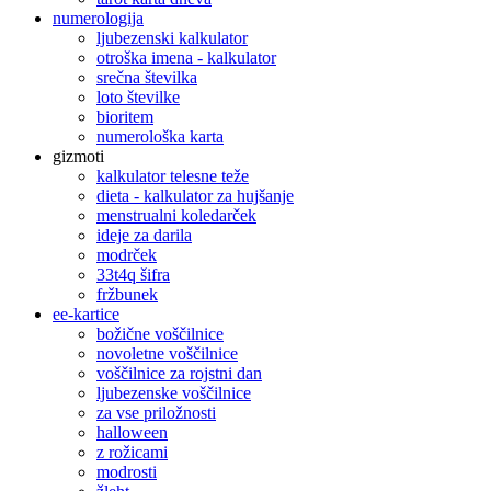
numerologija
ljubezenski kalkulator
otroška imena - kalkulator
srečna številka
loto številke
bioritem
numerološka karta
gizmoti
kalkulator telesne teže
dieta - kalkulator za hujšanje
menstrualni koledarček
ideje za darila
modrček
33t4q šifra
fržbunek
ee-kartice
božične voščilnice
novoletne voščilnice
voščilnice za rojstni dan
ljubezenske voščilnice
za vse priložnosti
halloween
z rožicami
modrosti