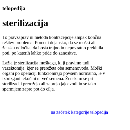
telopedija
sterilizacija
To pravzaprav ni metoda kontracepcije ampak končna
rešitev problema. Pomeni dejansko, da se moški ali
ženska odločita, da bosta trajno in nepovratno prekinila
poti, po katerih lahko pride do zanositve.
Lažja je sterilizacija moškega, ki ji pravimo tudi
vazektomija, kjer se prerežeta oba semenovoda. Moški
organi po operaciji funkcionirajo povsem normalno, le v
izbrizgani tekočini ni več semena. Ženskam se pri
sterilizaciji prerežejo ali zaprejo jajcevodi in se tako
spermijem zapre pot do cilja.
na začetek kategorije telopedija