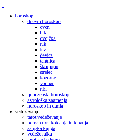
horoskop
dnevni horoskop
oven
bik
dvojčka
rak
lev
devica
tehtnica
škorpijon
strelec
kozorog
vodnar
ribi
ljubezenski horoskop
astrološka znamenja
horoskop in darila
vedeževanje
tarot vedeževanje
pomen ure, kolcanja in kihanja
sanjska knjiga
vedeževalka
tarot karta dneva