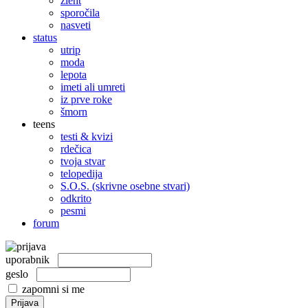
žleht
sporočila
nasveti
status
utrip
moda
lepota
imeti ali umreti
iz prve roke
šmorn
teens
testi & kvizi
rdečica
tvoja stvar
telopedija
S.O.S. (skrivne osebne stvari)
odkrito
pesmi
forum
uporabnik
geslo
zapomni si me