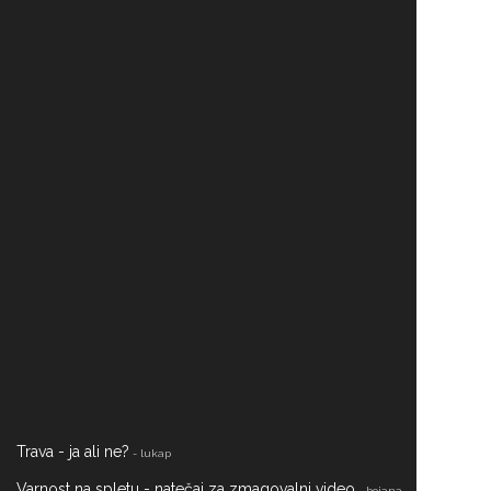
Trava - ja ali ne?
- lukap
Varnost na spletu - natečaj za zmagovalni video
- bojana