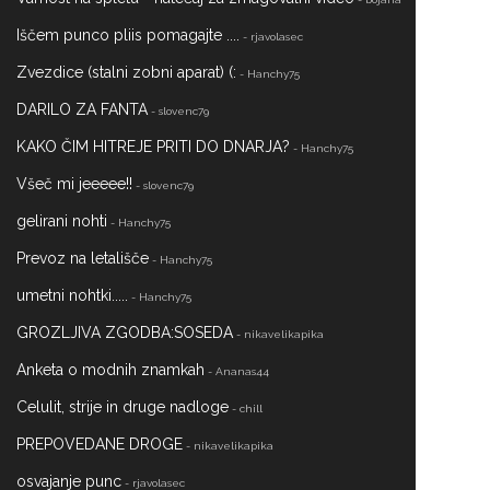
Iščem punco pliis pomagajte ....
- rjavolasec
Zvezdice (stalni zobni aparat) (:
- Hanchy75
DARILO ZA FANTA
- slovenc79
KAKO ČIM HITREJE PRITI DO DNARJA?
- Hanchy75
Všeč mi jeeeee!!
- slovenc79
gelirani nohti
- Hanchy75
Prevoz na letališče
- Hanchy75
umetni nohtki.....
- Hanchy75
GROZLJIVA ZGODBA:SOSEDA
- nikavelikapika
Anketa o modnih znamkah
- Ananas44
Celulit, strije in druge nadloge
- chill
PREPOVEDANE DROGE
- nikavelikapika
osvajanje punc
- rjavolasec