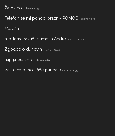
Žalostno
- slovenc79
Telefon se mi ponoci prazni- POMOC
- slovenc79
Masaža
- chill
moderna različica imena Andrej
- anonlolzz
Zgodbe o duhovih!
- anonlolzz
naj ga pustim?
- slovenc79
22 Letna punca išče punco :)
- slovenc79
Simpatija
- lollipoop
Uprašanje
- nejct
Pesem za Tino
- Alexlavbic123
SŠFKZ KOZMETIČNI TEHNIK
- Barbiedanz