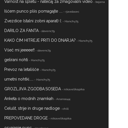
Varnost na spletu - natečaj za zmagovalni video
- bojana
Iščem punco pliis pomagajte ....
- rjavolasec
Zvezdice (stalni zobni aparat) (:
- Hanchy75
DARILO ZA FANTA
- slovenc79
KAKO ČIM HITREJE PRITI DO DNARJA?
- Hanchy75
Všeč mi jeeeee!!
- slovenc79
gelirani nohti
- Hanchy75
Prevoz na letališče
- Hanchy75
umetni nohtki.....
- Hanchy75
GROZLJIVA ZGODBA:SOSEDA
- nikavelikapika
Anketa o modnih znamkah
- Ananas44
Celulit, strije in druge nadloge
- chill
PREPOVEDANE DROGE
- nikavelikapika
osvajanje punc