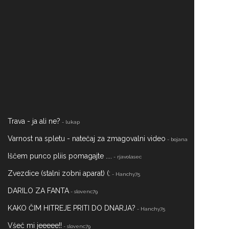
Trava - ja ali ne?
- lukap
Varnost na spletu - natečaj za zmagovalni video
- bojana
Iščem punco pliis pomagajte ....
- rjavolasec
Zvezdice (stalni zobni aparat) (:
- Hanchy75
DARILO ZA FANTA
- slovenc79
KAKO ČIM HITREJE PRITI DO DNARJA?
- Hanchy75
Všeč mi jeeeee!!
- slovenc79