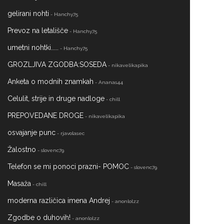
gelirani nohti
- Hanchy75
Prevoz na letališče
- Hanchy75
umetni nohtki.....
- Hanchy75
GROZLJIVA ZGODBA:SOSEDA
- nikavelikapika
Anketa o modnih znamkah
- Ananas44
Celulit, strije in druge nadloge
- chill
PREPOVEDANE DROGE
- nikavelikapika
osvajanje punc
- rjavolasec
Žalostno
- slovenc79
Telefon se mi ponoci prazni- POMOC
- slovenc79
Masaža
- chill
moderna različica imena Andrej
- anonlolzz
Zgodbe o duhovih!
- anonlolzz