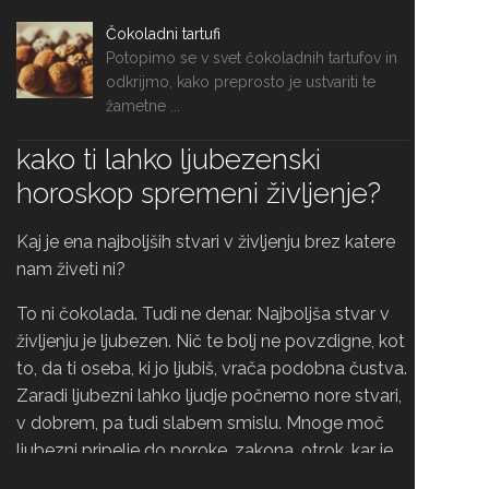
Čokoladni tartufi
Potopimo se v svet čokoladnih tartufov in
odkrijmo, kako preprosto je ustvariti te
žametne ...
kako ti lahko ljubezenski
horoskop spremeni življenje?
Kaj je ena najboljših stvari v življenju brez katere
nam živeti ni?
To ni čokolada. Tudi ne denar. Najboljša stvar v
življenju je ljubezen. Nič te bolj ne povzdigne, kot
to, da ti oseba, ki jo ljubiš, vrača podobna čustva.
Zaradi ljubezni lahko ljudje počnemo nore stvari,
v dobrem, pa tudi slabem smislu. Mnoge moč
ljubezni pripelje do poroke, zakona, otrok, kar je
krasno in nekaj, kar daje življenju smisel in lepoto,