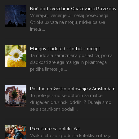
Noč pod zvezdami: Opazovanje Perzeidov
Včerajšnji večer je bil nekaj posebnega.
Otroka uživata na morju, midva pa sva
imela ...
Mangov sladoled - sorbet - recept
Ta čudovita zamrznjena poslastica, polna
sladkosti zrelega manga in pikantnega
pridiha limete, je ...
Poletno družinsko potovanje v Amsterdam
To poletje smo se odločili za malce
drugačen družinski oddih. Z Dunaja smo
se s spalnikom podali ...
Premik ure na poletni čas
Vsako leto se zgodi ista kolektivna iluzija: