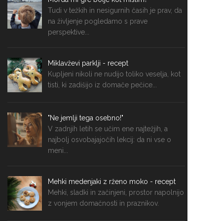
Tudi v težkih in nesigurnih časih je prav, da
na življenje pogledamo s prave
perspektive...
Miklavževi parklji - recept
Kupljeni nikoli ne nudijo toliko veselja, kot
tisti, ki zadišijo iz domače pečice...
"Ne jemlji tega osebno!"
V zadnjih letih se učim ene najtežjih, a
najbolj osvobajajočih lekcij: da ni vse o
meni...
Mehki medenjaki z rženo moko - recept
Mehki, sladki in začinjeni, prostor napolnijo
z vonjem domačnosti in praznikov.