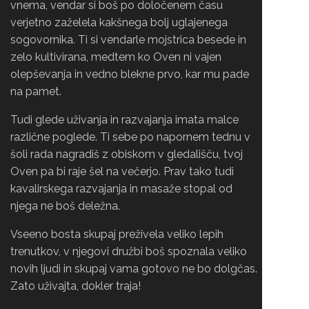
vnema, vendar si boš po določenem času
verjetno zaželela kakšnega bolj uglajenega
sogovornika. Ti si vendarle mojstrica besede in
zelo kultivirana, medtem ko Oven ni vajen
olepševanja in vedno blekne prvo, kar mu pade
na pamet.
Tudi glede uživanja in razvajanja imata malce
različne poglede. Ti sebe po napornem tednu v
šoli rada nagradiš z obiskom v gledališču, tvoj
Oven pa bi raje šel na večerjo. Prav tako tudi
kavalirskega razvajanja in masaže stopal od
njega ne boš deležna.
Vseeno bosta skupaj preživela veliko lepih
trenutkov, v njegovi družbi boš spoznala veliko
novih ljudi in skupaj vama gotovo ne bo dolgčas.
Zato uživajta, dokler traja!