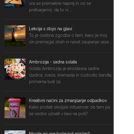
ura se premakne naprej in vsi se
pretvarjamo, da to ni ...
Lekcija s stojo na glavi
To je osebna zgodba o tem, kako je moj
sin premagal strah in našel zaupanje vase...
Ambrozija - sadna solata
Solata Ambrozija je enostavna sadna
sladica, sveža, kremasta in čudovito barvita,
primerna tudi za ...
Kreativni načini za zmanjšanje odpadkov
Kako postati okoljski influencer ob tem pa
še vedno uživati v kavi na poti?
Morda mi gre bolje kot mislim?