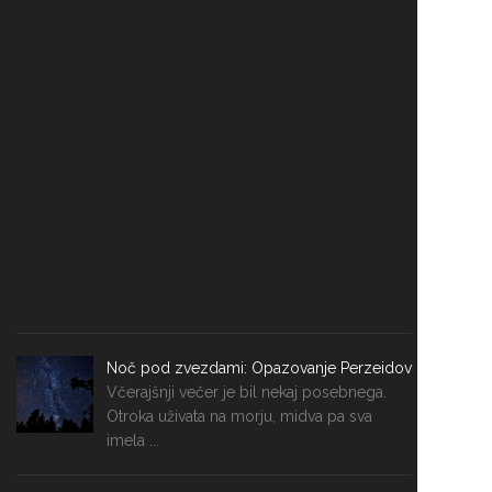
Noč pod zvezdami: Opazovanje Perzeidov
Včerajšnji večer je bil nekaj posebnega.
Otroka uživata na morju, midva pa sva
imela ...