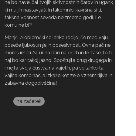
ne bo naveličal tvojih skrivnostnih čarov in ugank,
ki mu jih nastavljaš. In lakomnici kakršna si ti,
takšna vdanost seveda neizmerno godi. Le
komu ne bi?
Manjši problemčki se lahko rodijo, če med vaju
poseže ljubosumje in posesivnost. Ovna pač ne
moreš imeti 24 ur na dan na očeh in le zase, to ti
naj bo kar takoj jasno! Spoštujta drug drugega in
imejta svoja čustva na vajetih, pa se lahko ta
vajina kombinacija izkaže kot zelo vznemirljiva in
zabavna dogodivščina!
na začetek