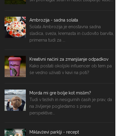
Ambrozija - sadna solata
Solata Ambrozija je enostavna sadna
sladica, sveža, kremasta in čudovito barvita,
primerna tudi za ...
Kreativni načini za zmanjšanje odpadkov
Kako postati okoljski influencer ob tem pa
še vedno uživati v kavi na poti?
Morda mi gre bolje kot mislim?
Tudi v težkih in nesigurnih časih je prav, da
na življenje pogledamo s prave
perspektive...
Miklavževi parklji - recept