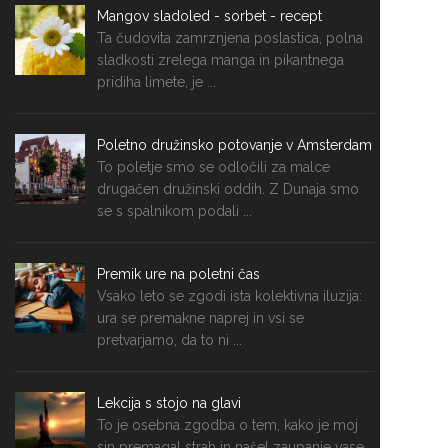
Mangov sladoled - sorbet - recept
Ta čudovita zamrznjena poslastica, polna
sladkosti zrelega manga in pikantnega
pridiha limete, je ...
Poletno družinsko potovanje v Amsterdam
To poletje smo se odločili za malce
drugačen družinski oddih. Z Dunaja smo
se s spalnikom podali ...
Premik ure na poletni čas
Vsako leto se zgodi ista kolektivna iluzija:
ura se premakne naprej in vsi se
pretvarjamo, da to ni ...
Lekcija s stojo na glavi
To je osebna zgodba o tem, kako je moj
sin premagal strah in našel zaupanje vase...