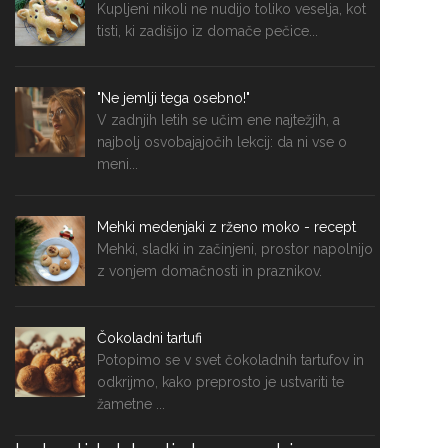
Kupljeni nikoli ne nudijo toliko veselja, kot
tisti, ki zadišijo iz domače pečice...
"Ne jemlji tega osebno!"
V zadnjih letih se učim ene najtežjih, a
najbolj osvobajajočih lekcij: da ni vse o
meni...
Mehki medenjaki z rženo moko - recept
Mehki, sladki in začinjeni, prostor napolnijo
z vonjem domačnosti in praznikov.
Čokoladni tartufi
Potopimo se v svet čokoladnih tartufov in
odkrijmo, kako preprosto je ustvariti te
žametne ...