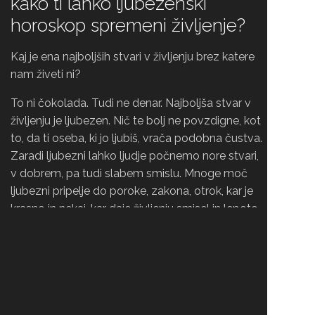
kako ti lahko ljubezenski
horoskop spremeni življenje?
Kaj je ena najboljših stvari v življenju brez katere
nam živeti ni?
To ni čokolada. Tudi ne denar. Najboljša stvar v
življenju je ljubezen. Nič te bolj ne povzdigne, kot
to, da ti oseba, ki jo ljubiš, vrača podobna čustva.
Zaradi ljubezni lahko ljudje počnemo nore stvari,
v dobrem, pa tudi slabem smislu. Mnoge moč
ljubezni pripelje do poroke, zakona, otrok, kar je
krasno in nekaj, kar daje življenju smisel in lepoto,
če odnosi delujejo in sta partnerja skladna in
srečna drug z drugim.
Začetna zaljubljenost ti praviloma spodnese tla
pod nogami in misliš, da ne bi mogel biti
srečnejši. A kakšna bo vajina zveza potem, ko