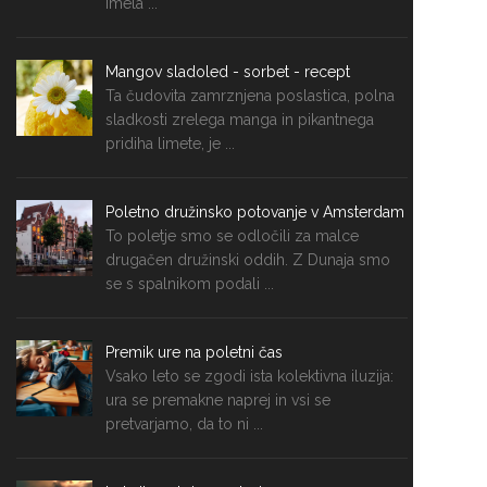
imela ...
Mangov sladoled - sorbet - recept
Ta čudovita zamrznjena poslastica, polna
sladkosti zrelega manga in pikantnega
pridiha limete, je ...
Poletno družinsko potovanje v Amsterdam
To poletje smo se odločili za malce
drugačen družinski oddih. Z Dunaja smo
se s spalnikom podali ...
Premik ure na poletni čas
Vsako leto se zgodi ista kolektivna iluzija:
ura se premakne naprej in vsi se
pretvarjamo, da to ni ...