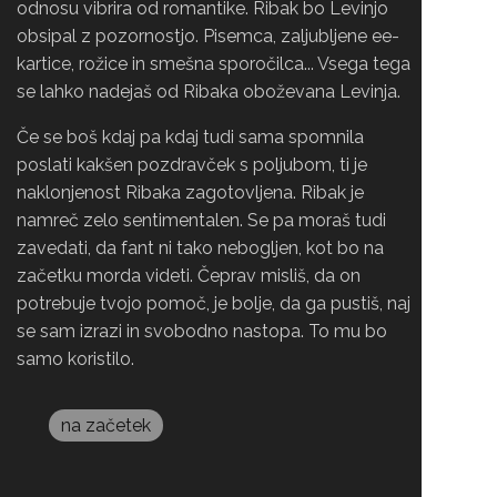
odnosu vibrira od romantike. Ribak bo Levinjo
obsipal z pozornostjo. Pisemca, zaljubljene ee-
kartice, rožice in smešna sporočilca... Vsega tega
se lahko nadejaš od Ribaka oboževana Levinja.
Če se boš kdaj pa kdaj tudi sama spomnila
poslati kakšen pozdravček s poljubom, ti je
naklonjenost Ribaka zagotovljena. Ribak je
namreč zelo sentimentalen. Se pa moraš tudi
zavedati, da fant ni tako nebogljen, kot bo na
začetku morda videti. Čeprav misliš, da on
potrebuje tvojo pomoč, je bolje, da ga pustiš, naj
se sam izrazi in svobodno nastopa. To mu bo
samo koristilo.
na začetek