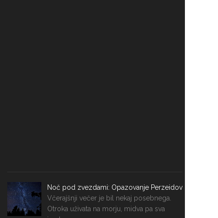
Noč pod zvezdami: Opazovanje Perzeidov
Včerajšnji večer je bil nekaj posebnega.
Otroka uživata na morju, midva pa sva