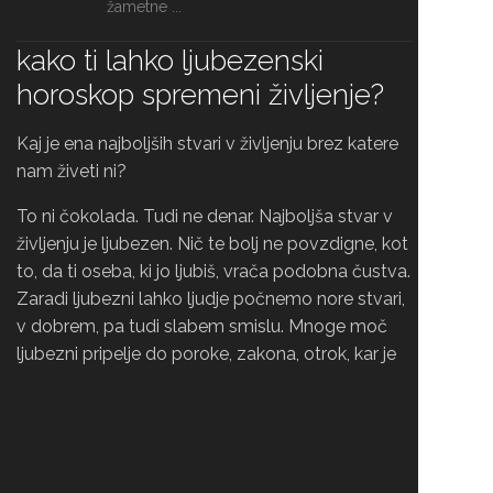
žametne ...
kako ti lahko ljubezenski
horoskop spremeni življenje?
Kaj je ena najboljših stvari v življenju brez katere
nam živeti ni?
To ni čokolada. Tudi ne denar. Najboljša stvar v
življenju je ljubezen. Nič te bolj ne povzdigne, kot
to, da ti oseba, ki jo ljubiš, vrača podobna čustva.
Zaradi ljubezni lahko ljudje počnemo nore stvari,
v dobrem, pa tudi slabem smislu. Mnoge moč
ljubezni pripelje do poroke, zakona, otrok, kar je
krasno in nekaj, kar daje življenju smisel in lepoto,
če odnosi delujejo in sta partnerja skladna in
srečna drug z drugim.
Začetna zaljubljenost ti praviloma spodnese tla