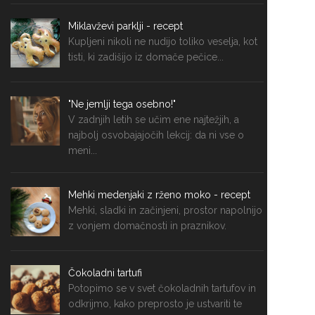
Miklavževi parklji - recept
Kupljeni nikoli ne nudijo toliko veselja, kot
tisti, ki zadišijo iz domače pečice...
"Ne jemlji tega osebno!"
V zadnjih letih se učim ene najtežjih, a
najbolj osvobajajočih lekcij: da ni vse o
meni...
Mehki medenjaki z rženo moko - recept
Mehki, sladki in začinjeni, prostor napolnijo
z vonjem domačnosti in praznikov.
Čokoladni tartufi
Potopimo se v svet čokoladnih tartufov in
odkrijmo, kako preprosto je ustvariti te