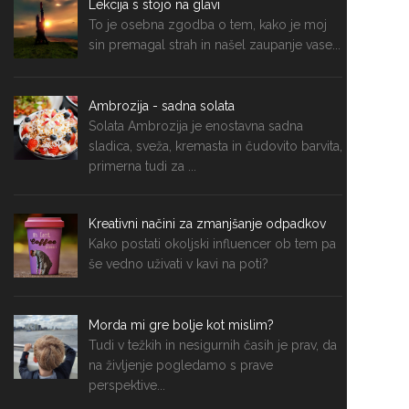
Lekcija s stojo na glavi
To je osebna zgodba o tem, kako je moj
sin premagal strah in našel zaupanje vase...
Ambrozija - sadna solata
Solata Ambrozija je enostavna sadna
sladica, sveža, kremasta in čudovito barvita,
primerna tudi za ...
Kreativni načini za zmanjšanje odpadkov
Kako postati okoljski influencer ob tem pa
še vedno uživati v kavi na poti?
Morda mi gre bolje kot mislim?
Tudi v težkih in nesigurnih časih je prav, da
na življenje pogledamo s prave
perspektive...