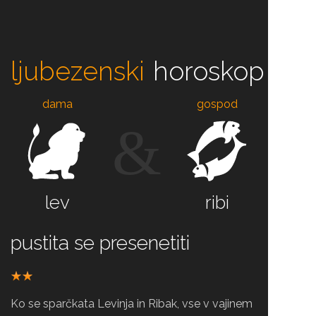
ljubezenski
horoskop
dama
gospod
&
lev
ribi
pustita se presenetiti
Ko se sparčkata Levinja in Ribak, vse v vajinem