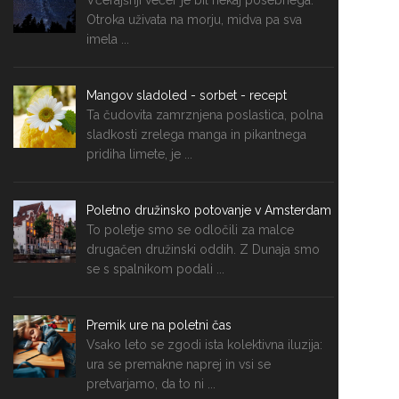
Včerajšnji večer je bil nekaj posebnega.
Otroka uživata na morju, midva pa sva
imela ...
Mangov sladoled - sorbet - recept
Ta čudovita zamrznjena poslastica, polna
sladkosti zrelega manga in pikantnega
pridiha limete, je ...
Poletno družinsko potovanje v Amsterdam
To poletje smo se odločili za malce
drugačen družinski oddih. Z Dunaja smo
se s spalnikom podali ...
Premik ure na poletni čas
Vsako leto se zgodi ista kolektivna iluzija:
ura se premakne naprej in vsi se
pretvarjamo, da to ni ...