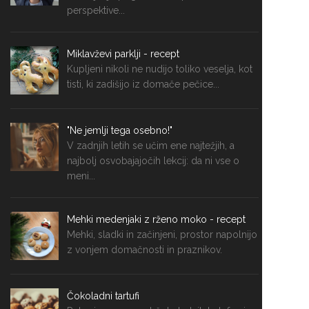
perspektive...
Miklavževi parklji - recept
Kupljeni nikoli ne nudijo toliko veselja, kot
tisti, ki zadišijo iz domače pečice...
"Ne jemlji tega osebno!"
V zadnjih letih se učim ene najtežjih, a
najbolj osvobajajočih lekcij: da ni vse o
meni...
Mehki medenjaki z rženo moko - recept
Mehki, sladki in začinjeni, prostor napolnijo
z vonjem domačnosti in praznikov.
Čokoladni tartufi