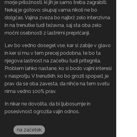
morje priložnosti, ki jih je samo treba zagrabiti.
Nekaj je gotovo: skupaj vama nikoli ne bo
dolgčas. Vajina zveza bo najbrž zelo intenzivna
in na trenutke tudi težavna, saj sta oba zelo
močni osebnosti z lastnimi prepričanji.
Lev bo vedno dosegel vse, kar si zabije v glavo
in ker si mu v tem precej podobna, te bo ta
njegova lastnost na začetku tudi pritegnila.
Problem lahko nastane, ko si bodo vajini interesi
v nasprotju. V trenutkih, ko bo grozil spopad, je
prav da se oba zavesta, da nihče na tem svetu
nima vedno 100% prav.
In nikar ne dovolita, da bi ljubosumje in
posesivnost ogrozila vajin odnos.
na začetek