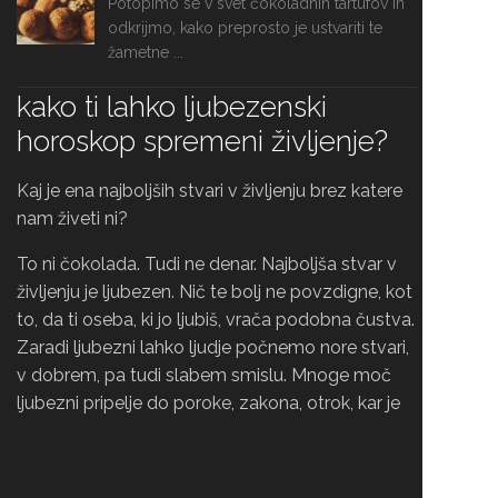
Potopimo se v svet čokoladnih tartufov in
odkrijmo, kako preprosto je ustvariti te
žametne ...
kako ti lahko ljubezenski
horoskop spremeni življenje?
Kaj je ena najboljših stvari v življenju brez katere
nam živeti ni?
To ni čokolada. Tudi ne denar. Najboljša stvar v
življenju je ljubezen. Nič te bolj ne povzdigne, kot
to, da ti oseba, ki jo ljubiš, vrača podobna čustva.
Zaradi ljubezni lahko ljudje počnemo nore stvari,
v dobrem, pa tudi slabem smislu. Mnoge moč
ljubezni pripelje do poroke, zakona, otrok, kar je
krasno in nekaj, kar daje življenju smisel in lepoto,
če odnosi delujejo in sta partnerja skladna in
srečna drug z drugim.