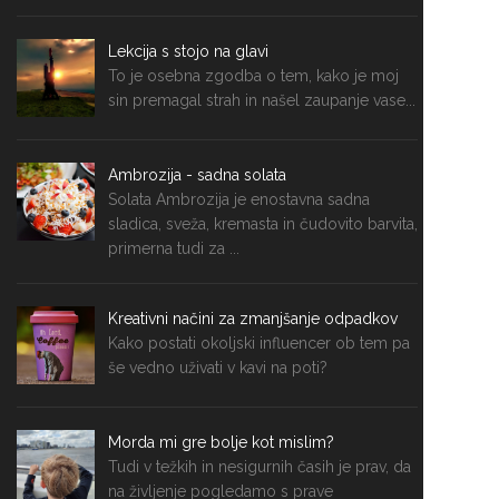
Lekcija s stojo na glavi
To je osebna zgodba o tem, kako je moj
sin premagal strah in našel zaupanje vase...
Ambrozija - sadna solata
Solata Ambrozija je enostavna sadna
sladica, sveža, kremasta in čudovito barvita,
primerna tudi za ...
Kreativni načini za zmanjšanje odpadkov
Kako postati okoljski influencer ob tem pa
še vedno uživati v kavi na poti?
Morda mi gre bolje kot mislim?
Tudi v težkih in nesigurnih časih je prav, da
na življenje pogledamo s prave