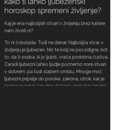
kako ti lahko ljubezenski
horoskop spremeni življenje?
Kaj je ena najboljših stvari v življenju brez katere
nam živeti ni?
To ni čokolada. Tudi ne denar. Najboljša stvar v
življenju je ljubezen. Nič te bolj ne povzdigne, kot
to, da ti oseba, ki jo ljubiš, vrača podobna čustva.
Zaradi ljubezni lahko ljudje počnemo nore stvari,
v dobrem, pa tudi slabem smislu. Mnoge moč
ljubezni pripelje do poroke, zakona, otrok, kar je
krasno in nekaj, kar daje življenju smisel in lepoto,
če odnosi delujejo in sta partnerja skladna in
srečna drug z drugim.
Začetna zaljubljenost ti praviloma spodnese tla
pod nogami in misliš, da ne bi mogel biti
srečnejši. A kakšna bo vajina zveza potem, ko