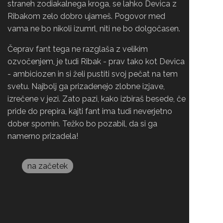
straneh zodiakalnega kroga, se lahko Devica z
Ribakom zelo dobro ujameš. Pogovor med
vama ne bo nikoli izumrl, niti ne bo dolgočasen.
Čeprav fant tega ne razglaša z velikim
ozvočenjem, je tudi Ribak - prav tako kot Devica
- ambiciozen in si želi pustiti svoj pečat na tem
svetu. Najbolj ga prizadenejo zlobne izjave,
izrečene v jezi. Zato pazi, kako izbiraš besede, če
pride do prepira, kajti fant ima tudi neverjetno
dober spomin. Težko bo pozabil, da si ga
namerno prizadela!
na začetek