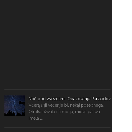
Noč pod zvezdami: Opazovanje Perzeidov
Včerajšnji večer je bil nekaj posebnega.
Otroka uživata na morju, midva pa sva
imela ...