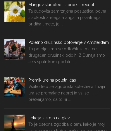
Mangov sladoled - sorbet - recept
Ta čudovita zamrznjena poslastica, polna
sladkosti zrelega manga in pikantnega
pridiha limete, je ...
Poletno družinsko potovanje v Amsterdam
To poletje smo se odločili za malce
drugačen družinski oddih. Z Dunaja smo
se s spalnikom podali ...
Premik ure na poletni čas
Vsako leto se zgodi ista kolektivna iluzija:
ura se premakne naprej in vsi se
pretvarjamo, da to ni ...
Lekcija s stojo na glavi
To je osebna zgodba o tem, kako je moj
sin premagal strah in našel zaupanje vase...