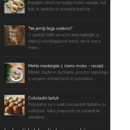
Kupljeni nikoli ne nudijo toliko veselja, kot
tisti, ki zadišijo iz domače pečice...
"Ne jemlji tega osebno!"
V zadnjih letih se učim ene najtežjih, a
najbolj osvobajajočih lekcij: da ni vse o
meni...
Mehki medenjaki z rženo moko - recept
Mehki, sladki in začinjeni, prostor napolnijo
z vonjem domačnosti in praznikov.
Čokoladni tartufi
Potopimo se v svet čokoladnih tartufov in
odkrijmo, kako preprosto je ustvariti te
žametne ...