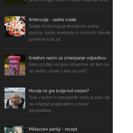
Ambrozija - sadna solata
Solata Ambrozija je enostavna sadna
sladica, sveža, kremasta in čudovito barvita,
primerna tudi za ...
Kreativni načini za zmanjšanje odpadkov
Kako postati okoljski influencer ob tem pa
še vedno uživati v kavi na poti?
Morda mi gre bolje kot mislim?
Tudi v težkih in nesigurnih časih je prav, da
na življenje pogledamo s prave
perspektive...
Miklavževi parklji - recept