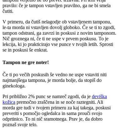
pravilo: če je tampon vstavljen pravilno, ga ne bi smela
čutiti.
V primeru, da čutiš nelagodje ob vstavljenem tamponu,
le-ta morda ni vstavljen dovolj globoko. Če se ti to zgodi,
tampon odstrani, ga zavrzi in poskusi z novim tamponom.
Nič groznega ni, če ti ne uspe v prvem poskusu. To je
lekcija, ki jo prakticirajo vse punce v tvojih letih. Sprosti
se in poskusi še enkrat.
Tampon ne gre noter!
Če ti po večih poskusih še vedno ne uspe vstaviti niti
najmanjšega tampona, je morda bolje, da stopiš do
ginekologa.
Pri približno 2% punc se namreč zgodi, da je
deviška
kožica
premočno zraščena in se noče raztegniti. Ali
morda gre tudi v tvojem primeru za kaj takega, poskusi
preveriti s pomočjo ogledalca in sama prouči svojo
odprtinico. To ni nič sramotnega. Prav je, da dobro
poznaš svoje telo.
Včasih za lažje uvajanje tampona pomaga tudi kapljica