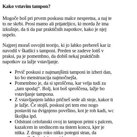
Kako vstavim tampon?
Mogoče boš pri prvem poskusu malce nespretna, a naj te
to ne skrbi. Prosi mamo ali prijateljico, ki morda že ima
izkušnje, da ti da par praktičnih napotkov, kako je njej
uspelo.
Najprej moraš osvojiti teorijo, ki jo lahko prebereš kar iz
navodil v škatlici s tamponi. Preden se zadeve lotiš v
praksi, pa je pomembno, da dobiš nekaj praktičnih
napotkov za lažje vstavljanje.
Prvič poskusi z najmanjšimi tamponi in izberi dan,
ko bo menstruacija najmočnejša.
Pomembno je, da si sproščena, kar velja tudi za
„tam spodaj“. Bolj, kot boš sproščena, lažje bo
vstavljanje tampona.
Z vstavljanjem lahko pričneš sede ali stoje, kakor ti
je lažje. Če stojiš, poskusi pri tem eno nogo
postaviti na dvignjeno površino, kot je rob kadi, wc
školjka ipd.
Odstrani celofanski ovoj in tampon primi s palcem,
kazalcem in sredincem na tistem koncu, kjer je
nitka. Z drugo roko nitko potegni stran, da