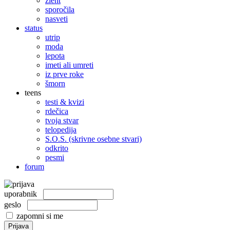
žleht
sporočila
nasveti
status
utrip
moda
lepota
imeti ali umreti
iz prve roke
šmorn
teens
testi & kvizi
rdečica
tvoja stvar
telopedija
S.O.S. (skrivne osebne stvari)
odkrito
pesmi
forum
uporabnik
geslo
zapomni si me