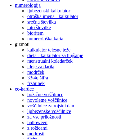
numerologija
ljubezenski kalkulator
otroška imena - kalkulator
srečna številka
loto številke
bioritem
numerološka karta
gizmoti
kalkulator telesne teže
dieta - kalkulator za hujšanje
menstrualni koledarček
ideje za darila
modrček
33t4q šifra
fržbunek
ee-kartice
božične voščilnice
novoletne voščilnice
voščilnice za rojstni dan
ljubezenske voščilnice
za vse priložnosti
halloween
z rožicami
modrosti