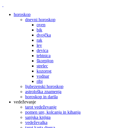
horoskop
dnevni horoskop
oven
bik
dvojčka
rak
lev
devica
tehtnica
škorpijon
strelec
kozorog
vodnar
ribi
ljubezenski horoskop
astrološka znamenja
horoskop in darila
vedeževanje
tarot vedeževanje
pomen ure, kolcanja in kihanja
sanjska knjiga
vedeževalka
tarot karta dneva