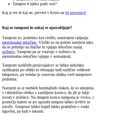
Tampon ti lahko pade ven?
Kaj je res in kaj ne, preveri v kvizu na
tej povezavi!
Kaj so tamponi in zakaj se uporabljajo?
Tamponi so, podobno kot vložki, namenjeni vpijanju
menstrualne tekočine
. Vložki so na primer narejeni tako,
da se pritrdijo na hlačke in vpijajo tekočino zunaj
nožnice
. Tamponi pa se vstavijo v nožnico in
menstrualno tekočino vpijajo v notranjosti.
Tamponi različnih proizvajalcev se lahko nekoliko
razlikujejo po obliki in obstajajo tudi različne velikosti
tamponov, pa vendar je osnovna oblika vseh tamponov
podobna.
Narejeni so iz mehkih bombažnih vlaken, ki so stisnjena
v cilindrično obliko z zaobljeno konico, da jih je lažje
uvesti v nožnico. Na drugem koncu tampona je vrvica, s
pomočjo katere se po uporabi tampon lahko izvleče in
zavrže. Tampone lahko kupiš lahko praktično v vsaki
trgovini, pa tudi v lekarni.