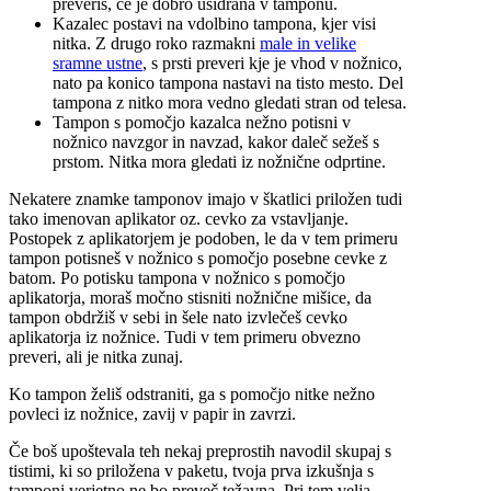
preveriš, če je dobro usidrana v tamponu.
Kazalec postavi na vdolbino tampona, kjer visi
nitka. Z drugo roko razmakni
male in velike
sramne ustne
, s prsti preveri kje je vhod v nožnico,
nato pa konico tampona nastavi na tisto mesto. Del
tampona z nitko mora vedno gledati stran od telesa.
Tampon s pomočjo kazalca nežno potisni v
nožnico navzgor in navzad, kakor daleč sežeš s
prstom. Nitka mora gledati iz nožnične odprtine.
Nekatere znamke tamponov imajo v škatlici priložen tudi
tako imenovan aplikator oz. cevko za vstavljanje.
Postopek z aplikatorjem je podoben, le da v tem primeru
tampon potisneš v nožnico s pomočjo posebne cevke z
batom. Po potisku tampona v nožnico s pomočjo
aplikatorja, moraš močno stisniti nožnične mišice, da
tampon obdržiš v sebi in šele nato izvlečeš cevko
aplikatorja iz nožnice. Tudi v tem primeru obvezno
preveri, ali je nitka zunaj.
Ko tampon želiš odstraniti, ga s pomočjo nitke nežno
povleci iz nožnice, zavij v papir in zavrzi.
Če boš upoštevala teh nekaj preprostih navodil skupaj s
tistimi, ki so priložena v paketu, tvoja prva izkušnja s
tamponi verjetno ne bo preveč težavna. Pri tem velja