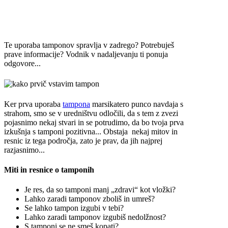
Te uporaba tamponov spravlja v zadrego? Potrebuješ
prave informacije? Vodnik v nadaljevanju ti ponuja
odgovore...
Ker prva uporaba
tampona
marsikatero punco navdaja s
strahom, smo se v uredništvu odločili, da s tem z zvezi
pojasnimo nekaj stvari in se potrudimo, da bo tvoja prva
izkušnja s tamponi pozitivna... Obstaja nekaj mitov in
resnic iz tega področja, zato je prav, da jih najprej
razjasnimo...
Miti in resnice o tamponih
Je res, da so tamponi manj „zdravi“ kot vložki?
Lahko zaradi tamponov zboliš in umreš?
Se lahko tampon izgubi v tebi?
Lahko zaradi tamponov izgubiš nedolžnost?
S tamponi se ne smeš kopati?