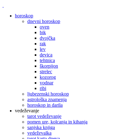
horoskop
dnevni horoskop
oven
bik
dvojčka
rak
lev
devica
tehtnica
škorpijon
strelec
kozorog
vodnar
ribi
ljubezenski horoskop
astrološka znamenja
horoskop in darila
vedeževanje
tarot vedeževanje
pomen ure, kolcanja in kihanja
sanjska knjiga
vedeževalka
tarot karta dneva