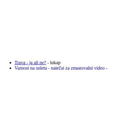
Trava - ja ali ne?
- lukap
Varnost na spletu - natečaj za zmagovalni video
-
bojana
Iščem punco pliis pomagajte ....
- rjavolasec
Zvezdice (stalni zobni aparat) (:
- Hanchy75
DARILO ZA FANTA
- slovenc79
KAKO ČIM HITREJE PRITI DO DNARJA?
-
Hanchy75
Všeč mi jeeeee!!
- slovenc79
gelirani nohti
- Hanchy75
Prevoz na letališče
- Hanchy75
umetni nohtki.....
- Hanchy75
GROZLJIVA ZGODBA:SOSEDA
-
nikavelikapika