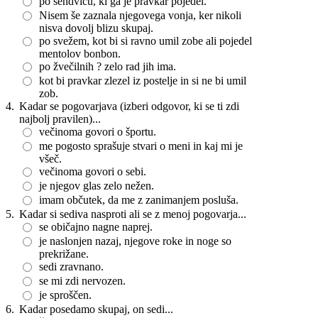
po sendviču, ki ga je pravkar pojedel.
Nisem še zaznala njegovega vonja, ker nikoli
nisva dovolj blizu skupaj.
po svežem, kot bi si ravno umil zobe ali pojedel
mentolov bonbon.
po žvečilnih ? zelo rad jih ima.
kot bi pravkar zlezel iz postelje in si ne bi umil
zob.
4.
Kadar se pogovarjava (izberi odgovor, ki se ti zdi
najbolj pravilen)...
večinoma govori o športu.
me pogosto sprašuje stvari o meni in kaj mi je
všeč.
večinoma govori o sebi.
je njegov glas zelo nežen.
imam občutek, da me z zanimanjem posluša.
5.
Kadar si sediva nasproti ali se z menoj pogovarja...
se običajno nagne naprej.
je naslonjen nazaj, njegove roke in noge so
prekrižane.
sedi zravnano.
se mi zdi nervozen.
je sproščen.
6.
Kadar posedamo skupaj, on sedi...