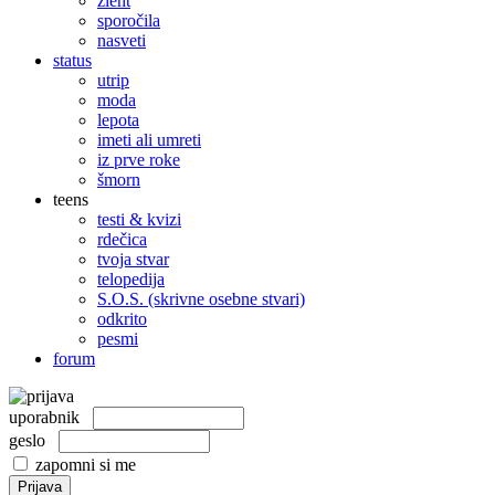
žleht
sporočila
nasveti
status
utrip
moda
lepota
imeti ali umreti
iz prve roke
šmorn
teens
testi & kvizi
rdečica
tvoja stvar
telopedija
S.O.S. (skrivne osebne stvari)
odkrito
pesmi
forum
uporabnik
geslo
zapomni si me