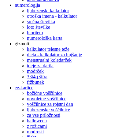
numerologija
ljubezenski kalkulator
otroška imena - kalkulator
srečna številka
loto številke
bioritem
numerološka karta
gizmoti
kalkulator telesne teže
dieta - kalkulator za hujšanje
menstrualni koledarček
ideje za darila
modrček
33t4q šifra
fržbunek
ee-kartice
božične voščilnice
novoletne voščilnice
voščilnice za rojstni dan
ljubezenske voščilnice
za vse priložnosti
halloween
z rožicami
modrosti