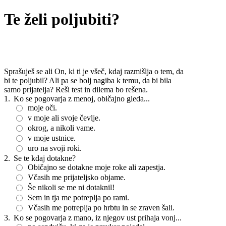
Te želi poljubiti?
Sprašuješ se ali On, ki ti je všeč, kdaj razmišlja o tem, da
bi te poljubil? Ali pa se bolj nagiba k temu, da bi bila
samo prijatelja? Reši test in dilema bo rešena.
1.
Ko se pogovarja z menoj, običajno gleda...
moje oči.
v moje ali svoje čevlje.
okrog, a nikoli vame.
v moje ustnice.
uro na svoji roki.
2.
Se te kdaj dotakne?
Običajno se dotakne moje roke ali zapestja.
Včasih me prijateljsko objame.
Še nikoli se me ni dotaknil!
Sem in tja me potreplja po rami.
Včasih me potreplja po hrbtu in se zraven šali.
3.
Ko se pogovarja z mano, iz njegov ust prihaja vonj...