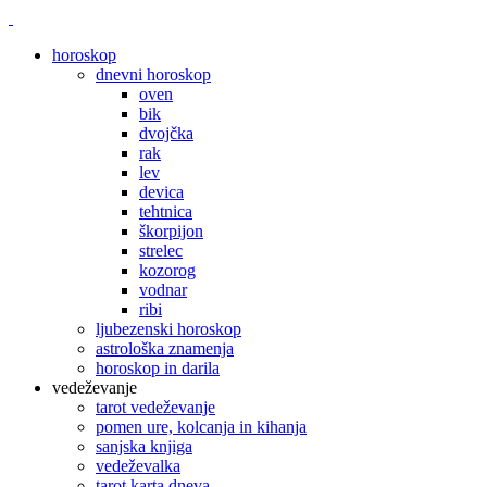
horoskop
dnevni horoskop
oven
bik
dvojčka
rak
lev
devica
tehtnica
škorpijon
strelec
kozorog
vodnar
ribi
ljubezenski horoskop
astrološka znamenja
horoskop in darila
vedeževanje
tarot vedeževanje
pomen ure, kolcanja in kihanja
sanjska knjiga
vedeževalka
tarot karta dneva