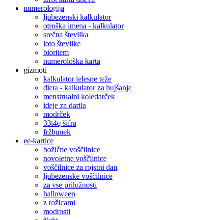
numerologija
ljubezenski kalkulator
otroška imena - kalkulator
srečna številka
loto številke
bioritem
numerološka karta
gizmoti
kalkulator telesne teže
dieta - kalkulator za hujšanje
menstrualni koledarček
ideje za darila
modrček
33t4q šifra
fržbunek
ee-kartice
božične voščilnice
novoletne voščilnice
voščilnice za rojstni dan
ljubezenske voščilnice
za vse priložnosti
halloween
z rožicami
modrosti