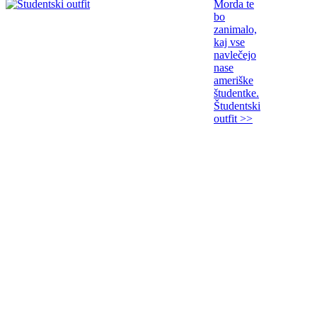
Morda te
bo
zanimalo,
kaj vse
navlečejo
nase
ameriške
študentke.
Študentski
outfit >>