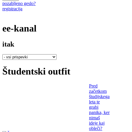
pozabljeno geslo?
registracija
ee-kanal
itak
Študentski outfit
Pred
začetkom
študijskega
leta te
grabi
panika, ker
nimaš
ideje kaj
obleči?