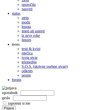
žleht
sporočila
nasveti
status
utrip
moda
lepota
imeti ali umreti
iz prve roke
šmorn
teens
testi & kvizi
rdečica
tvoja stvar
telopedija
S.O.S. (skrivne osebne stvari)
odkrito
pesmi
forum
uporabnik
geslo
zapomni si me