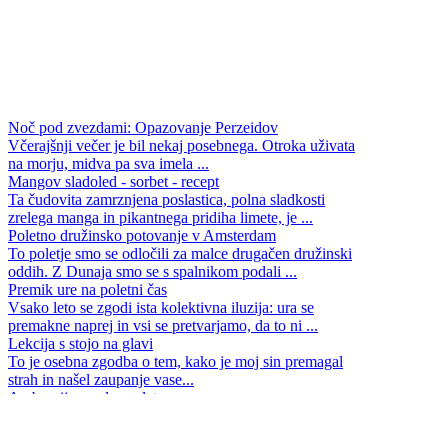
Noč pod zvezdami: Opazovanje Perzeidov
Včerajšnji večer je bil nekaj posebnega. Otroka uživata
na morju, midva pa sva imela ...
Mangov sladoled - sorbet - recept
Ta čudovita zamrznjena poslastica, polna sladkosti
zrelega manga in pikantnega pridiha limete, je ...
Poletno družinsko potovanje v Amsterdam
To poletje smo se odločili za malce drugačen družinski
oddih. Z Dunaja smo se s spalnikom podali ...
Premik ure na poletni čas
Vsako leto se zgodi ista kolektivna iluzija: ura se
premakne naprej in vsi se pretvarjamo, da to ni ...
Lekcija s stojo na glavi
To je osebna zgodba o tem, kako je moj sin premagal
strah in našel zaupanje vase...
Ambrozija - sadna solata
Solata Ambrozija je enostavna sadna sladica, sveža,
kremasta in čudovito barvita, primerna tudi za ...