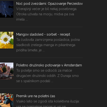
Noč pod zvezdami: Opazovanje Perzeidov
Včerajšnji večer je bil nekaj posebnega.
Otroka uživata na morju, midva pa sva
imela ...
Mangov sladoled - sorbet - recept
Ta čudovita zamrznjena poslastica, polna
sladkosti zrelega manga in pikantnega
pridiha limete, je ...
Poletno družinsko potovanje v Amsterdam
To poletje smo se odločili za malce
drugačen družinski oddih. Z Dunaja smo
se s spalnikom podali ...
Premik ure na poletni čas
Vsako leto se zgodi ista kolektivna iluzija:
ura se premakne naprej in vsi se