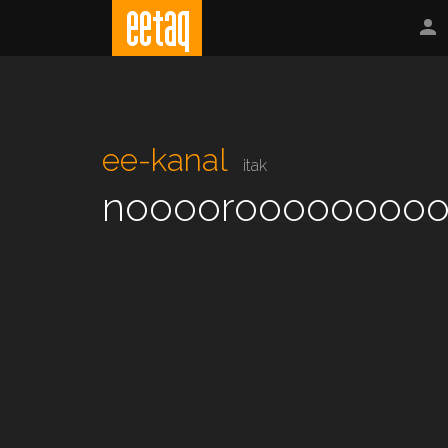
ee-kanal
itak
noooorooooooooo