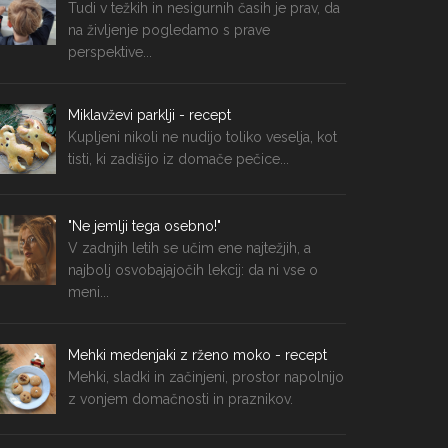
Tudi v težkih in nesigurnih časih je prav, da
na življenje pogledamo s prave
perspektive...
Miklavževi parklji - recept
Kupljeni nikoli ne nudijo toliko veselja, kot
tisti, ki zadišijo iz domače pečice...
"Ne jemlji tega osebno!"
V zadnjih letih se učim ene najtežjih, a
najbolj osvobajajočih lekcij: da ni vse o
meni...
Mehki medenjaki z rženo moko - recept
Mehki, sladki in začinjeni, prostor napolnijo
z vonjem domačnosti in praznikov.