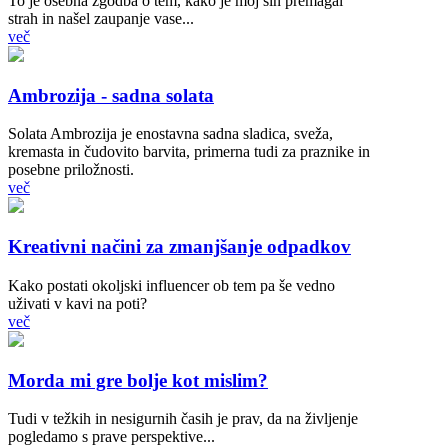
To je osebna zgodba o tem, kako je moj sin premagal
strah in našel zaupanje vase...
več
Ambrozija - sadna solata
Solata Ambrozija je enostavna sadna sladica, sveža,
kremasta in čudovito barvita, primerna tudi za praznike in
posebne priložnosti.
več
Kreativni načini za zmanjšanje odpadkov
Kako postati okoljski influencer ob tem pa še vedno
uživati v kavi na poti?
več
Morda mi gre bolje kot mislim?
Tudi v težkih in nesigurnih časih je prav, da na življenje
pogledamo s prave perspektive...