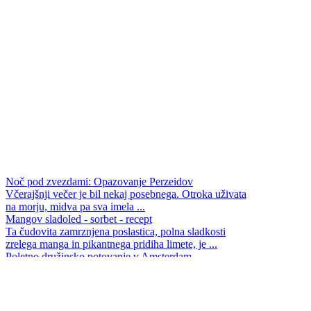
Noč pod zvezdami: Opazovanje Perzeidov
Včerajšnji večer je bil nekaj posebnega. Otroka uživata
na morju, midva pa sva imela ...
Mangov sladoled - sorbet - recept
Ta čudovita zamrznjena poslastica, polna sladkosti
zrelega manga in pikantnega pridiha limete, je ...
Poletno družinsko potovanje v Amsterdam
To poletje smo se odločili za malce drugačen družinski
oddih. Z Dunaja smo se s spalnikom podali ...
Premik ure na poletni čas
Vsako leto se zgodi ista kolektivna iluzija: ura se