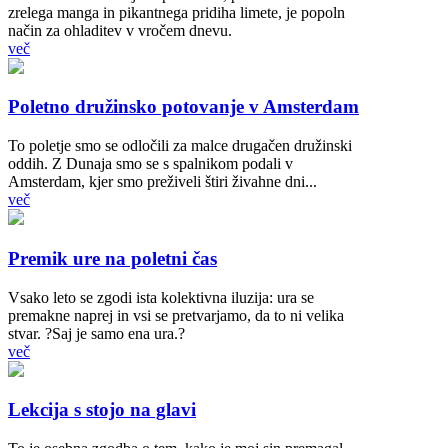
zrelega manga in pikantnega pridiha limete, je popoln
način za ohladitev v vročem dnevu.
več
Poletno družinsko potovanje v Amsterdam
To poletje smo se odločili za malce drugačen družinski
oddih. Z Dunaja smo se s spalnikom podali v
Amsterdam, kjer smo preživeli štiri živahne dni...
več
Premik ure na poletni čas
Vsako leto se zgodi ista kolektivna iluzija: ura se
premakne naprej in vsi se pretvarjamo, da to ni velika
stvar. ?Saj je samo ena ura.?
več
Lekcija s stojo na glavi