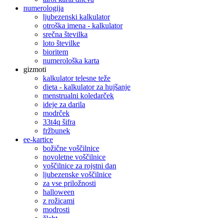
numerologija
ljubezenski kalkulator
otroška imena - kalkulator
srečna številka
loto številke
bioritem
numerološka karta
gizmoti
kalkulator telesne teže
dieta - kalkulator za hujšanje
menstrualni koledarček
ideje za darila
modrček
33t4q šifra
fržbunek
ee-kartice
božične voščilnice
novoletne voščilnice
voščilnice za rojstni dan
ljubezenske voščilnice
za vse priložnosti
halloween
z rožicami
modrosti