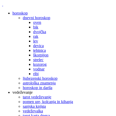
horoskop
dnevni horoskop
oven
bik
dvojčka
rak
lev
devica
tehtnica
škorpijon
strelec
kozorog
vodnar
ribi
ljubezenski horoskop
astrološka znamenja
horoskop in darila
vedeževanje
tarot vedeževanje
pomen ure, kolcanja in kihanja
sanjska knjiga
vedeževalka
tarot karta dneva