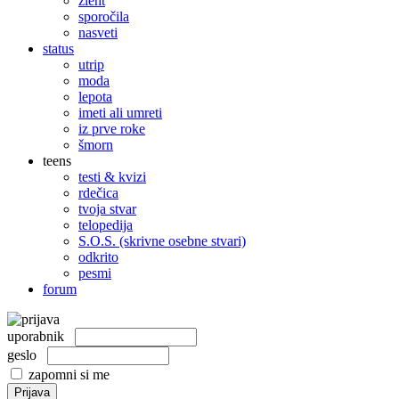
žleht
sporočila
nasveti
status
utrip
moda
lepota
imeti ali umreti
iz prve roke
šmorn
teens
testi & kvizi
rdečica
tvoja stvar
telopedija
S.O.S. (skrivne osebne stvari)
odkrito
pesmi
forum
uporabnik
geslo
zapomni si me