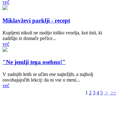
več
Miklavževi parklji - recept
Kupljeni nikoli ne nudijo toliko veselja, kot tisti, ki
zadišijo iz domače pečice...
več
"Ne jemlji tega osebno!"
V zadnjih letih se učim ene najtežjih, a najbolj
osvobajajočih lekcij: da ni vse o meni...
več
1
2
3
4
5
>
>>