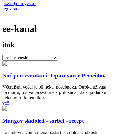
pozabljeno geslo?
registracija
ee-kanal
itak
Noč pod zvezdami: Opazovanje Perzeidov
Včerajšnji večer je bil nekaj posebnega. Otroka uživata
na morju, midva pa sva imela priložnost, da si podariva
nekaj mirnih trenutkov.
več
Mangov sladoled - sorbet - recept
Ta čudovita zamrznjena poslastica, polna sladkosti