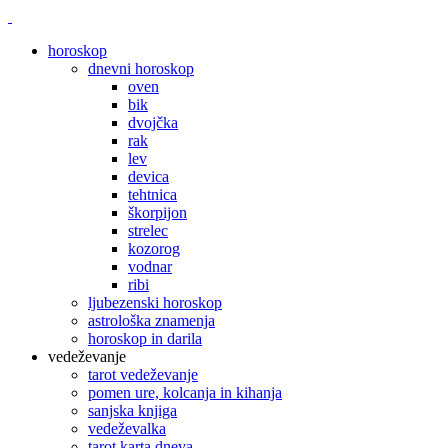
horoskop
dnevni horoskop
oven
bik
dvojčka
rak
lev
devica
tehtnica
škorpijon
strelec
kozorog
vodnar
ribi
ljubezenski horoskop
astrološka znamenja
horoskop in darila
vedeževanje
tarot vedeževanje
pomen ure, kolcanja in kihanja
sanjska knjiga
vedeževalka
tarot karta dneva