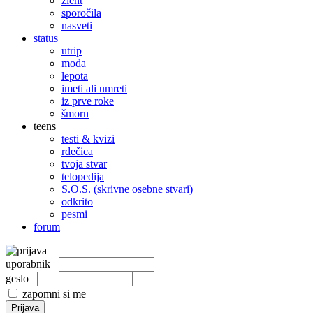
žleht
sporočila
nasveti
status
utrip
moda
lepota
imeti ali umreti
iz prve roke
šmorn
teens
testi & kvizi
rdečica
tvoja stvar
telopedija
S.O.S. (skrivne osebne stvari)
odkrito
pesmi
forum
uporabnik
geslo
zapomni si me