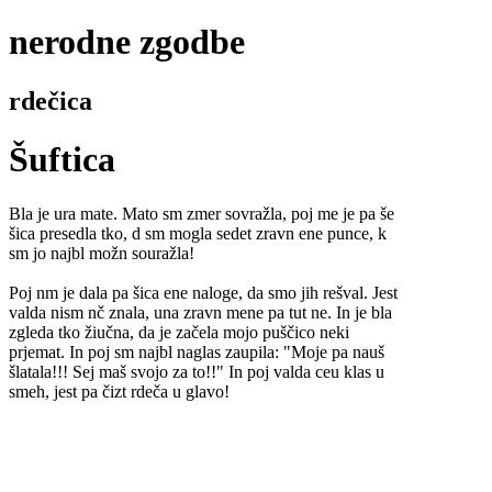
nerodne zgodbe
rdečica
Šuftica
Bla je ura mate. Mato sm zmer sovražla, poj me je pa še
šica presedla tko, d sm mogla sedet zravn ene punce, k
sm jo najbl možn souražla!
Poj nm je dala pa šica ene naloge, da smo jih rešval. Jest
valda nism nč znala, una zravn mene pa tut ne. In je bla
zgleda tko žiučna, da je začela mojo puščico neki
prjemat. In poj sm najbl naglas zaupila: "Moje pa nauš
šlatala!!! Sej maš svojo za to!!" In poj valda ceu klas u
smeh, jest pa čizt rdeča u glavo!