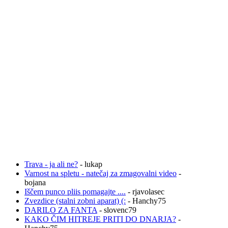
Trava - ja ali ne?
- lukap
Varnost na spletu - natečaj za zmagovalni video
-
bojana
Iščem punco pliis pomagajte ....
- rjavolasec
Zvezdice (stalni zobni aparat) (:
- Hanchy75
DARILO ZA FANTA
- slovenc79
KAKO ČIM HITREJE PRITI DO DNARJA?
-