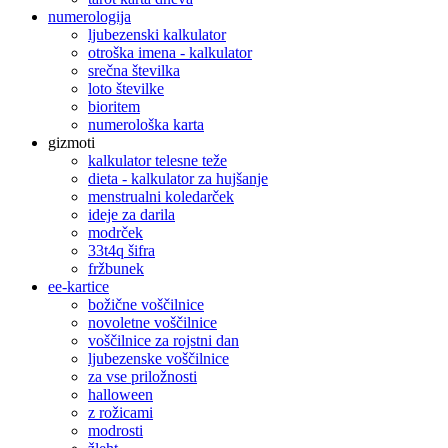
numerologija
ljubezenski kalkulator
otroška imena - kalkulator
srečna številka
loto številke
bioritem
numerološka karta
gizmoti
kalkulator telesne teže
dieta - kalkulator za hujšanje
menstrualni koledarček
ideje za darila
modrček
33t4q šifra
fržbunek
ee-kartice
božične voščilnice
novoletne voščilnice
voščilnice za rojstni dan
ljubezenske voščilnice
za vse priložnosti
halloween
z rožicami
modrosti