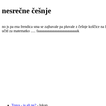
nesrečne češnje
no js pa ena frendica sma se zajbavale pa pluvale z češnje koščice na 
učitl za matematko ..... faaaaaaaaaaaaaaaaaaaaaaaak
Trava - ja ali ne?
- lukap