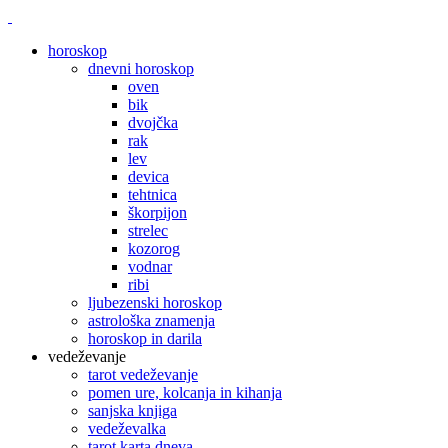
horoskop
dnevni horoskop
oven
bik
dvojčka
rak
lev
devica
tehtnica
škorpijon
strelec
kozorog
vodnar
ribi
ljubezenski horoskop
astrološka znamenja
horoskop in darila
vedeževanje
tarot vedeževanje
pomen ure, kolcanja in kihanja
sanjska knjiga
vedeževalka
tarot karta dneva