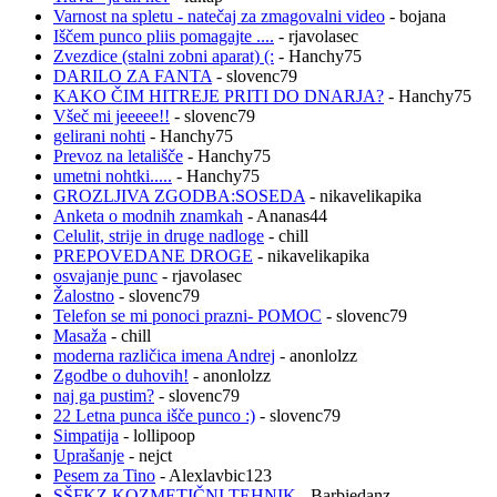
Varnost na spletu - natečaj za zmagovalni video
- bojana
Iščem punco pliis pomagajte ....
- rjavolasec
Zvezdice (stalni zobni aparat) (:
- Hanchy75
DARILO ZA FANTA
- slovenc79
KAKO ČIM HITREJE PRITI DO DNARJA?
- Hanchy75
Všeč mi jeeeee!!
- slovenc79
gelirani nohti
- Hanchy75
Prevoz na letališče
- Hanchy75
umetni nohtki.....
- Hanchy75
GROZLJIVA ZGODBA:SOSEDA
- nikavelikapika
Anketa o modnih znamkah
- Ananas44
Celulit, strije in druge nadloge
- chill
PREPOVEDANE DROGE
- nikavelikapika
osvajanje punc
- rjavolasec
Žalostno
- slovenc79
Telefon se mi ponoci prazni- POMOC
- slovenc79
Masaža
- chill
moderna različica imena Andrej
- anonlolzz
Zgodbe o duhovih!
- anonlolzz
naj ga pustim?
- slovenc79
22 Letna punca išče punco :)
- slovenc79
Simpatija
- lollipoop
Uprašanje
- nejct
Pesem za Tino
- Alexlavbic123
SŠFKZ KOZMETIČNI TEHNIK
- Barbiedanz