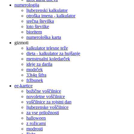
numerologija
ljubezenski kalkulator
otroška imena - kalkulator
srečna številka
loto številke
bioritem
numerološka karta
gizmoti
kalkulator telesne teže
dieta - kalkulator za hujšanje
menstrualni koledarček
ideje za darila
modrček
33t4q šifra
fržbunek
ee-kartice
božične voščilnice
novoletne voščilnice
voščilnice za rojstni dan
ljubezenske voščilnice
za vse priložnosti
halloween
z rožicami
modrosti