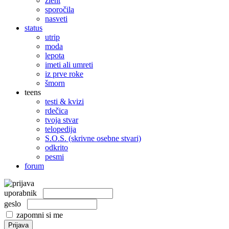
žleht
sporočila
nasveti
status
utrip
moda
lepota
imeti ali umreti
iz prve roke
šmorn
teens
testi & kvizi
rdečica
tvoja stvar
telopedija
S.O.S. (skrivne osebne stvari)
odkrito
pesmi
forum
uporabnik
geslo
zapomni si me