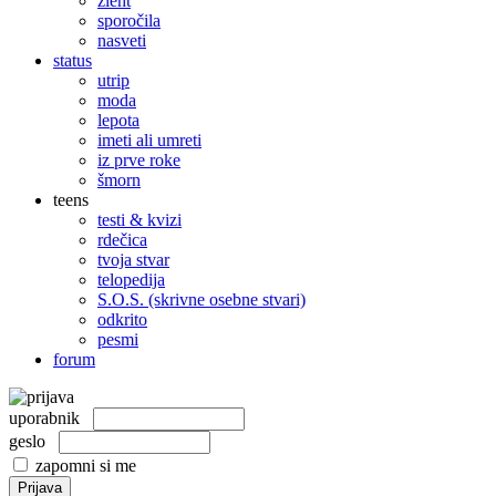
žleht
sporočila
nasveti
status
utrip
moda
lepota
imeti ali umreti
iz prve roke
šmorn
teens
testi & kvizi
rdečica
tvoja stvar
telopedija
S.O.S. (skrivne osebne stvari)
odkrito
pesmi
forum
uporabnik
geslo
zapomni si me