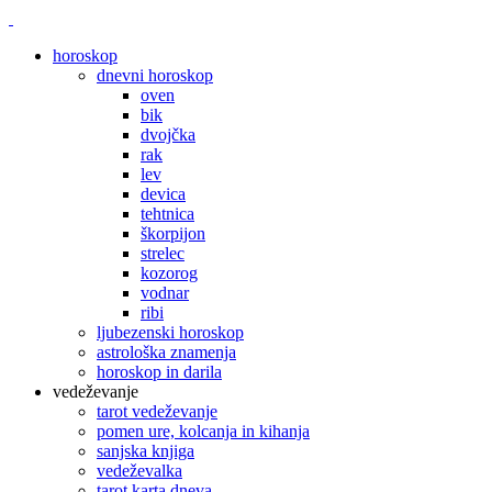
horoskop
dnevni horoskop
oven
bik
dvojčka
rak
lev
devica
tehtnica
škorpijon
strelec
kozorog
vodnar
ribi
ljubezenski horoskop
astrološka znamenja
horoskop in darila
vedeževanje
tarot vedeževanje
pomen ure, kolcanja in kihanja
sanjska knjiga
vedeževalka
tarot karta dneva