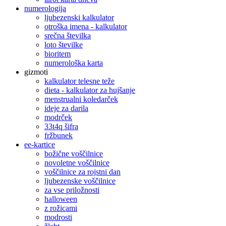
numerologija
ljubezenski kalkulator
otroška imena - kalkulator
srečna številka
loto številke
bioritem
numerološka karta
gizmoti
kalkulator telesne teže
dieta - kalkulator za hujšanje
menstrualni koledarček
ideje za darila
modrček
33t4q šifra
fržbunek
ee-kartice
božične voščilnice
novoletne voščilnice
voščilnice za rojstni dan
ljubezenske voščilnice
za vse priložnosti
halloween
z rožicami
modrosti