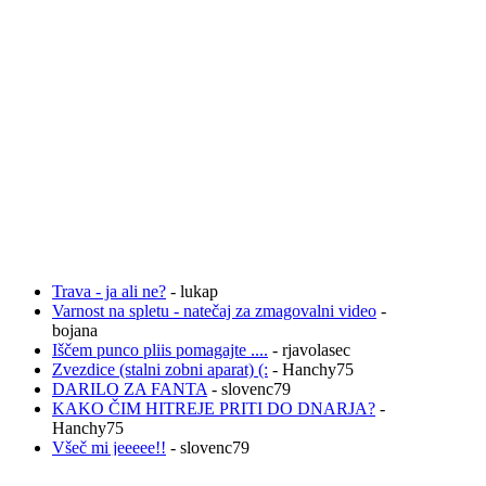
Trava - ja ali ne?
- lukap
Varnost na spletu - natečaj za zmagovalni video
-
bojana
Iščem punco pliis pomagajte ....
- rjavolasec
Zvezdice (stalni zobni aparat) (:
- Hanchy75
DARILO ZA FANTA
- slovenc79
KAKO ČIM HITREJE PRITI DO DNARJA?
-
Hanchy75
Všeč mi jeeeee!!
- slovenc79
gelirani nohti
- Hanchy75