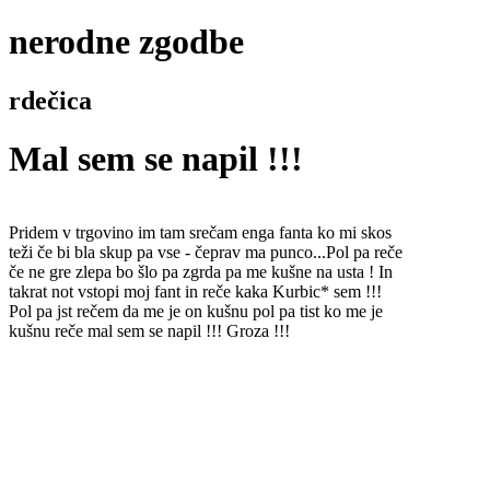
nerodne zgodbe
rdečica
Mal sem se napil !!!
Pridem v trgovino im tam srečam enga fanta ko mi skos
teži če bi bla skup pa vse - čeprav ma punco...Pol pa reče
če ne gre zlepa bo šlo pa zgrda pa me kušne na usta ! In
takrat not vstopi moj fant in reče kaka Kurbic* sem !!!
Pol pa jst rečem da me je on kušnu pol pa tist ko me je
kušnu reče mal sem se napil !!! Groza !!!