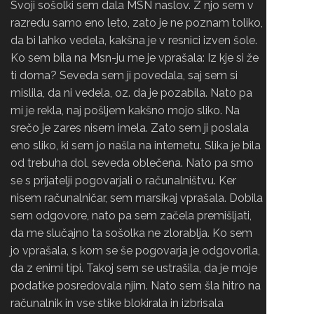
Svoji sošolki sem dala MSN naslov. Z njo sem v
razredu samo eno leto, zato je ne poznam toliko,
da bi lahko vedela, kakšna je v resnici izven šole.
Ko sem bila na Msn-ju me je vprašala: Iz kje si že
ti doma? Seveda sem ji povedala, saj sem si
mislila, da ni vedela, oz. da je pozabila. Nato pa
mi je rekla, naj pošljem kakšno mojo sliko. Na
srečo je zares nisem imela. Zato sem ji poslala
eno sliko, ki sem jo našla na internetu. Slika je bila
od trebuha dol, seveda oblečena. Nato pa smo
se s prijatelji pogovarjali o računalništvu. Ker
nisem računalničar, sem marsikaj vprašala. Dobila
sem odgovore, nato pa sem začela premišljati,
da me slučajno ta sošolka ne zlorablja. Ko sem
jo vprašala, s kom se še pogovarja je odgovorila,
da z enimi tipi. Takoj sem se ustrašila, da je moje
podatke posredovala njim. Nato sem šla hitro na
računalnik in vse stike blokirala in izbrisala