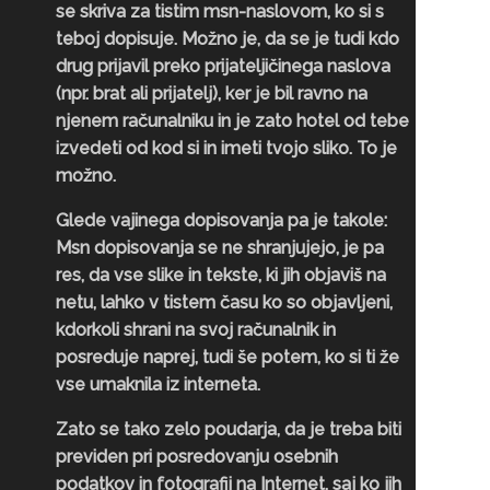
se skriva za tistim msn-naslovom, ko si s
teboj dopisuje. Možno je, da se je tudi kdo
drug prijavil preko prijateljičinega naslova
(npr. brat ali prijatelj), ker je bil ravno na
njenem računalniku in je zato hotel od tebe
izvedeti od kod si in imeti tvojo sliko. To je
možno.
Glede vajinega dopisovanja pa je takole:
Msn dopisovanja se ne shranjujejo, je pa
res, da vse slike in tekste, ki jih objaviš na
netu, lahko v tistem času ko so objavljeni,
kdorkoli shrani na svoj računalnik in
posreduje naprej, tudi še potem, ko si ti že
vse umaknila iz interneta.
Zato se tako zelo poudarja, da je treba biti
previden pri posredovanju osebnih
podatkov in fotografij na Internet, saj ko jih