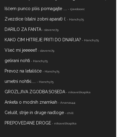
Iščem punco pliis pomagajte ....
- rjavolasec
Zvezdice (stalni zobni aparat) (:
- Hanchy75
DARILO ZA FANTA
- slovenc79
KAKO ČIM HITREJE PRITI DO DNARJA?
- Hanchy75
Všeč mi jeeeee!!
- slovenc79
gelirani nohti
- Hanchy75
Prevoz na letališče
- Hanchy75
umetni nohtki.....
- Hanchy75
GROZLJIVA ZGODBA:SOSEDA
- nikavelikapika
Anketa o modnih znamkah
- Ananas44
Celulit, strije in druge nadloge
- chill
PREPOVEDANE DROGE
- nikavelikapika
osvajanje punc
- rjavolasec