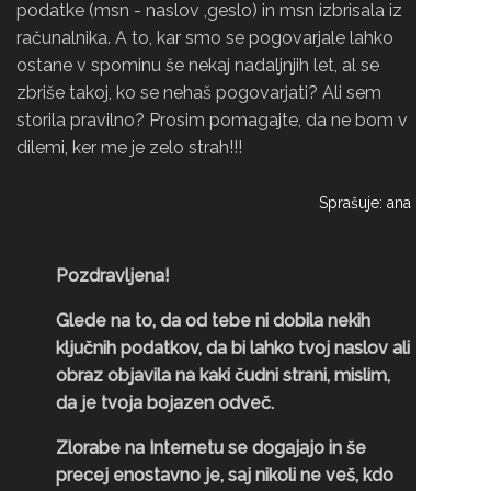
podatke (msn - naslov ,geslo) in msn izbrisala iz
računalnika. A to, kar smo se pogovarjale lahko
ostane v spominu še nekaj nadaljnjih let, al se
zbriše takoj, ko se nehaš pogovarjati? Ali sem
storila pravilno? Prosim pomagajte, da ne bom v
dilemi, ker me je zelo strah!!!
Sprašuje: ana
Pozdravljena!
Glede na to, da od tebe ni dobila nekih
ključnih podatkov, da bi lahko tvoj naslov ali
obraz objavila na kaki čudni strani, mislim,
da je tvoja bojazen odveč.
Zlorabe na Internetu se dogajajo in še
precej enostavno je, saj nikoli ne veš, kdo