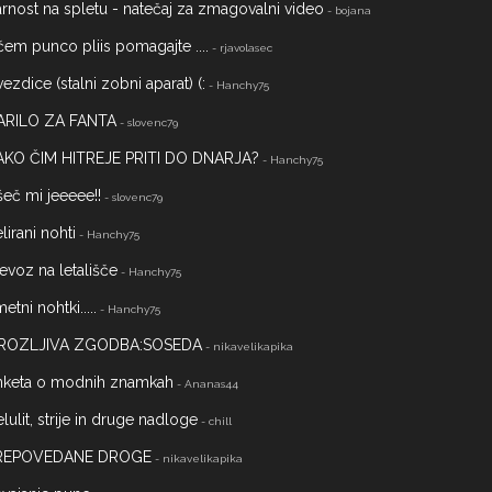
rnost na spletu - natečaj za zmagovalni video
- bojana
čem punco pliis pomagajte ....
- rjavolasec
ezdice (stalni zobni aparat) (:
- Hanchy75
ARILO ZA FANTA
- slovenc79
AKO ČIM HITREJE PRITI DO DNARJA?
- Hanchy75
eč mi jeeeee!!
- slovenc79
lirani nohti
- Hanchy75
evoz na letališče
- Hanchy75
etni nohtki.....
- Hanchy75
ROZLJIVA ZGODBA:SOSEDA
- nikavelikapika
nketa o modnih znamkah
- Ananas44
lulit, strije in druge nadloge
- chill
REPOVEDANE DROGE
- nikavelikapika