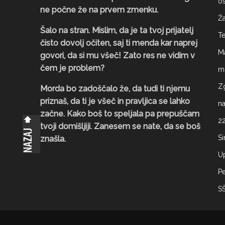
os
ne počne že na prvem zmenku.
Ž
Šalo na stran. Mislim, da je ta tvoj prijatelj
T
čisto dovolj očiten, saj ti menda kar naprej
M
govori, da si mu všeč! Zato res ne vidim v
čem je problem?
mo
Z
Morda bo zadoščalo že, da tudi ti njemu
priznaš, da ti je všeč in pravljica se lahko
na
začne. Kako boš to speljala pa prepuščam
22
tvoji domišljiji. Zanesem se nate, da se boš
Si
znašla.
U
P
S