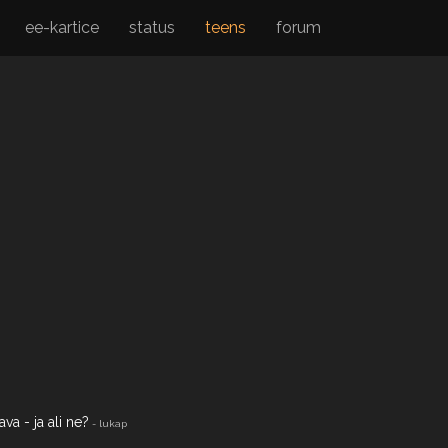
ee-kartice
status
teens
forum
ava - ja ali ne?
- lukap