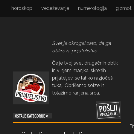
horoskop
vedeževanje
numerologija
gizmoti
Svet je okrogel zato, da ga
obkroža prijateljstvo.
Če je tvoj svet drugačnih oblik
in v njem manjka iskrenih
prijateljev, se lahko razjočeš
tukaj. Obrišemo solze in
tolažimo ranjena srca.
Tr