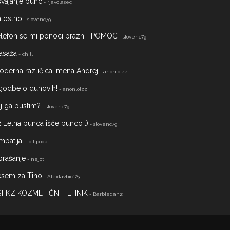
vajanje punc
- rjavolasec
alostno
- slovenc79
elefon se mi ponoci prazni- POMOC
- slovenc79
asaža
- chill
derna različica imena Andrej
- anonlolzz
godbe o duhovih!
- anonlolzz
j ga pustim?
- slovenc79
 Letna punca išče punco :)
- slovenc79
mpatija
- lollipoop
prašanje
- nejct
esem za Tino
- Alexlavbic123
ŠFKZ KOZMETIČNI TEHNIK
- Barbiedanz