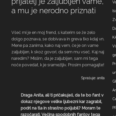
prijatelj je zaljubljen vame,
Va
a mu je nerodno priznati
Iš
Zv
D
Všeč mi je en moj frend, s katerim se že zelo
K
dolgo poznava, se dobivava in greva tko kdaj vn.
Mene pa zanima, kako naj vem, če je on vame
Vš
zaljubljen, k skoz govori, da sem mu vseč. Kaj naj
ge
naredim? Mislim, da je zaljubljen, sam mi tega
Pr
noče povedat, k je sramežljiv. Prosim pomagajte!
um
Sprašuje: anita
G
A
Draga Anita, ali ti pričakuješ, da te bo fant v
Ce
dokaz njegove velike ljubezni kar zagrabil,
podrl na tla in strastno poljubil? Moram te
P
razočarati. Večina spodobnih fantov tega