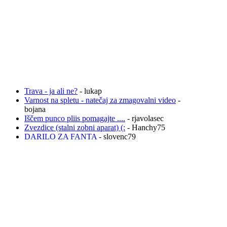
Trava - ja ali ne?
- lukap
Varnost na spletu - natečaj za zmagovalni video
-
bojana
Iščem punco pliis pomagajte ....
- rjavolasec
Zvezdice (stalni zobni aparat) (:
- Hanchy75
DARILO ZA FANTA
- slovenc79
KAKO ČIM HITREJE PRITI DO DNARJA?
-
Hanchy75
Všeč mi jeeeee!!
- slovenc79
gelirani nohti
- Hanchy75
Prevoz na letališče
- Hanchy75
umetni nohtki.....
- Hanchy75
GROZLJIVA ZGODBA:SOSEDA
-
nikavelikapika
Anketa o modnih znamkah
- Ananas44