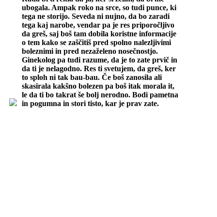
ubogala. Ampak roko na srce, so tudi punce, ki
tega ne storijo. Seveda ni nujno, da bo zaradi
tega kaj narobe, vendar pa je res priporočljivo
da greš, saj boš tam dobila koristne informacije
o tem kako se zaščitiš pred spolno nalezljivimi
boleznimi in pred nezaželeno nosečnostjo.
Ginekolog pa tudi razume, da je to zate prvič in
da ti je nelagodno. Res ti svetujem, da greš, ker
to sploh ni tak bau-bau. Če boš zanosila ali
skasirala kakšno bolezen pa boš itak morala it,
le da ti bo takrat še bolj nerodno. Bodi pametna
in pogumna in stori tisto, kar je prav zate.