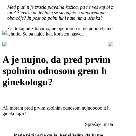
Med prsti ti je zrasla plavalna kožica, pa ne veš kaj bi z
njo? Številke na tehtnici se stegujejo v prepovedano
območje? In post ob polni luni nate nima učinka?
Žal tukaj ne zdravimo, ne operiramo in ne popravljamo
tehtnic. Se pa najde kak koristen nasvet.
A je nujno, da pred prvim
spolnim odnosom grem h
ginekologu?
Ali moram pred prvim spolnim odnosom nujnooooo it h
ginekologu?
Sprašuje: mala
Rada bi ti rekla da ja, ker si želim, da bi me