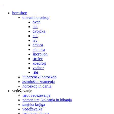
horoskop
dnevni horoskop
oven
bik
dvojčka
rak
lev
devica
tehtnica
škorpijon
strelec
kozorog
vodnar
ribi
ljubezenski horoskop
astrološka znamenja
horoskop in darila
vedeževanje
tarot vedeževanje
pomen ure, kolcanja in kihanja
sanjska knjiga
vedeževalka
tarot karta dneva