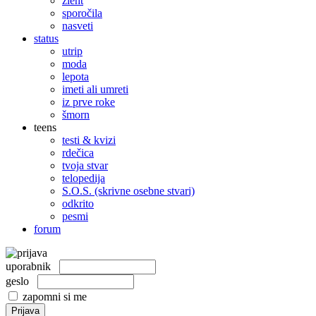
žleht
sporočila
nasveti
status
utrip
moda
lepota
imeti ali umreti
iz prve roke
šmorn
teens
testi & kvizi
rdečica
tvoja stvar
telopedija
S.O.S. (skrivne osebne stvari)
odkrito
pesmi
forum
uporabnik
geslo
zapomni si me