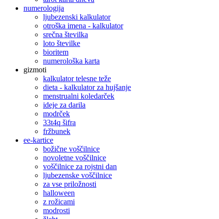
numerologija
ljubezenski kalkulator
otroška imena - kalkulator
srečna številka
loto številke
bioritem
numerološka karta
gizmoti
kalkulator telesne teže
dieta - kalkulator za hujšanje
menstrualni koledarček
ideje za darila
modrček
33t4q šifra
fržbunek
ee-kartice
božične voščilnice
novoletne voščilnice
voščilnice za rojstni dan
ljubezenske voščilnice
za vse priložnosti
halloween
z rožicami
modrosti