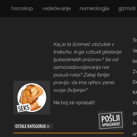
horoskop
vedeževanje
numerologija
gizmoti
Tr
Kaj je ta ščemeč občutek v
Va
trebuhu, ki ga vzbudi gledanje
ljubezenskih prizorov? Se od
Iš
samozadovoljevanja res
Zv
posuši roka? Zakaj fantje
pravijo, da ima njihov penis
D
svoje življenje?
K
Ne boj se vprašati!
Vš
ge
Pr
um