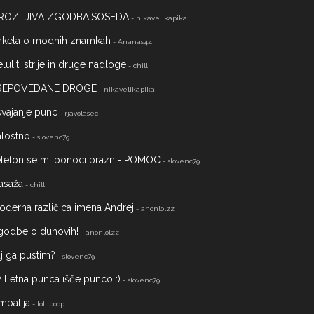
ROZLJIVA ZGODBA:SOSEDA
- nikavelikapika
nketa o modnih znamkah
- Ananas44
lulit, strije in druge nadloge
- chill
REPOVEDANE DROGE
- nikavelikapika
vajanje punc
- rjavolasec
alostno
- slovenc79
elefon se mi ponoci prazni- POMOC
- slovenc79
asaža
- chill
derna različica imena Andrej
- anonlolzz
godbe o duhovih!
- anonlolzz
j ga pustim?
- slovenc79
 Letna punca išče punco :)
- slovenc79
mpatija
- lollipoop