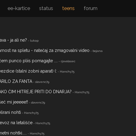
ee-kartice
status
teens
forum
ava - ja ali ne?
- lukap
rnost na spletu - natečaj za zmagovalni video
- bojana
čem punco pliis pomagajte ....
- rjavolasec
ezdice (stalni zobni aparat) (:
- Hanchy75
ARILO ZA FANTA
- slovenc79
AKO ČIM HITREJE PRITI DO DNARJA?
- Hanchy75
eč mi jeeeee!!
- slovenc79
lirani nohti
- Hanchy75
evoz na letališče
- Hanchy75
etni nohtki.....
- Hanchy75