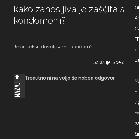
kako zanesljiva je zaščita s
G
kondomom?
A
Ce
P
Je pri seksu dovolj samo kondom?
os
Ž
Sprašuje: Špelči
T
Trenutno ni na voljo še noben odgovor
M
mo
Z
na
22
Si