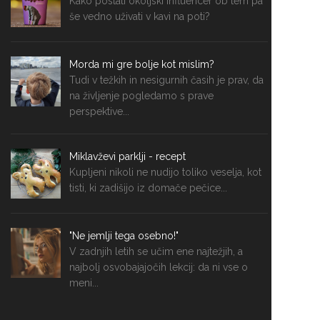
Kako postati okoljski influencer ob tem pa
še vedno uživati v kavi na poti?
Morda mi gre bolje kot mislim?
Tudi v težkih in nesigurnih časih je prav, da
na življenje pogledamo s prave
perspektive...
Miklavževi parklji - recept
Kupljeni nikoli ne nudijo toliko veselja, kot
tisti, ki zadišijo iz domače pečice...
"Ne jemlji tega osebno!"
V zadnjih letih se učim ene najtežjih, a
najbolj osvobajajočih lekcij: da ni vse o
meni...