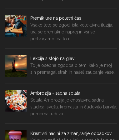
Premik ure na poletni čas
Vsako leto se zgodi ista kolektivna iluzija:
ura se premakne naprej in vsi se
pretvarjamo, da to ni ...
Lekcija s stojo na glavi
To je osebna zgodba o tem, kako je moj
sin premagal strah in našel zaupanje vase...
Ambrozija - sadna solata
Solata Ambrozija je enostavna sadna
sladica, sveža, kremasta in čudovito barvita,
primerna tudi za ...
Kreativni načini za zmanjšanje odpadkov