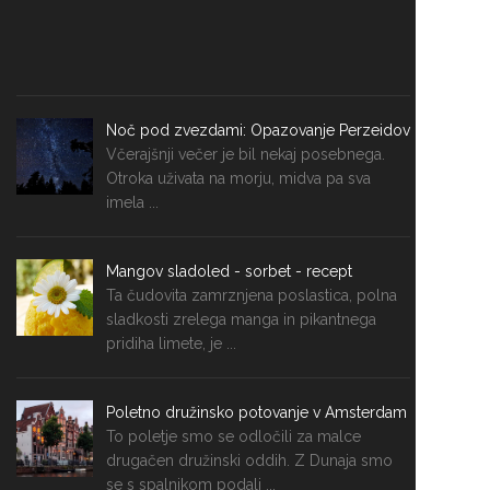
Noč pod zvezdami: Opazovanje Perzeidov
Včerajšnji večer je bil nekaj posebnega.
Otroka uživata na morju, midva pa sva
imela ...
Mangov sladoled - sorbet - recept
Ta čudovita zamrznjena poslastica, polna
sladkosti zrelega manga in pikantnega
pridiha limete, je ...
Poletno družinsko potovanje v Amsterdam
To poletje smo se odločili za malce
drugačen družinski oddih. Z Dunaja smo
se s spalnikom podali ...