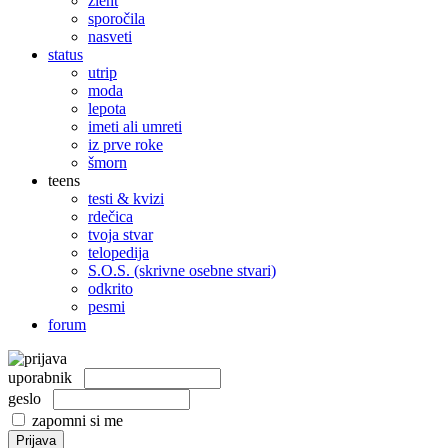
žleht
sporočila
nasveti
status
utrip
moda
lepota
imeti ali umreti
iz prve roke
šmorn
teens
testi & kvizi
rdečica
tvoja stvar
telopedija
S.O.S. (skrivne osebne stvari)
odkrito
pesmi
forum
uporabnik
geslo
zapomni si me