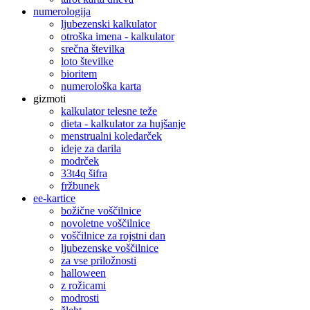
numerologija
ljubezenski kalkulator
otroška imena - kalkulator
srečna številka
loto številke
bioritem
numerološka karta
gizmoti
kalkulator telesne teže
dieta - kalkulator za hujšanje
menstrualni koledarček
ideje za darila
modrček
33t4q šifra
fržbunek
ee-kartice
božične voščilnice
novoletne voščilnice
voščilnice za rojstni dan
ljubezenske voščilnice
za vse priložnosti
halloween
z rožicami
modrosti