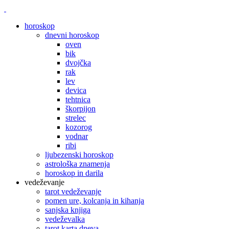
horoskop
dnevni horoskop
oven
bik
dvojčka
rak
lev
devica
tehtnica
škorpijon
strelec
kozorog
vodnar
ribi
ljubezenski horoskop
astrološka znamenja
horoskop in darila
vedeževanje
tarot vedeževanje
pomen ure, kolcanja in kihanja
sanjska knjiga
vedeževalka
tarot karta dneva