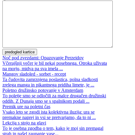
Noč pod zvezdami: Opazovanje Perzeidov
Včerajšnji večer je bil nekaj posebnega. Otroka uživata
na morju, midva pa sva imela ...
Mangov sladoled - sorbet - recept
Ta čudovita zamrznjena poslastica, polna sladkosti
zrelega manga in pikantnega pridiha limete, je ...
Poletno družinsko potovanje v Amsterdam
To poletje smo se odločili za malce drugačen družinski
oddih. Z Dunaja smo se s spalnikom podali ...
Premik ure na poletni čas
Vsako leto se zgodi ista kolektivna iluzija: ura se
premakne naprej in vsi se pretvarjamo, da to ni ...
Lekcija s stojo na glavi
To je osebna zgodba o tem, kako je moj sin premagal
strah in našel zaupanje vase...