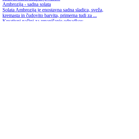
Ambrozija - sadna solata
Solata Ambrozija je enostavna sadna sladica, sveža,
kremasta in čudovito barvita, primerna tudi za ...
Kreativni načini za zmanjšanje odpadkov
Kako postati okoljski influencer ob tem pa še vedno
uživati v kavi na poti?
Morda mi gre bolje kot mislim?
Tudi v težkih in nesigurnih časih je prav, da na življenje
pogledamo s prave perspektive...
Miklavževi parklji - recept
Kupljeni nikoli ne nudijo toliko veselja, kot tisti, ki
zadišijo iz domače pečice...
"Ne jemlji tega osebno!"
V zadnjih letih se učim ene najtežjih, a najbolj
osvobajajočih lekcij: da ni vse o meni...
Mehki medenjaki z rženo moko - recept
Mehki, sladki in začinjeni, prostor napolnijo z vonjem
domačnosti in praznikov.
Čokoladni tartufi
Potopimo se v svet čokoladnih tartufov in odkrijmo, kako
preprosto je ustvariti te žametne ...
info
pravna obvestila
piškotki
oglaševanje
© eetaq.si - Vse pravice pridržane. Reprodukcija celote
ali posameznih delov brez pisnega dovoljenja je
prepovedana.