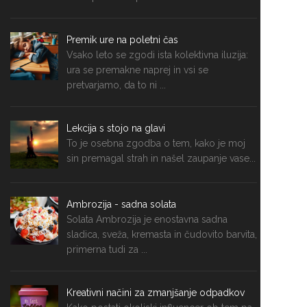
Premik ure na poletni čas
Vsako leto se zgodi ista kolektivna iluzija:
ura se premakne naprej in vsi se
pretvarjamo, da to ni ...
Lekcija s stojo na glavi
To je osebna zgodba o tem, kako je moj
sin premagal strah in našel zaupanje vase...
Ambrozija - sadna solata
Solata Ambrozija je enostavna sadna
sladica, sveža, kremasta in čudovito barvita,
primerna tudi za ...
Kreativni načini za zmanjšanje odpadkov