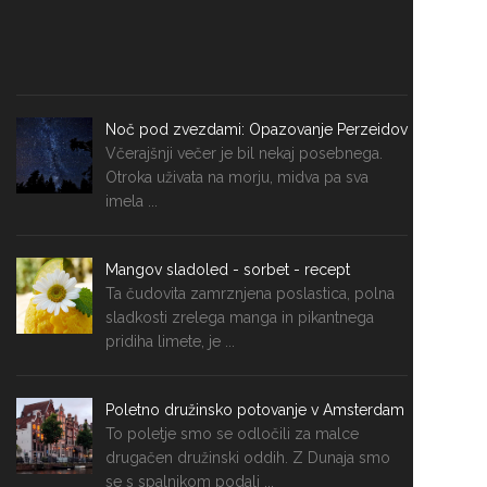
Noč pod zvezdami: Opazovanje Perzeidov
Včerajšnji večer je bil nekaj posebnega.
Otroka uživata na morju, midva pa sva
imela ...
Mangov sladoled - sorbet - recept
Ta čudovita zamrznjena poslastica, polna
sladkosti zrelega manga in pikantnega
pridiha limete, je ...
Poletno družinsko potovanje v Amsterdam
To poletje smo se odločili za malce
drugačen družinski oddih. Z Dunaja smo
se s spalnikom podali ...