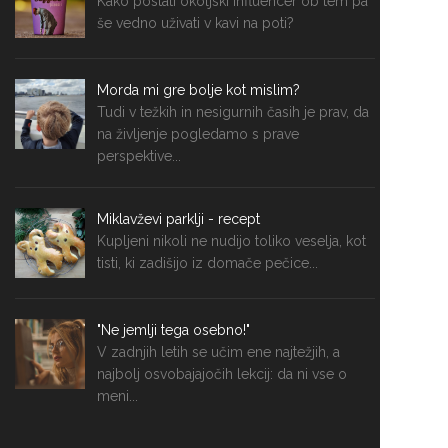
Kako postati okoljski influencer ob tem pa
še vedno uživati v kavi na poti?
Morda mi gre bolje kot mislim?
Tudi v težkih in nesigurnih časih je prav, da
na življenje pogledamo s prave
perspektive...
Miklavževi parklji - recept
Kupljeni nikoli ne nudijo toliko veselja, kot
tisti, ki zadišijo iz domače pečice...
"Ne jemlji tega osebno!"
V zadnjih letih se učim ene najtežjih, a
najbolj osvobajajočih lekcij: da ni vse o
meni...