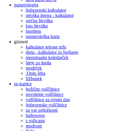
numerologija
ljubezenski kalkulator
otroška imena - kalkulator
srečna številka
loto številke
bioritem
numerološka karta
gizmoti
kalkulator telesne teže
dieta - kalkulator za hujšanje
menstrualni koledarček
ideje za darila
modrček
33t4q šifra
fržbunek
ee-kartice
božične voščilnice
novoletne voščilnice
voščilnice za rojstni dan
ljubezenske voščilnice
za vse priložnosti
halloween
z rožicami
modrosti