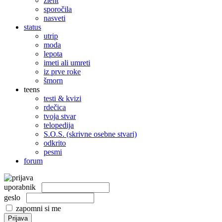
žleht
sporočila
nasveti
status
utrip
moda
lepota
imeti ali umreti
iz prve roke
šmorn
teens
testi & kvizi
rdečica
tvoja stvar
telopedija
S.O.S. (skrivne osebne stvari)
odkrito
pesmi
forum
uporabnik
geslo
zapomni si me