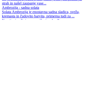
strah in našel zaupanje vase...
Ambrozija - sadna solata
Solata Ambrozija je enostavna sadna sladica, sveža,
kremasta in čudovito barvita, primerna tudi za ...
Kreativni načini za zmanjšanje odpadkov
Kako postati okoljski influencer ob tem pa še vedno
uživati v kavi na poti?
Morda mi gre bolje kot mislim?
Tudi v težkih in nesigurnih časih je prav, da na življenje
pogledamo s prave perspektive...
Miklavževi parklji - recept
Kupljeni nikoli ne nudijo toliko veselja, kot tisti, ki
zadišijo iz domače pečice...
"Ne jemlji tega osebno!"
V zadnjih letih se učim ene najtežjih, a najbolj
osvobajajočih lekcij: da ni vse o meni...
Mehki medenjaki z rženo moko - recept
Mehki, sladki in začinjeni, prostor napolnijo z vonjem
domačnosti in praznikov.
Čokoladni tartufi
Potopimo se v svet čokoladnih tartufov in odkrijmo, kako
preprosto je ustvariti te žametne ...
info
pravna obvestila
piškotki
oglaševanje
© eetaq.si - Vse pravice pridržane. Reprodukcija celote
ali posameznih delov brez pisnega dovoljenja je