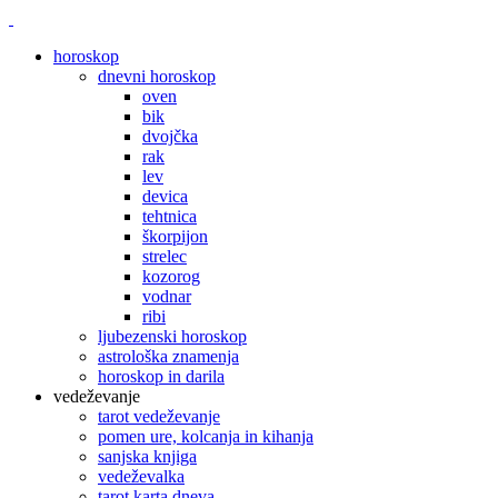
horoskop
dnevni horoskop
oven
bik
dvojčka
rak
lev
devica
tehtnica
škorpijon
strelec
kozorog
vodnar
ribi
ljubezenski horoskop
astrološka znamenja
horoskop in darila
vedeževanje
tarot vedeževanje
pomen ure, kolcanja in kihanja
sanjska knjiga
vedeževalka
tarot karta dneva