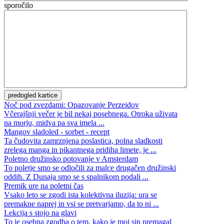
sporočilo
Noč pod zvezdami: Opazovanje Perzeidov
Včerajšnji večer je bil nekaj posebnega. Otroka uživata
na morju, midva pa sva imela ...
Mangov sladoled - sorbet - recept
Ta čudovita zamrznjena poslastica, polna sladkosti
zrelega manga in pikantnega pridiha limete, je ...
Poletno družinsko potovanje v Amsterdam
To poletje smo se odločili za malce drugačen družinski
oddih. Z Dunaja smo se s spalnikom podali ...
Premik ure na poletni čas
Vsako leto se zgodi ista kolektivna iluzija: ura se
premakne naprej in vsi se pretvarjamo, da to ni ...
Lekcija s stojo na glavi
To je osebna zgodba o tem, kako je moj sin premagal