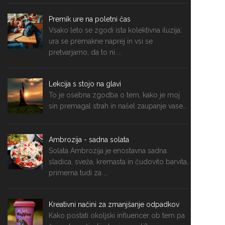
Premik ure na poletni čas
Vsako leto se zgodi ista kolektivna iluzija:
ura se premakne naprej in vsi se
pretvarjamo, da to ni ...
Lekcija s stojo na glavi
To je osebna zgodba o tem, kako je moj
sin premagal strah in našel zaupanje vase...
Ambrozija - sadna solata
Solata Ambrozija je enostavna sadna
sladica, sveža, kremasta in čudovito barvita,
primerna tudi za ...
Kreativni načini za zmanjšanje odpadkov
Kako postati okoljski influencer ob tem pa