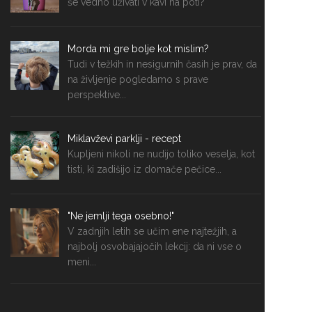
še vedno uživati v kavi na poti?
Morda mi gre bolje kot mislim?
Tudi v težkih in nesigurnih časih je prav, da
na življenje pogledamo s prave
perspektive...
Miklavževi parklji - recept
Kupljeni nikoli ne nudijo toliko veselja, kot
tisti, ki zadišijo iz domače pečice...
"Ne jemlji tega osebno!"
V zadnjih letih se učim ene najtežjih, a
najbolj osvobajajočih lekcij: da ni vse o
meni...
Mehki medenjaki z rženo moko - recept