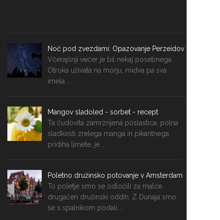
Noč pod zvezdami: Opazovanje Perzeidov
Včerajšnji večer je bil nekaj posebnega.
Otroka uživata na morju, midva pa sva
imela ...
Mangov sladoled - sorbet - recept
Ta čudovita zamrznjena poslastica, polna
sladkosti zrelega manga in pikantnega
pridiha limete, je ...
Poletno družinsko potovanje v Amsterdam
To poletje smo se odločili za malce
drugačen družinski oddih. Z Dunaja smo
se s spalnikom podali ...