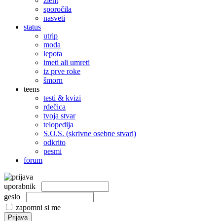
žleht
sporočila
nasveti
status
utrip
moda
lepota
imeti ali umreti
iz prve roke
šmorn
teens
testi & kvizi
rdečica
tvoja stvar
telopedija
S.O.S. (skrivne osebne stvari)
odkrito
pesmi
forum
uporabnik
geslo
zapomni si me