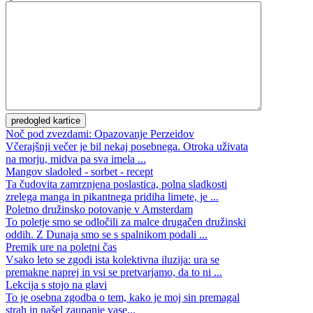
Noč pod zvezdami: Opazovanje Perzeidov
Včerajšnji večer je bil nekaj posebnega. Otroka uživata
na morju, midva pa sva imela ...
Mangov sladoled - sorbet - recept
Ta čudovita zamrznjena poslastica, polna sladkosti
zrelega manga in pikantnega pridiha limete, je ...
Poletno družinsko potovanje v Amsterdam
To poletje smo se odločili za malce drugačen družinski
oddih. Z Dunaja smo se s spalnikom podali ...
Premik ure na poletni čas
Vsako leto se zgodi ista kolektivna iluzija: ura se
premakne naprej in vsi se pretvarjamo, da to ni ...
Lekcija s stojo na glavi
To je osebna zgodba o tem, kako je moj sin premagal
strah in našel zaupanje vase...