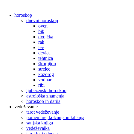
horoskop
dnevni horoskop
oven
bik
dvojčka
rak
lev
devica
tehtnica
škorpijon
strelec
kozorog
vodnar
ribi
ljubezenski horoskop
astrološka znamenja
horoskop in darila
vedeževanje
tarot vedeževanje
pomen ure, kolcanja in kihanja
sanjska knjiga
vedeževalka
tarot karta dneva