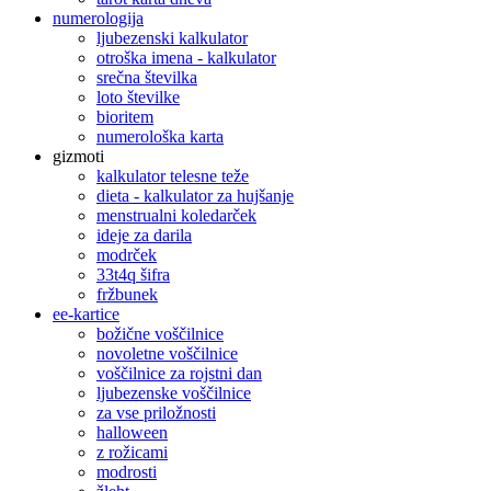
numerologija
ljubezenski kalkulator
otroška imena - kalkulator
srečna številka
loto številke
bioritem
numerološka karta
gizmoti
kalkulator telesne teže
dieta - kalkulator za hujšanje
menstrualni koledarček
ideje za darila
modrček
33t4q šifra
fržbunek
ee-kartice
božične voščilnice
novoletne voščilnice
voščilnice za rojstni dan
ljubezenske voščilnice
za vse priložnosti
halloween
z rožicami
modrosti