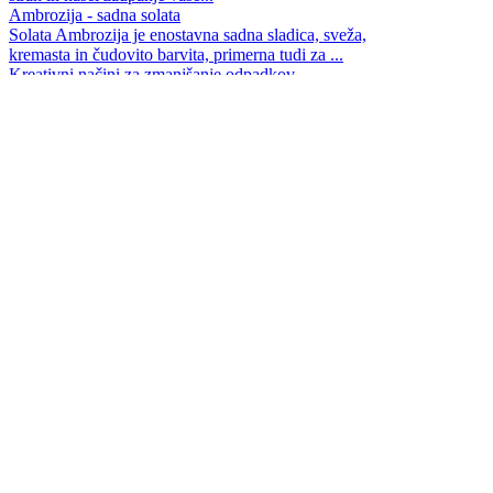
Ambrozija - sadna solata
Solata Ambrozija je enostavna sadna sladica, sveža,
kremasta in čudovito barvita, primerna tudi za ...
Kreativni načini za zmanjšanje odpadkov
Kako postati okoljski influencer ob tem pa še vedno
uživati v kavi na poti?
Morda mi gre bolje kot mislim?
Tudi v težkih in nesigurnih časih je prav, da na življenje
pogledamo s prave perspektive...
Miklavževi parklji - recept
Kupljeni nikoli ne nudijo toliko veselja, kot tisti, ki
zadišijo iz domače pečice...
"Ne jemlji tega osebno!"
V zadnjih letih se učim ene najtežjih, a najbolj
osvobajajočih lekcij: da ni vse o meni...
Mehki medenjaki z rženo moko - recept
Mehki, sladki in začinjeni, prostor napolnijo z vonjem
domačnosti in praznikov.
Čokoladni tartufi
Potopimo se v svet čokoladnih tartufov in odkrijmo, kako
preprosto je ustvariti te žametne ...
info
pravna obvestila
piškotki
oglaševanje
© eetaq.si - Vse pravice pridržane. Reprodukcija celote
ali posameznih delov brez pisnega dovoljenja je
prepovedana.