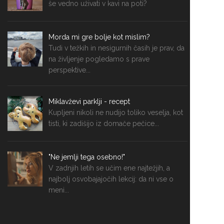
še vedno uživati v kavi na poti?
Morda mi gre bolje kot mislim?
Tudi v težkih in nesigurnih časih je prav, da
na življenje pogledamo s prave
perspektive...
Miklavževi parklji - recept
Kupljeni nikoli ne nudijo toliko veselja, kot
tisti, ki zadišijo iz domače pečice...
"Ne jemlji tega osebno!"
V zadnjih letih se učim ene najtežjih, a
najbolj osvobajajočih lekcij: da ni vse o
meni...
Mehki medenjaki z rženo moko - recept