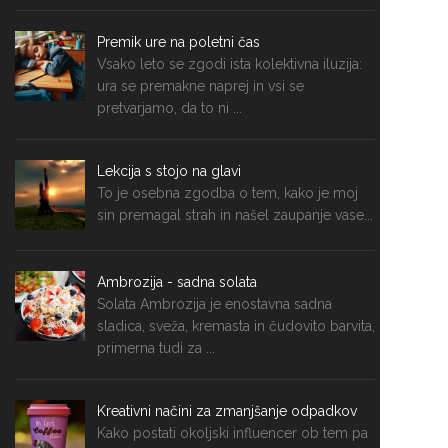
Premik ure na poletni čas
Vsako leto se zgodi ista kolektivna iluzija:
ura se premakne naprej in vsi se
pretvarjamo, da to ni ...
Lekcija s stojo na glavi
To je osebna zgodba o tem, kako je moj
sin premagal strah in našel zaupanje vase...
Ambrozija - sadna solata
Solata Ambrozija je enostavna sadna
sladica, sveža, kremasta in čudovito barvita,
primerna tudi za ...
Kreativni načini za zmanjšanje odpadkov
Kako postati okoljski influencer ob tem pa