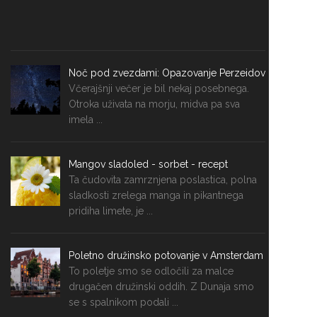
Noč pod zvezdami: Opazovanje Perzeidov
Včerajšnji večer je bil nekaj posebnega.
Otroka uživata na morju, midva pa sva
imela ...
Mangov sladoled - sorbet - recept
Ta čudovita zamrznjena poslastica, polna
sladkosti zrelega manga in pikantnega
pridiha limete, je ...
Poletno družinsko potovanje v Amsterdam
To poletje smo se odločili za malce
drugačen družinski oddih. Z Dunaja smo
se s spalnikom podali ...